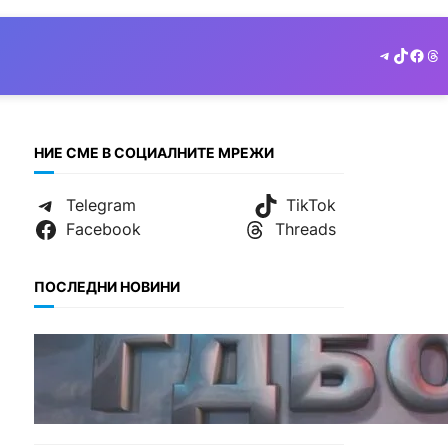
Telegram
TikTok
Face
Th
НИЕ СМЕ В СОЦИАЛНИТЕ МРЕЖИ
Telegram
TikTok
Facebook
Threads
ПОСЛЕДНИ НОВИНИ
БЕЗ КАТЕГОРИЯ
Наркобарон с мрежа от 14
нелегални лаборатории е
задържан у нас.