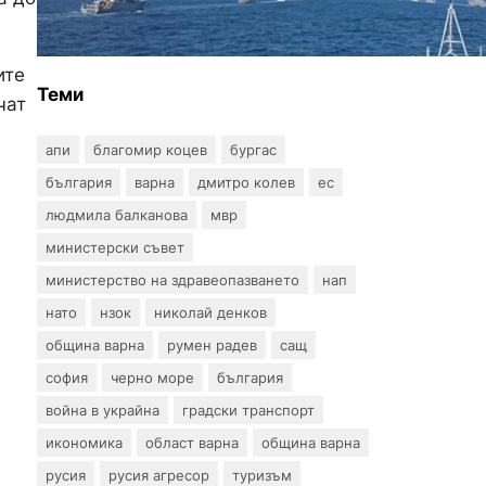
българския флот пристига
до края на годината
ите
Теми
чат
апи
благомир коцев
бургас
българия
варна
дмитро колев
ес
людмила балканова
мвр
министерски съвет
министерство на здравеопазването
нап
нато
нзок
николай денков
община варна
румен радев
сащ
софия
черно море
българия
война в украйна
градски транспорт
икономика
област варна
община варна
русия
русия агресор
туризъм