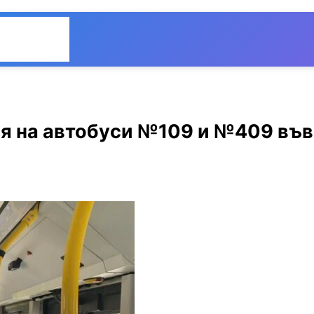
Общество
Мнения
ия на автобуси №109 и №409 във