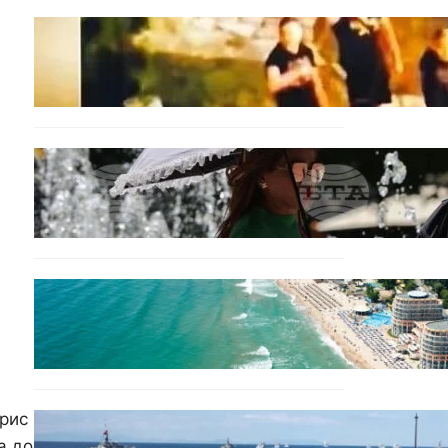
МНЕНИЯ
Скандалът в Банско: Имало
ли е провокация от
италианските младежи
преди нацистките
нападки?
БЕЗ КАТЕГОРИЯ
Жега до 37°: НИМХ обяви
оранжев и жълт код за
опасно време.
ИКОНОМИКА
Интерактивна карта
показва всички водни бази
по Черноморието
орис
БЪЛГАРИЯ
а до
Нов минен ловец за