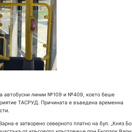
на автобусни линии №109 и №409, което беше
приятие ТАСРУД. Причината е въведена временна
сти.
арна е затворено северното платно на бул. „Княз Б
участъка от кръговото кръстовище при Екопарк Варн