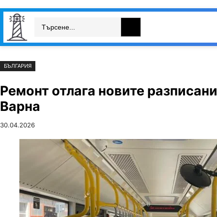
Към
Skip
Search
съдържанието
to
България
Свят
Икономика
cont
БЪЛГАРИЯ
Ремонт отлага новите разписан
Варна
30.04.2026