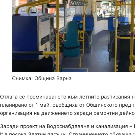
Снимка: Община Варна
Отлага се преминаването към летните разписания 
планирано от 1 май, съобщиха от Общинското пред
организация на движението заради ремонтни дейно
Заради проект на Водоснабдяване и канализация – В
I“ в посока Златни пясъци. Ограничението обхваща 