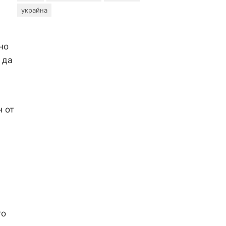
украйна
но
 да
н от
то