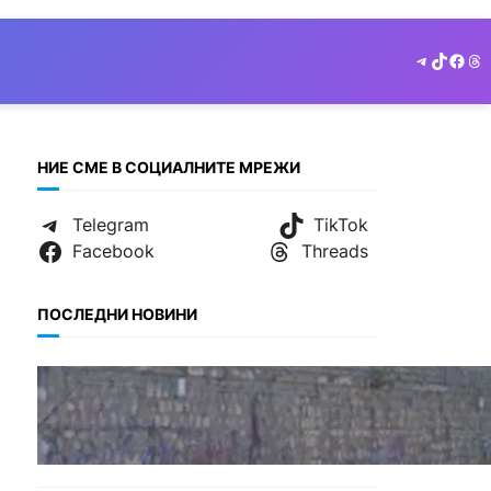
Telegram
TikTok
Face
Th
НИЕ СМЕ В СОЦИАЛНИТЕ МРЕЖИ
Telegram
TikTok
Facebook
Threads
ПОСЛЕДНИ НОВИНИ
БЪЛГАРИЯ
Ограничават движението
по улица „Вълноломна“ във
Варна