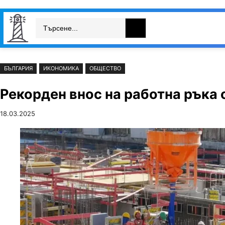
Към
Skip
Search
съдържанието
to
България
Свят
Икономика
cont
БЪЛГАРИЯ
ИКОНОМИКА
ОБЩЕСТВО
Рекорден внос на работна ръка 
18.03.2025