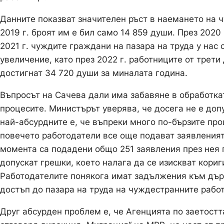
Данните показват значителен ръст в наемането на 
2019 г. броят им е бил само 14 859 души. През 2020
2021 г. чуждите граждани на пазара на труда у нас 
увеличение, като през 2022 г. работниците от трети 
достигнат 34 720 души за миналата година.
Въпросът на Сачева дали има забавяне в обработка
процесите. Министърът уверява, че досега не е доп
най-абсурдните е, че въпреки много по-бързите про
повечето работодатели все още подават заявленият
момента са подадени общо 251 заявления през нея п
допускат грешки, което налага да се изискват кори
Работодателите понякога имат задължения към дър
достъп до пазара на труда на чуждестранните рабо
Друг абсурден проблем е, че Агенцията по заетостт