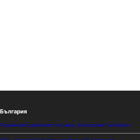
България
Ограничават движението по улица „Вълноломна“ във Варна
Дрон навлезе в България край границата с Румъния