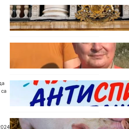
БЪЛГАРИЯ
Дрон навлезе в България
край границата с Румъния
БЪЛГАРИЯ
МЗХ: Ловните билети ще
могат да се издават онлайн
да
БЪЛГАРИЯ
Варна предлага безплатни
 са
и анонимни тестове за ХИВ
и други инфекции през
август
ОБЩЕСТВО
2024
Тревога във Варненско: