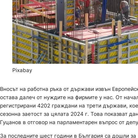
Pixabay
Вносът на работна ръка от държави извън Европейск
остава далеч от нуждите на фирмите у нас. От начал
регистрирани 4202 граждани на трети държави, кое
сезонна заетост за цялата 2024 г. Това показват д
Гуцанов в отговор на парламентарен въпрос от деп
За последните шест години в България са дошли за