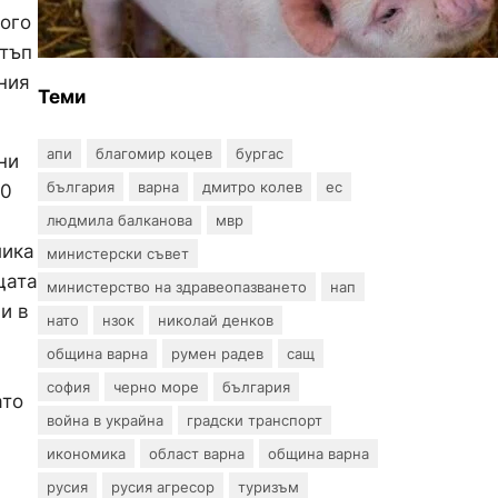
Африканска чума по
ного
свинете е открита край
стъп
Гроздьово
иния
Теми
апи
благомир коцев
бургас
ни
българия
варна
дмитро колев
ес
10
людмила балканова
мвр
лика
министерски съвет
щата
министерство на здравеопазването
нап
и в
нато
нзок
николай денков
община варна
румен радев
сащ
софия
черно море
българия
ато
война в украйна
градски транспорт
икономика
област варна
община варна
русия
русия агресор
туризъм