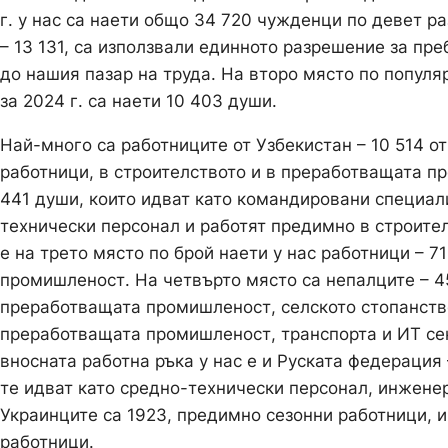
г. у нас са наети общо 34 720 чужденци по девет 
– 13 131, са използвали единното разрешение за пр
до нашия пазар на труда. На второ място по популяр
за 2024 г. са наети 10 403 души.
Най-много са работниците от Узбекистан – 10 514 от 
работници, в строителството и в преработващата пр
441 души, които идват като командировани специал
технически персонал и работят предимно в строител
е на трето място по брой наети у нас работници – 7
промишленост. На четвърто място са непалците – 4
преработващата промишленост, селското стопанство 
преработващата промишленост, транспорта и ИТ се
вносната работна ръка у нас е и Руската федерация –
те идват като средно-технически персонал, инжене
Украинците са 1923, предимно сезонни работници, 
работници.