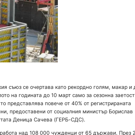
ия съюз се очертава като рекордно голям, макар и 
ото на годината до 10 март само за сезонна заетост
то представлява повече от 40% от регистрираната
анни, предоставени от социалния министър Борислав
утата Деница Сачева (ГЕРБ-СДС).
 работа над 108 000 чужденци от 65 държави. През 