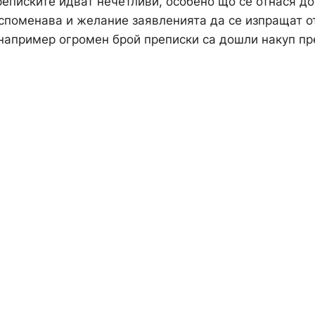
реписките идват нечетливи, особено що се отнася до
 споменава и желание заявленията да се изпращат о
 например огромен брой преписки са дошли накуп пр