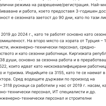
различни режима на разрешение/регистрация. Най-м
ебиваване и работа, което предоставя 3-годишен до
ност е сезонната заетост до 90 дни, като по тази л
2019 до 2024 г., като те работят основно като сезон
омишленост. На второ място са хората от Турция – 
исти, инженерно-технически персонал, средно-
ството и като сезонни работници. Киргизката репуб
138 души, основно за сезонна работа и в преработва
522, които идват като нискоквалифицирани работниц
и туризма. Индийците са 3155, като те се наемат в
ктора. Сред водещите държави по произход на
 3118 руснаци са работили у нас от 2019 г. насам, к
рно-технически персонал, ИТ специалисти и др.
инженерно-технически персонал и строителни