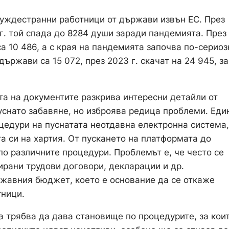
чуждестранни работници от държави извън ЕС. През
 г. той спада до 8284 души заради пандемията. През
са 10 486, а с края на пандемията започва по-сериоз
държави са 15 072, през 2023 г. скачат на 24 945, за
та на документите разкрива интересни детайли от
уснато забавяне, но изброява редица проблеми. Еди
цедури на пуснатата неотдавна електронна система,
а си на хартия. От пускането на платформата до
о различните процедури. Проблемът е, че често се
гирани трудови договори, декларации и др.
жавния бюджет, което е основание да се откаже
тници.
а трябва да дава становище по процедурите, за кои