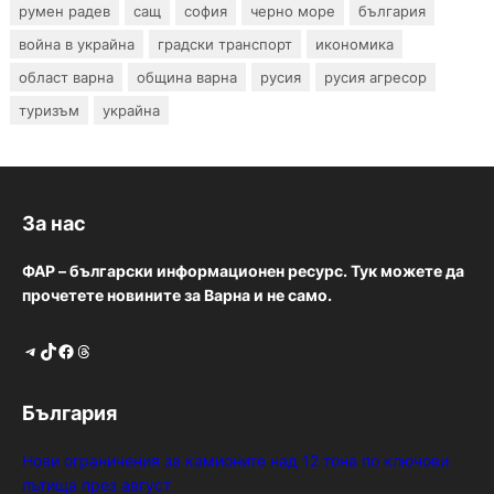
румен радев
сащ
софия
черно море
българия
война в украйна
градски транспорт
икономика
област варна
община варна
русия
русия агресор
туризъм
украйна
За нас
ФАР – български информационен ресурс. Тук можете да
прочетете новините за Варна и не само.
Telegram
TikTok
Facebook
Threads
България
Нови ограничения за камионите над 12 тона по ключови
пътища през август