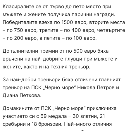
Класиралите се от първо до пето място при
мъжете и жените получиха парични награди.
Победителите взеха по 1500 евро, вторите места
– по 750 евро, третите – по 400 евро, четвъртите
– по 200 евро, а петите – по 100 евро.
Допълнителни премии от по 500 евро бяха
връчени на най-добрите плувци при мъжете и
жените, както и на техния треньор.
За най-добри треньори бяха отличени главният
треньор на ПСК „Черно море“ Никола Петров и
Диана Петкова.
Домакините от ПСК „Черно море“ приключиха
участието си с 69 медала – 30 златни, 21
сребърни и 18 бронзови. Най-много отличия