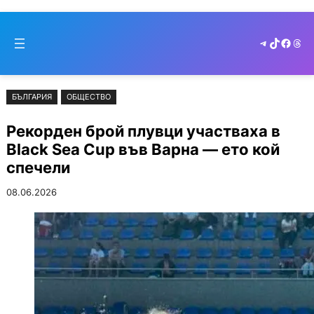
Към
Skip
съдържанието
to
Telegram
TikTok
Faceb
Thr
cont
БЪЛГАРИЯ
ОБЩЕСТВО
Рекорден брой плувци участваха в
Black Sea Cup във Варна — ето кой
спечели
08.06.2026