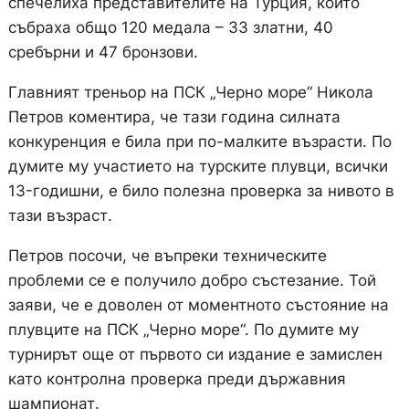
спечелиха представителите на Турция, които
събраха общо 120 медала – 33 златни, 40
сребърни и 47 бронзови.
Главният треньор на ПСК „Черно море“ Никола
Петров коментира, че тази година силната
конкуренция е била при по-малките възрасти. По
думите му участието на турските плувци, всички
13-годишни, е било полезна проверка за нивото в
тази възраст.
Петров посочи, че въпреки техническите
проблеми се е получило добро състезание. Той
заяви, че е доволен от моментното състояние на
плувците на ПСК „Черно море“. По думите му
турнирът още от първото си издание е замислен
като контролна проверка преди държавния
шампионат.