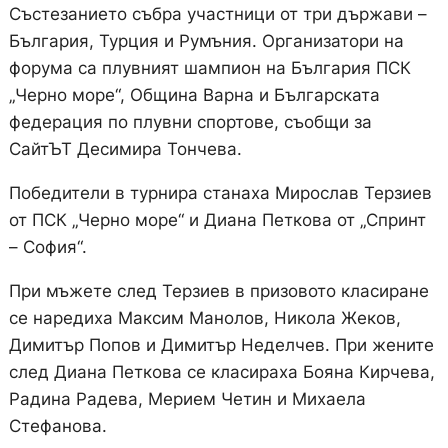
Състезанието събра участници от три държави –
България, Турция и Румъния. Организатори на
форума са плувният шампион на България ПСК
„Черно море“, Община Варна и Българската
федерация по плувни спортове, съобщи за
СайтЪТ Десимира Тончева.
Победители в турнира станаха Мирослав Терзиев
от ПСК „Черно море“ и Диана Петкова от „Спринт
– София“.
При мъжете след Терзиев в призовото класиране
се наредиха Максим Манолов, Никола Жеков,
Димитър Попов и Димитър Неделчев. При жените
след Диана Петкова се класираха Бояна Кирчева,
Радина Радева, Мерием Четин и Михаела
Стефанова.