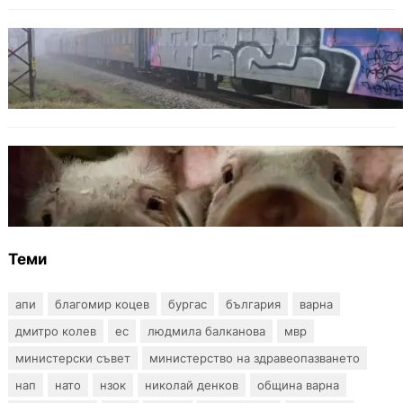
ОБЩЕСТВО
Бързият влак София – Варна блъсна и уби
жена край гара Бутово
БЪЛГАРИЯ
БАБХ регистрира огнище на африканска
чума по свинете в стопанство край Варна
Теми
апи
благомир коцев
бургас
българия
варна
дмитро колев
ес
людмила балканова
мвр
министерски съвет
министерство на здравеопазването
нап
нато
нзок
николай денков
община варна