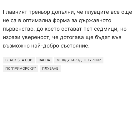
Главният треньор допълни, че плувците все още
не са в оптимална форма за държавното
първенство, до което остават пет седмици, но
изрази увереност, че дотогава ще бъдат във
възможно най-добро състояние.
BLACK SEA CUP
ВАРНА
МЕЖДУНАРОДЕН ТУРНИР
ПК "ПРИМОРСКИ"
ПЛУВАНЕ