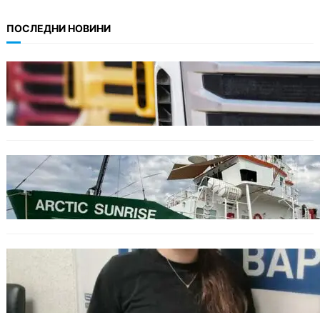
ПОСЛЕДНИ НОВИНИ
БЪЛГАРИЯ
Нови ограничения за камионите над 12
тона по ключови пътища през август
БЪЛГАРИЯ
Корабът на „Грийнпийс“ пристигна във
Варна с кампания за опазване на Черно
море
ОБЩЕСТВО
Варненска ученичка създаде интерактивна
карта за сигнали за проблеми с боклука