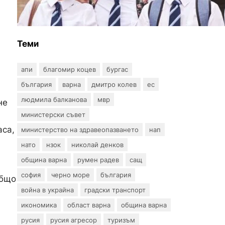
училищните униформи във
Варна тази година
1
Теми
апи
благомир коцев
бургас
българия
варна
дмитро колев
ес
людмила балканова
мвр
не
министерски съвет
аса,
министерство на здравеопазването
нап
нато
нзок
николай денков
община варна
румен радев
сащ
софия
черно море
българия
общо
война в украйна
градски транспорт
икономика
област варна
община варна
русия
русия агресор
туризъм