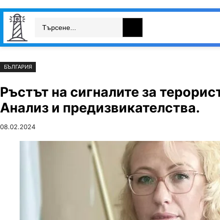
Към
Skip
Search
съдържанието
to
България
Свят
Икономика
cont
БЪЛГАРИЯ
Ръстът на сигналите за терорист
Анализ и предизвикателства.
08.02.2024