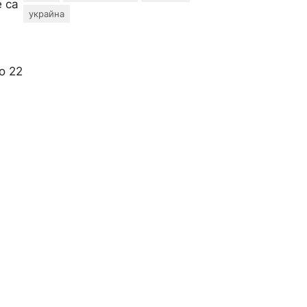
 са
украйна
о 22