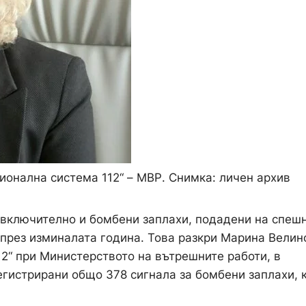
онална система 112“ – МВР. Снимка: личен архив
 включително и бомбени заплахи, подадени на спеш
 през изминалата година. Това разкри Марина Велин
2“ при Министерството на вътрешните работи, в
егистрирани общо 378 сигнала за бомбени заплахи, 