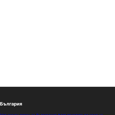
България
Нов минен ловец за българския флот пристига до края на