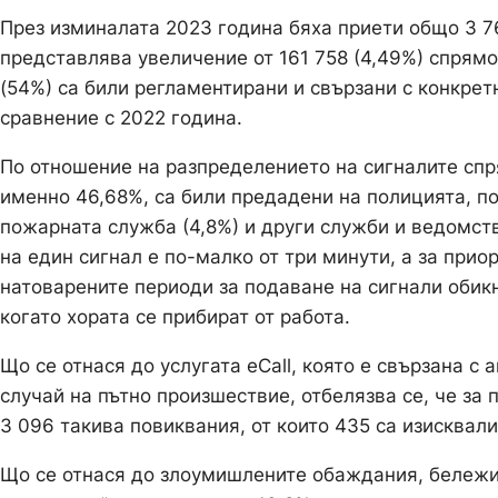
През изминалата 2023 година бяха приети общо 3 7
представлява увеличение от 161 758 (4,49%) спрямо
(54%) са били регламентирани и свързани с конкрет
сравнение с 2022 година.
По отношение на разпределението на сигналите спр
именно 46,68%, са били предадени на полицията, п
пожарната служба (4,8%) и други служби и ведомст
на един сигнал е по-малко от три минути, а за прио
натоварените периоди за подаване на сигнали обикн
когато хората се прибират от работа.
Що се отнася до услугата eCall, която е свързана с
случай на пътно произшествие, отбелязва се, че за
3 096 такива повиквания, от които 435 са изисквал
Що се отнася до злоумишлените обаждания, бележи с