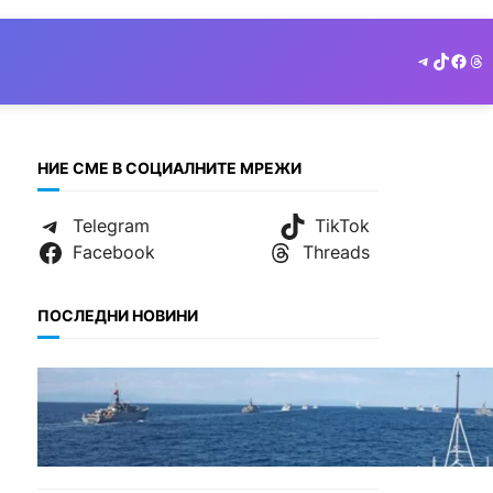
Telegram
TikTok
Face
Th
НИЕ СМЕ В СОЦИАЛНИТЕ МРЕЖИ
Telegram
TikTok
Facebook
Threads
ПОСЛЕДНИ НОВИНИ
БЪЛГАРИЯ
Нов минен ловец за
българския флот пристига
до края на годината