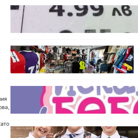
БЪЛГАРИЯ
Левът изчезва от
етикетите: Търговците
вече ще показват цените
само в евро
БЪЛГАРИЯ
Иззеха фалшиви стоки за
близо 650 000 евро при
акция във Варна и „Златни
пясъци“
БЪЛГАРИЯ
Инвитро подкрепата под
ния
въпрос? „Искам бебе“ се
ова,
обяви срещу
прехвърлянето на Центъра
към НЗОК
като
ИКОНОМИКА
Колко ще струват