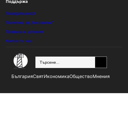
Поддържа
Поверителност
Политика за „бисквитки“
Правила и условия
Контакт с нас
SEARCH
България
Свят
Икономика
Общество
Мнения