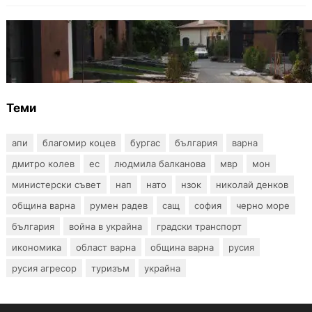
БЪЛГАРИЯ
12 съдебни дела оспорват заповедите за
събаряне на сгради в местността „Баба
Алино“
Теми
апи
благомир коцев
бургас
българия
варна
дмитро колев
ес
людмила балканова
мвр
мон
министерски съвет
нап
нато
нзок
николай денков
община варна
румен радев
сащ
софия
черно море
българия
война в украйна
градски транспорт
икономика
област варна
община варна
русия
русия агресор
туризъм
украйна