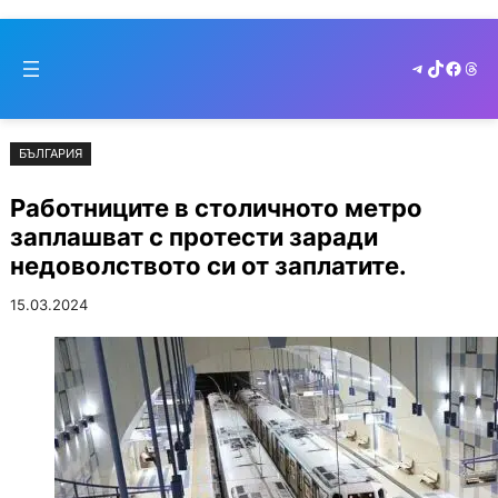
Към
Skip
съдържанието
to
Telegram
TikTok
Faceb
Thr
cont
БЪЛГАРИЯ
Работниците в столичното метро
заплашват с протести заради
недоволството си от заплатите.
15.03.2024