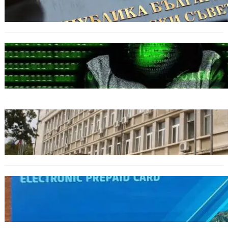
спортната подготовка
БЪЛГАРИЯ
Разкриха дългогодишен пробив в
държавни информационни системи
ОБЩЕСТВО
Домашният арест на шофьора, обвинен за
смъртта на моторист, остава в сила
ОБЩЕСТВО
Предплатените карти за градския
транспорт във Варна отново влизат в
употреба