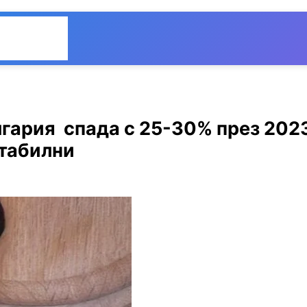
Общество
Мнения
лгария спада с 25-30% през 202
стабилни