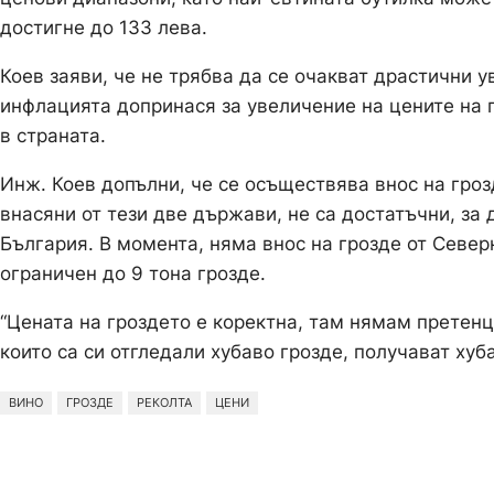
достигне до 133 лева.
Коев заяви, че не трябва да се очакват драстични у
инфлацията допринася за увеличение на цените на г
в страната.
Инж. Коев допълни, че се осъществява внос на гроз
внасяни от тези две държави, не са достатъчни, за 
България. В момента, няма внос на грозде от Север
ограничен до 9 тона грозде.
“Цената на гроздето е коректна, там нямам претенц
които са си отгледали хубаво грозде, получават хуб
ВИНО
ГРОЗДЕ
РЕКОЛТА
ЦЕНИ