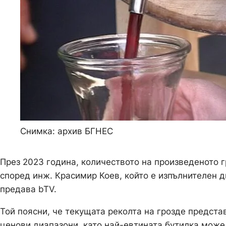
Снимка: архив БГНЕС
През 2023 година, количеството на произведеното 
според инж. Красимир Коев, който е изпълнителен д
предава bTV.
Той поясни, че текущата реколта на грозде предста
ценови диапазони, като най-евтината бутилка може