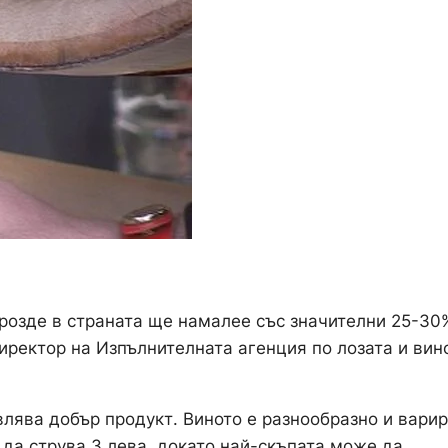
грозде в страната ще намалее със значителни 25-30
иректор на Изпълнителната агенция по лозата и вин
влява добър продукт. Виното е разнообразно и варир
 да струва 3 лева, докато най-скъпата може да