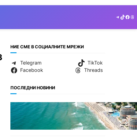
Telegram
TikTok
Face
Th
НИЕ СМЕ В СОЦИАЛНИТЕ МРЕЖИ
3
Telegram
TikTok
Facebook
Threads
ПОСЛЕДНИ НОВИНИ
ИКОНОМИКА
Интерактивна карта
показва всички водни бази
по Черноморието