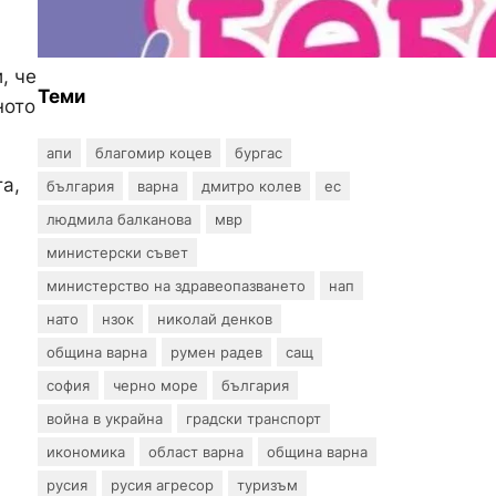
въпрос? „Искам бебе“ се
обяви срещу
прехвърлянето на Центъра
, че
към НЗОК
Теми
ното
апи
благомир коцев
бургас
а,
българия
варна
дмитро колев
ес
людмила балканова
мвр
министерски съвет
министерство на здравеопазването
нап
нато
нзок
николай денков
община варна
румен радев
сащ
софия
черно море
българия
война в украйна
градски транспорт
икономика
област варна
община варна
русия
русия агресор
туризъм