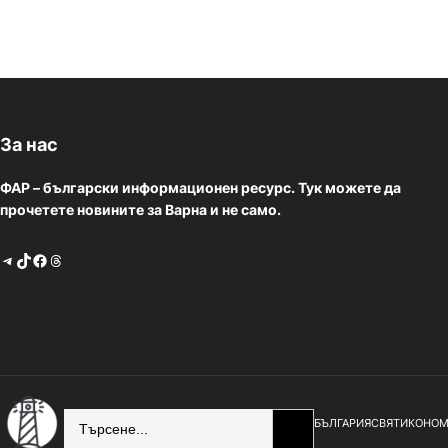
За нас
ФАР – български информационен ресурс. Тук можете да
прочетете новините за Варна и не само.
Telegram
TikTok
Facebook
Threads
SEARCH
БЪЛГАРИЯ
СВЯТ
ИКОНОМ