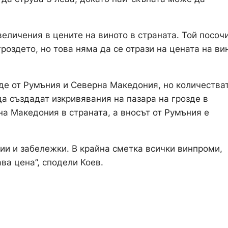
величения в цените на виното в страната. Той посочи
роздето, но това няма да се отрази на цената на ви
де от Румъния и Северна Македония, но количестват
да създадат изкривявания на пазара на грозде в
на Македония в страната, а вносът от Румъния е
ии и забележки. В крайна сметка всички винпроми,
ава цена”, сподели Коев.