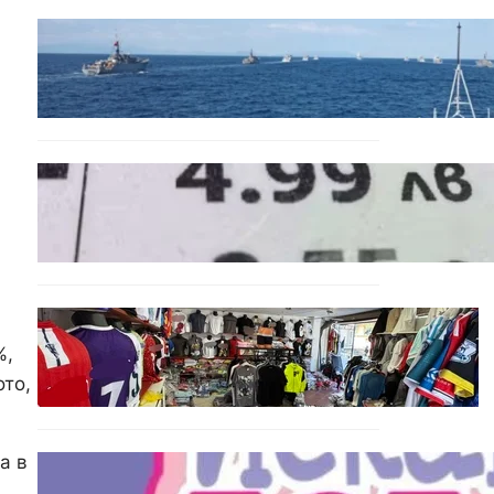
БЪЛГАРИЯ
Нов минен ловец за
българския флот пристига
до края на годината
БЪЛГАРИЯ
Левът изчезва от
етикетите: Търговците
вече ще показват цените
само в евро
БЪЛГАРИЯ
Иззеха фалшиви стоки за
%,
близо 650 000 евро при
ото,
акция във Варна и „Златни
пясъци“
а в
БЪЛГАРИЯ
Инвитро подкрепата под