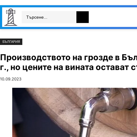
Към
Skip
Search
съдържанието
to
България
Свят
Икономика
cont
БЪЛГАРИЯ
Производството на грозде в Бъ
г., но цените на вината остават 
10.09.2023