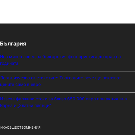
България
Нов минен ловец за българския флот пристига до края на
годината
Левът изчезва от етикетите: Търговците вече ще показват
цените само в евро
Иззеха фалшиви стоки за близо 650 000 евро при акция във
Варна и „Златни пясъци“
ИКА
ОБЩЕСТВО
МНЕНИЯ