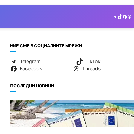
Telegram
TikTok
Face
Th
НИЕ СМЕ В СОЦИАЛНИТЕ МРЕЖИ
Telegram
TikTok
Facebook
Threads
ПОСЛЕДНИ НОВИНИ
ИКОНОМИКА
Край на цените в две
валути: От 9 август
етикетите ще са само в
евро.