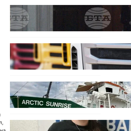
БЪЛГАРИЯ
Варна отбелязва 147
години от създаването на
Военноморските сили.
БЪЛГАРИЯ
Нови ограничения за
камионите над 12 тона по
ключови пътища през
август
БЪЛГАРИЯ
Корабът на „Грийнпийс“
пристигна във Варна с
кампания за опазване на
Черно море
и
л,
ОБЩЕСТВО
на.
Варненска ученичка