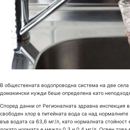
В обществената водопроводна система на две села 
домакински нужди беше определена като неподходя
Според данни от Регионалната здравна инспекция в
свободен хлор в питейната вода са над нормалните
във водата са 63,6 мг/л, като нормалната стойност 
докато нормата е между 0,3 и 0,4 мг/л. Освен това