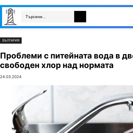
Към
Skip
Search
съдържанието
to
България
Свят
Икономика
cont
БЪЛГАРИЯ
Проблеми с питейната вода в дв
свободен хлор над нормата
24.03.2024