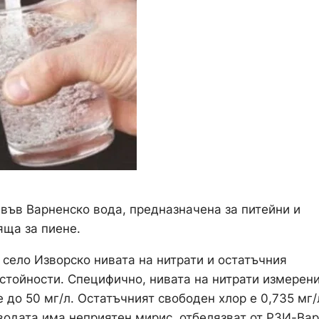
във Варненско вода, предназначена за питейни и
ща за пиене.
 село Изворско нивата на нитрати и остатъчния
 стойности. Специфично, нивата на нитрати измерен
е до 50 мг/л. Остатъчният свободен хлор е 0,735 мг/
 водата има неприятен мирис, отбелязват от РЗИ-Вар