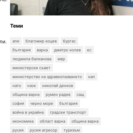
създаде интерактивна
карта за сигнали за
проблеми с боклука
Теми
ли.
апи
благомир коцев
бургас
българия
варна
дмитро колев
ес
людмила балканова
мвр
министерски съвет
министерство на здравеопазването
нап
нато
нзок
николай денков
община варна
румен радев
сащ
софия
черно море
българия
война в украйна
градски транспорт
икономика
област варна
община варна
русия
русия агресор
туризъм