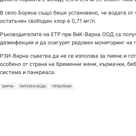
В село Боряна също беше установено, че водата от 
остатъчен свободен хлор е 0,71 мг/л.
Ръководителите на ЕТР при ВиК-Варна ООД са получ
дезинфекция и да осигурят редовен мониторинг на п
РЗИ-Варна съветва да не се използва за пиене и гот
особено от страна на бременни жени, кърмачки, бе
система и панкреаса.
ВАРНА
ПИТЕЙНА ВОДА
ПРОБЛЕМИ