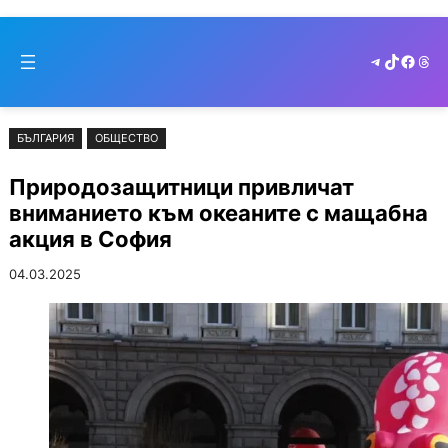
Към
Skip
съдържанието
to
Telegram
TikTok
Faceb
Thr
cont
БЪЛГАРИЯ
ОБЩЕСТВО
Природозащитници привличат
вниманието към океаните с мащабна
акция в София
04.03.2025