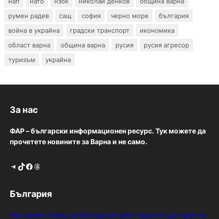
нап
нато
нзок
николай денков
община варна
румен радев
сащ
софия
черно море
българия
война в украйна
градски транспорт
икономика
област варна
община варна
русия
русия агресор
туризъм
украйна
За нас
ФАР – български информационен ресурс. Тук можете да
прочетете новините за Варна и не само.
Telegram
TikTok
Facebook
Threads
България
Нов минен ловец за българския флот пристига до края на