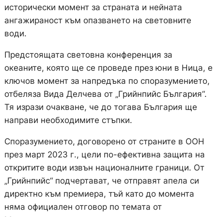
исторически момент за страната и нейната
ангажираност към опазването на световните
води.
Предстоящата световна конференция за
океаните, която ще се проведе през юни в Ница, е
ключов момент за напредъка по споразумението,
отбеляза Вида Делчева от „Грийнпийс България“.
Тя изрази очакване, че до тогава България ще
направи необходимите стъпки.
Споразумението, договорено от страните в ООН
през март 2023 г., цели по-ефективна защита на
откритите води извън националните граници. От
„Грийнпийс“ подчертават, че отправят апела си
директно към премиера, тъй като до момента
няма официален отговор по темата от