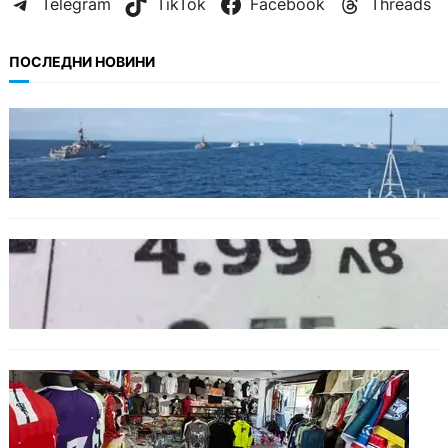
Telegram
TikTok
Facebook
Threads
ПОСЛЕДНИ НОВИНИ
БЪЛГАРИЯ
Нов минен ловец за българския флот
пристига до края на годината
БЪЛГАРИЯ
Левът изчезва от етикетите: Търговците
вече ще показват цените само в евро
БЪЛГАРИЯ
Иззеха фалшиви стоки за близо 650 000
евро при акция във Варна и „Златни
пясъци“