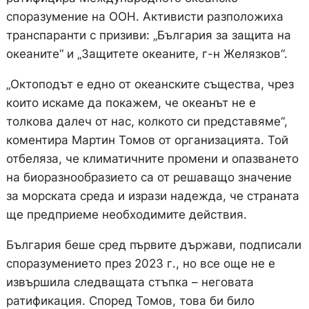
споразумение на ООН. Активисти разположиха
транспаранти с призиви: „България за защита на
океаните“ и „Защитете океаните, г-н Желязков“.
„Октоподът е едно от океанските същества, чрез
които искаме да покажем, че океанът не е
толкова далеч от нас, колкото си представяме“,
коментира Мартин Томов от организацията. Той
отбеляза, че климатичните промени и опазването
на биоразнообразието са от решаващо значение
за морската среда и изрази надежда, че страната
ще предприеме необходимите действия.
България беше сред първите държави, подписали
споразумението през 2023 г., но все още не е
извършила следващата стъпка – неговата
ратификация. Според Томов, това би било