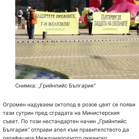
Снимка: „Грийнпийс България“
Огромен надуваем октопод в розов цвят се появи
тази сутрин пред сградата на Министерския
съвет. По този нестандартен начин „Грийнпийс
България“ отправи апел към правителството да
ратифицира Международното океанско