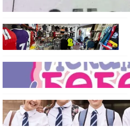
вече ще показват цените само в евро
БЪЛГАРИЯ
Иззеха фалшиви стоки за близо 650 000
евро при акция във Варна и „Златни
пясъци“
БЪЛГАРИЯ
Инвитро подкрепата под въпрос? „Искам
бебе“ се обяви срещу прехвърлянето на
Центъра към НЗОК
ИКОНОМИКА
Колко ще струват училищните униформи
във Варна тази година