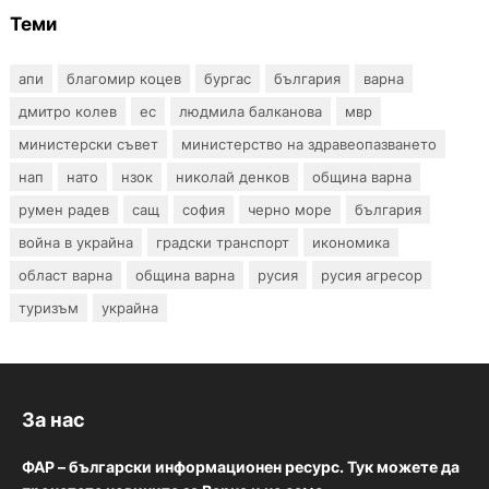
Теми
апи
благомир коцев
бургас
българия
варна
дмитро колев
ес
людмила балканова
мвр
министерски съвет
министерство на здравеопазването
нап
нато
нзок
николай денков
община варна
румен радев
сащ
софия
черно море
българия
война в украйна
градски транспорт
икономика
област варна
община варна
русия
русия агресор
туризъм
украйна
За нас
ФАР – български информационен ресурс. Тук можете да