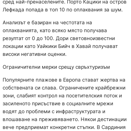
сред най-пренаселените. Порто Кацики на остров
Лефкада попада в топ 10 по оплаквания за шум.
Анализът е базиран на честотата на
оплакванията, като всяко място получава
резултат от 0 до 100. Дори световноизвестни
локации като Уайкики Бийч в Хавай получават
високи негативни оценки.
Ограничителни мерки срещу свръхтуризъм
Популярните плажове в Европа стават жертва на
собствената си слава. Ограничените крайбрежни
зони, слабият контрол на посетителския поток и
засиленото присъствие в социалните мрежи
водят до проблеми с инфраструктурата и
влошаване на преживяването. Някои дестинации
вече предприемат конкретни стъпки. В Сардиния