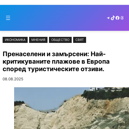
Към
Skip
съдържанието
to
Telegram
TikTok
Faceb
Thr
cont
ИКОНОМИКА
МНЕНИЯ
ОБЩЕСТВО
СВЯТ
Пренаселени и замърсени: Най-
критикуваните плажове в Европа
според туристическите отзиви.
08.08.2025