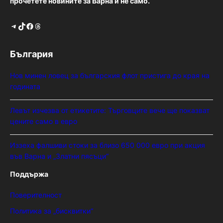
прочетете новините за Варна и не само.
Telegram
TikTok
Facebook
Threads
България
Нов минен ловец за българския флот пристига до края на
годината
Левът изчезва от етикетите: Търговците вече ще показват
цените само в евро
Иззеха фалшиви стоки за близо 650 000 евро при акция
във Варна и „Златни пясъци“
Поддържа
Поверителност
Политика за „бисквитки“