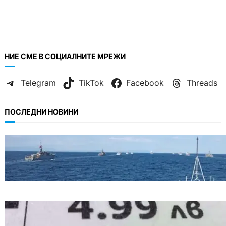
НИЕ СМЕ В СОЦИАЛНИТЕ МРЕЖИ
Telegram
TikTok
Facebook
Threads
ПОСЛЕДНИ НОВИНИ
БЪЛГАРИЯ
Нов минен ловец за българския флот
пристига до края на годината
БЪЛГАРИЯ
Левът изчезва от етикетите: Търговците