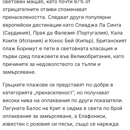
световен мащаб, като почти 87% от
отрицателните отзиви споменават
пренаселеността. Следват други популярни
европейски дестинации като Спиаджа Ла Синта
(Сардиния), Прая да Фалезия (Португалия), Кала
Комте (Испания) и Конос Бей (Кипър). Британският
плаж Борнмут е пети в световната класация и
първи сред плажовете във Великобритания, като
причините за недоволството са тълпи и
замърсяване.
Гръцките плажове се представят по-добре в
категорията „пренаселеност“, но получават
високи нива на оплаквания по други показатели.
Лагуната Балос на Крит е седма в света по брой
оплаквания за замърсяване, а Елафониси,
известен с розовия си пясък, също се нарежда