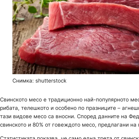
Снимка: shutterstock
Свинското месо е традиционно най-популярното мес
рибата, телешкото и особено по празниците – агнеш
тази видове месо са вносни. Според данните на Фе
свинското и 80% от говеждото месо, предлагани на 
Статистиката показва, че само една трета от свинс