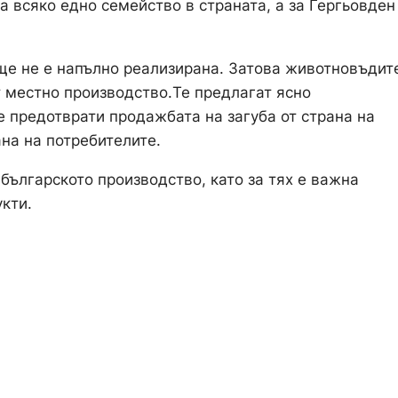
а всяко едно семейство в страната, а за Гергьовден
още не е напълно реализирана. Затова животновъдит
т местно производство.Те предлагат ясно
е предотврати продажбата на загуба от страна на
ана на потребителите.
българското производство, като за тях е важна
укти.