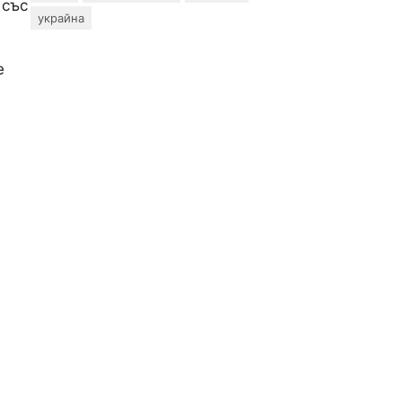
 със
украйна
е