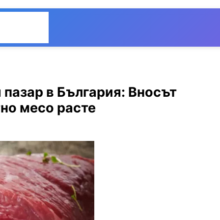
Общество
Мнения
 пазар в България: Вносът
тно месо расте