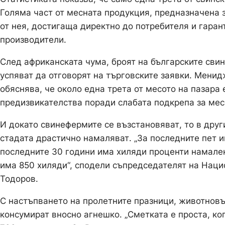
Голяма част от месната продукция, предназначена з
от нея, достигаща директно до потребителя и гаран
производители.
След африканската чума, броят на българските сви
успяват да отговорят на търговските заявки. Мени
обяснява, че около една трета от месото на пазара 
предизвикателства поради слабата подкрепа за мес
И докато свинефермите се възстановяват, то в друг
стадата драстично намаляват. „За последните пет 
последните 30 години има хиляди проценти намален
има 850 хиляди“, сподели съпредседателят на Нац
Тодоров.
С настъпването на пролетните празници, животновъд
консумират вносно агнешко. „Сметката е проста, к