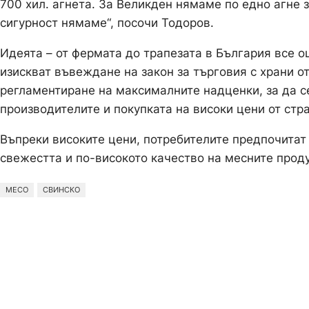
700 хил. агнета. За Великден нямаме по едно агне з
сигурност нямаме“, посочи Тодоров.
Идеята – от фермата до трапезата в България все 
изискват въвеждане на закон за търговия с храни о
регламентиране на максималните надценки, за да с
производителите и покупката на високи цени от стр
Въпреки високите цени, потребителите предпочитат 
свежестта и по-високото качество на месните прод
МЕСО
СВИНСКО