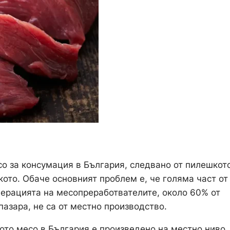
о за консумация в България, следвано от пилешкото
кото. Обаче основният проблем е, че голяма част от
дерацията на месопреработвателите, около 60% от
пазара, не са от местно производство.
кото месо в България е произведено на местно ниво.