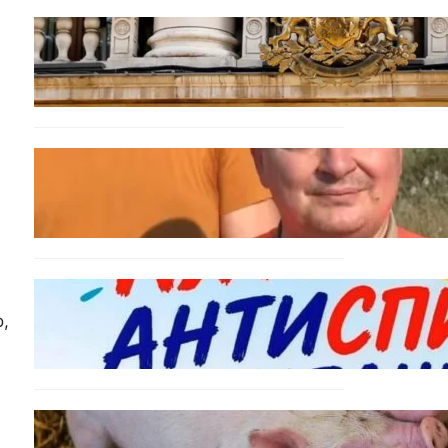
БЪЛГАРИЯ
Дрон навлезе в България
край границата с Румъния
БЪЛГАРИЯ
МЗХ: Ловните билети ще
могат да се издават онлайн
БЪЛГАРИЯ
Варна предлага безплатни
,
и анонимни тестове за ХИВ
и други инфекции през
август
ОБЩЕСТВО
Тревога във Варненско: