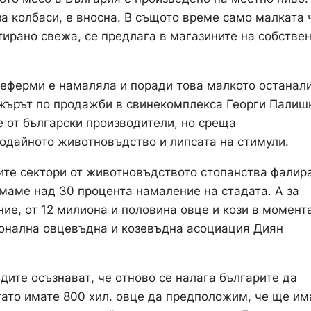
а колбаси, е вносна. В същото време само малката 
тирано свежа, се предлага в магазините на собстве
неферми е намаляла и поради това малкото останал
джърът по продажби в свинекомплекса Георги Палиш
е от български производители, но среща
одайното животновъдство и липсата на стимули.
ите сектори от животновъдството стопанства фалира
имаме над 30 процента намаление на стадата. А за
ие, от 12 милиона и половина овце и кози в момент
ионална овцевъдна и козевъдна асоциация Диян
ите осъзнават, че отново се налага българите да
огато имате 800 хил. овце да предположим, че ще и