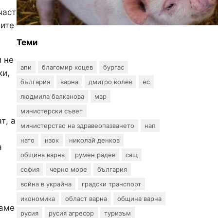
Африканска чума по
част
свинете е открита край
ните
Гроздьово
Теми
и не
апи
благомир коцев
бургас
ки,
българия
варна
дмитро колев
ес
людмила балканова
мвр
министерски съвет
т, а
министерство на здравеопазването
нап
нато
нзок
николай денков
а
община варна
румен радев
сащ
софия
черно море
българия
война в украйна
градски транспорт
икономика
област варна
община варна
маме
русия
русия агресор
туризъм