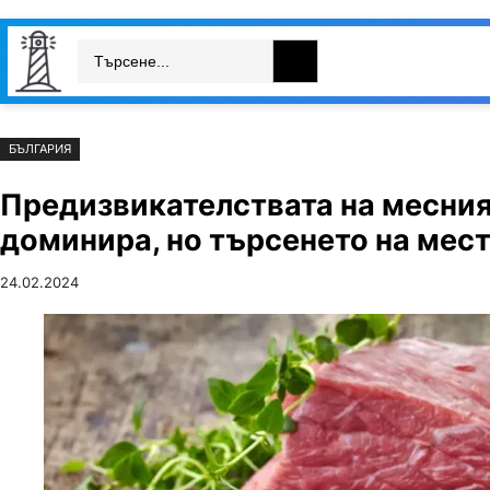
Към
Skip
Search
съдържанието
to
България
Свят
Икономика
cont
БЪЛГАРИЯ
Предизвикателствата на месния
доминира, но търсенето на мес
24.02.2024