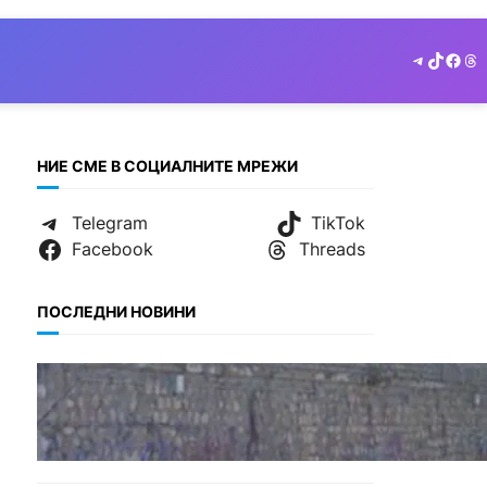
Telegram
TikTok
Face
Th
НИЕ СМЕ В СОЦИАЛНИТЕ МРЕЖИ
Telegram
TikTok
Facebook
Threads
ПОСЛЕДНИ НОВИНИ
БЪЛГАРИЯ
Ограничават движението
по улица „Вълноломна“ във
Варна