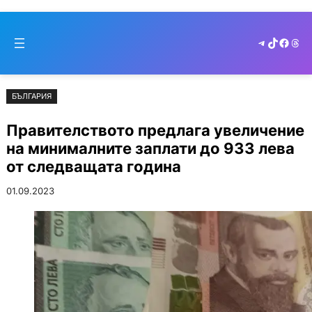
Към
Skip
съдържанието
to
Telegram
TikTok
Faceb
Thr
cont
БЪЛГАРИЯ
Правителството предлага увеличение
на минималните заплати до 933 лева
от следващата година
01.09.2023