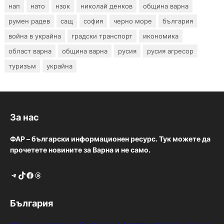
нап
нато
нзок
николай денков
община варна
румен радев
сащ
софия
черно море
българия
война в украйна
градски транспорт
икономика
област варна
община варна
русия
русия агресор
туризъм
украйна
За нас
ФАР – български информационен ресурс. Тук можете да
прочетете новините за Варна и не само.
Telegram
TikTok
Facebook
Threads
България