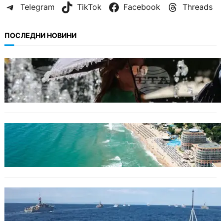
Telegram
TikTok
Facebook
Threads
ПОСЛЕДНИ НОВИНИ
БЕЗ КАТЕГОРИЯ
Жега до 37°: НИМХ обяви оранжев и жълт
код за опасно време.
ИКОНОМИКА
Интерактивна карта показва всички водни
бази по Черноморието
БЪЛГАРИЯ
Нов минен ловец за българския флот
пристига до края на годината