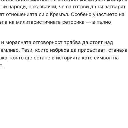
 си народи, показвайки, че са готови да си затварят
ят отношенията си с Кремъл. Особено участието на
епа на милитаристичната реторика — в пълно
и моралната отговорност трябва да стоят над
мливо. Тези, които избраха да присъстват, станаха
ешка, която ще остане в историята като символ на
т.