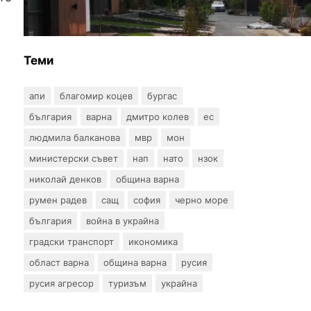
заповедите за събаряне на
сгради в местността „Баба
Алино“
Теми
апи
благомир коцев
бургас
българия
варна
дмитро колев
ес
людмила балканова
мвр
мон
министерски съвет
нап
нато
нзок
николай денков
община варна
румен радев
сащ
софия
черно море
българия
война в украйна
градски транспорт
икономика
област варна
община варна
русия
русия агресор
туризъм
украйна