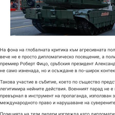
На фона на глобалната критика към агресивната пол
вече не е просто дипломатическо посещение, а пол
премиер Роберт Фицо, сръбския президент Александ
не само изненада, но и осъждане в по-широк контек
Такова участие в събитие, което по същество предс
легитимира нейните действия. Военният парад не е 
превърнал в инструмент на пропаганда, използван 
международното право и нарушаване на суверените
Позицията на тези лидери изглежда като дипломатич