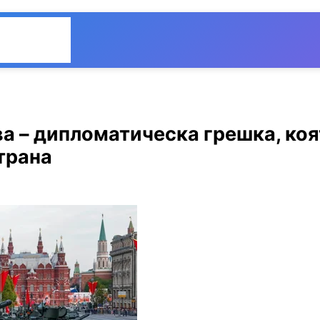
Общество
Мнения
а – дипломатическа грешка, коя
трана