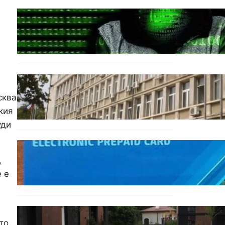
БЪЛГАРИЯ
Разкриха дългогодишен
пробив в държавни
информационни системи
ОБЩЕСТВО
Домашният арест на
сква
шофьора, обвинен за
смъртта на моторист,
кия
остава в сила
уди
ОБЩЕСТВО
Предплатените карти за
,
градския транспорт във
 е
Варна отново влизат в
употреба
БЪЛГАРИЯ
то
12 съдебни дела оспорват