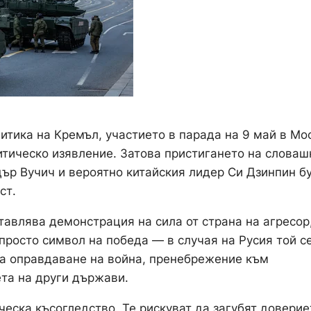
итика на Кремъл, участието в парада на 9 май в Мо
итическо изявление. Затова пристигането на словаш
ър Вучич и вероятно китайския лидер Си Дзинпин б
ст.
тавлява демонстрация на сила от страна на агресор
просто символ на победа — в случая на Русия той се
за оправдаване на война, пренебрежение към
та на други държави.
еска късогледство. Те рискуват да загубят доверие