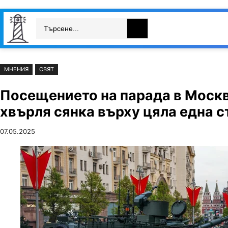
Към
Skip
Search
съдържанието
to
България
Свят
Икономика
cont
МНЕНИЯ
СВЯТ
Посещението на парада в Москв
хвърля сянка върху цяла една с
07.05.2025