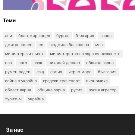
Центъра към НЗОК
Теми
апи
благомир коцев
бургас
българия
варна
дмитро колев
ес
людмила балканова
мвр
министерски съвет
министерство на здравеопазването
нап
нато
нзок
николай денков
община варна
румен радев
сащ
софия
черно море
българия
война в украйна
градски транспорт
икономика
област варна
община варна
русия
русия агресор
туризъм
украйна
За нас