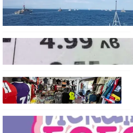
БЪЛГАРИЯ
Нов минен ловец за българския флот
пристига до края на годината
БЪЛГАРИЯ
Левът изчезва от етикетите: Търговците
вече ще показват цените само в евро
БЪЛГАРИЯ
Иззеха фалшиви стоки за близо 650 000
евро при акция във Варна и „Златни
пясъци“
БЪЛГАРИЯ
Инвитро подкрепата под въпрос? „Искам
бебе“ се обяви срещу прехвърлянето на