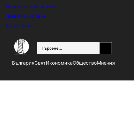
Политика за „бисквитки“
Правила и условия
Контакт с нас
SEARCH
България
Свят
Икономика
Общество
Мнения