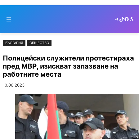
Към
Skip
съдържанието
to
Telegram
TikTok
Faceb
Thr
cont
БЪЛГАРИЯ
ОБЩЕСТВО
Полицейски служители протестираха
пред МВР, изискват запазване на
работните места
10.06.2023