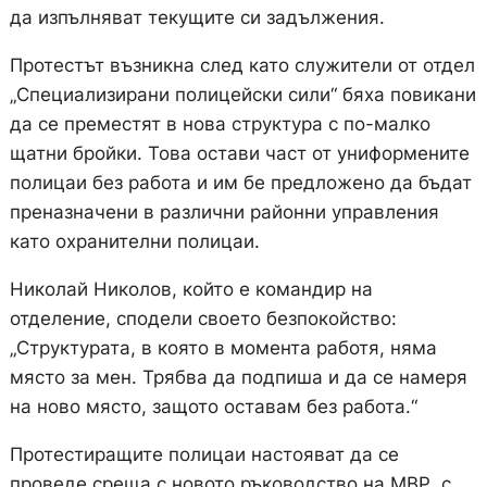
да изпълняват текущите си задължения.
Протестът възникна след като служители от отдел
„Специализирани полицейски сили“ бяха повикани
да се преместят в нова структура с по-малко
щатни бройки. Това остави част от униформените
полицаи без работа и им бе предложено да бъдат
преназначени в различни районни управления
като охранителни полицаи.
Николай Николов, който е командир на
отделение, сподели своето безпокойство:
„Структурата, в която в момента работя, няма
място за мен. Трябва да подпиша и да се намеря
на ново място, защото оставам без работа.“
Протестиращите полицаи настояват да се
проведе среща с новото ръководство на МВР, с