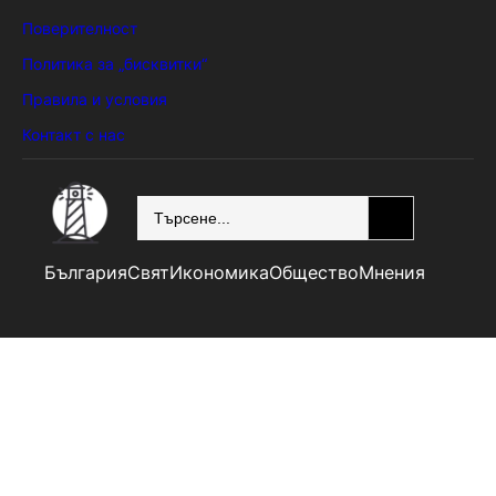
Поверителност
Политика за „бисквитки“
Правила и условия
Контакт с нас
SEARCH
България
Свят
Икономика
Общество
Мнения