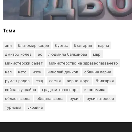
Наркобарон с мрежа от 14 нелегални
лаборатории е задържан у нас
Теми
апи
благомир коцев
бургас
българия
варна
дмитро колев
ес
людмила балканова
мвр
министерски съвет
министерство на здравеопазването
нап
нато
нзок
николай денков
община варна
румен радев
сащ
софия
черно море
българия
война в украйна
градски транспорт
икономика
област варна
община варна
русия
русия агресор
туризъм
украйна