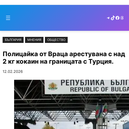
Към
Skip
съдържанието
to
Telegram
TikTok
Faceb
Thr
cont
БЪЛГАРИЯ
МНЕНИЯ
ОБЩЕСТВО
Полицайка от Враца арестувана с над
2 кг кокаин на границата с Турция.
12.02.2026