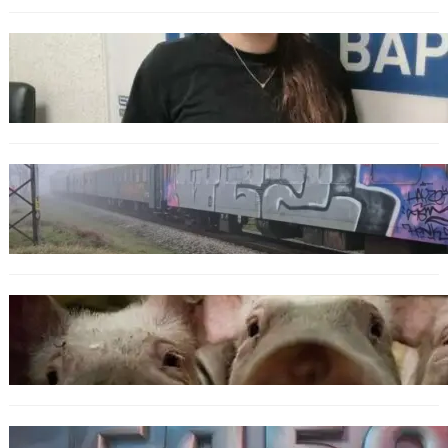
ОБЩЕСТВО
Варненска ученичка създаде интерактивна
карта за сигнали за проблеми с боклука
ОБЩЕСТВО
Бързият влак София – Варна блъсна и уби
жена край гара Бутово
БЪЛГАРИЯ
БАБХ регистрира огнище на африканска
чума по свинете в стопанство край Варна
БЪЛГАРИЯ