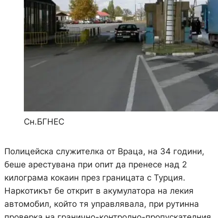
Сн.БГНЕС
Полицейска служителка от Враца, на 34 години,
беше арестувана при опит да пренесе над 2
килограма кокаин през границата с Турция.
Наркотикът бе открит в акумулатора на лекия
автомобил, който тя управлявала, при рутинна
проверка на гранично-контролно-пропускателния