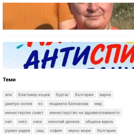
БЪЛГАРИЯ
МЗХ: Ловните билети ще могат да се
издават онлайн
БЪЛГАРИЯ
Варна предлага безплатни и анонимни
тестове за ХИВ и други инфекции през
август
Теми
апи
благомир коцев
бургас
българия
варна
дмитро колев
ес
людмила балканова
мвр
министерски съвет
министерство на здравеопазването
нап
нато
нзок
николай денков
община варна
румен радев
сащ
софия
черно море
българия