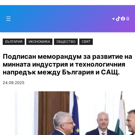
Към
Skip
съдържанието
to
Telegram
TikTok
Faceb
Thr
cont
БЪЛГАРИЯ
ИКОНОМИКА
ОБЩЕСТВО
СВЯТ
Подписан меморандум за развитие на
минната индустрия и технологичния
напредък между България и САЩ.
24.09.2025