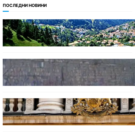
ПОСЛЕДНИ НОВИНИ
БЪЛГАРИЯ
Полицията алармира за нова схема с
фалшиви лечители и „вълшебни“ мехлеми
БЪЛГАРИЯ
Ограничават движението по улица
„Вълноломна“ във Варна
БЪЛГАРИЯ
Дрон навлезе в България край границата с
Румъния