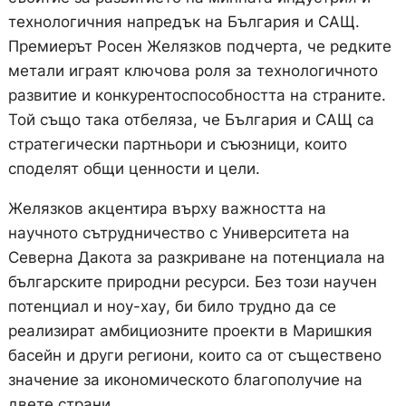
технологичния напредък на България и САЩ.
Премиерът Росен Желязков подчерта, че редките
метали играят ключова роля за технологичното
развитие и конкурентоспособността на страните.
Той също така отбеляза, че България и САЩ са
стратегически партньори и съюзници, които
споделят общи ценности и цели.
Желязков акцентира върху важността на
научното сътрудничество с Университета на
Северна Дакота за разкриване на потенциала на
българските природни ресурси. Без този научен
потенциал и ноу-хау, би било трудно да се
реализират амбициозните проекти в Маришкия
басейн и други региони, които са от съществено
значение за икономическото благополучие на
двете страни.