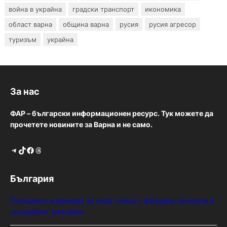
война в украйна
градски транспорт
икономика
област варна
община варна
русия
русия агресор
туризъм
украйна
За нас
ФАР – български информационен ресурс. Тук можете да
прочетете новините за Варна и не само.
Telegram
TikTok
Facebook
Threads
България
Полицията алармира за нова схема с фалшиви лечители и
„вълшебни“ мехлеми