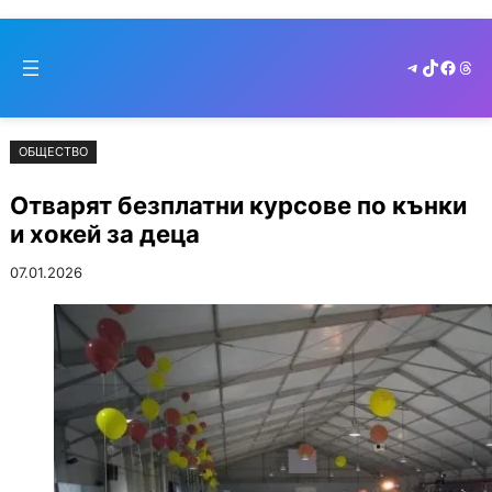
Към
Skip
съдържанието
to
Telegram
TikTok
Faceb
Thr
cont
ОБЩЕСТВО
Отварят безплатни курсове по кънки
и хокей за деца
07.01.2026