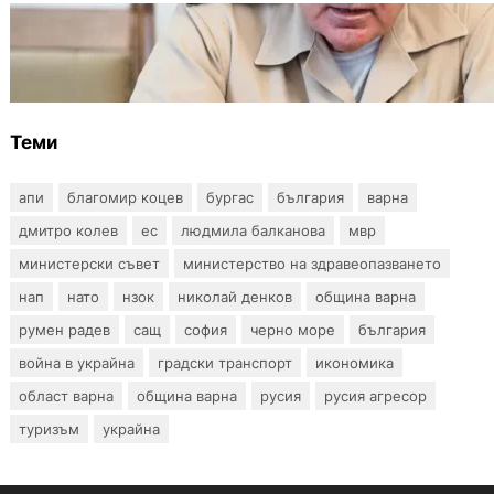
БЪЛГАРИЯ
Ефтимов: Няма преднамерени действия
срещу България, дронът край Кардам е бил
примамка
Теми
апи
благомир коцев
бургас
българия
варна
дмитро колев
ес
людмила балканова
мвр
министерски съвет
министерство на здравеопазването
нап
нато
нзок
николай денков
община варна
румен радев
сащ
софия
черно море
българия
война в украйна
градски транспорт
икономика
област варна
община варна
русия
русия агресор
туризъм
украйна