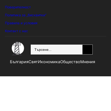
Поверителност
Политика за „бисквитки“
Правила и условия
Контакт с нас
SEARCH
България
Свят
Икономика
Общество
Мнения