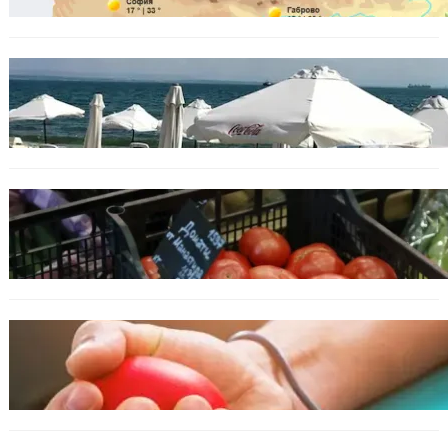
БЪЛГАРИЯ
Хотелиер: Цените по Черноморието са се
увеличили с до 30%, туристите са по-малко
ИКОНОМИКА
Пазарът се раздвижи: зеленчуци и основни
храни сменят цените си
ОБЩЕСТВО
Варна има спешна нужда от кръводарители
с кръвна група 0+