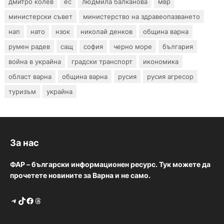
дмитро колев
ес
людмила балканова
мвр
министерски съвет
министерство на здравеопазването
нап
нато
нзок
николай денков
община варна
румен радев
сащ
софия
черно море
българия
война в украйна
градски транспорт
икономика
област варна
община варна
русия
русия агресор
туризъм
украйна
За нас
ФАР – български информационен ресурс. Тук можете да
прочетете новините за Варна и не само.
Telegram
TikTok
Facebook
Threads