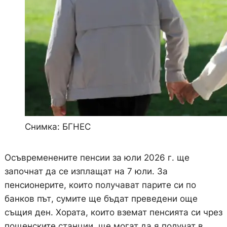
Снимка: БГНЕС
Осъвременените пенсии за юли 2026 г. ще
започнат да се изплащат на 7 юли. За
пенсионерите, които получават парите си по
банков път, сумите ще бъдат преведени още
същия ден. Хората, които вземат пенсията си чрез
пощенските станции, ще могат да я получат в