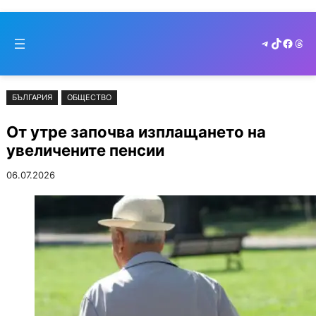
Към
Skip
съдържанието
to
Telegram
TikTok
Faceb
Thr
cont
БЪЛГАРИЯ
ОБЩЕСТВО
От утре започва изплащането на
увеличените пенсии
06.07.2026