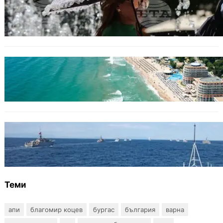
Жега до 37°: НИМХ обяви оранжев и жълт
код за опасно време.
ИКОНОМИКА
Интерактивна карта показва всички водни
бази по Черноморието
БЪЛГАРИЯ
Нов минен ловец за българския флот
пристига до края на годината
Теми
апи
благомир коцев
бургас
българия
варна