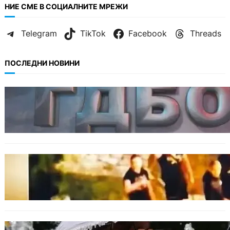
НИЕ СМЕ В СОЦИАЛНИТЕ МРЕЖИ
Telegram
TikTok
Facebook
Threads
ПОСЛЕДНИ НОВИНИ
БЕЗ КАТЕГОРИЯ
Наркобарон с мрежа от 14 нелегални
лаборатории е задържан у нас.
МНЕНИЯ
Скандалът в Банско: Имало ли е
провокация от италианските младежи
преди нацистките нападки?
БЕЗ КАТЕГОРИЯ