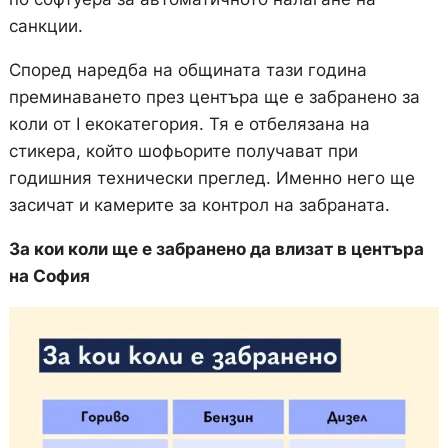
санкции.
Според наредба на общината тази година
преминаването през центъра ще е забранено за
коли от I екокатегория. Тя е отбелязана на
стикера, който шофьорите получават при
годишния технически преглед. Именно него ще
засичат и камерите за контрол на забраната.
За кои коли ще е забранено да влизат в центъра
на София