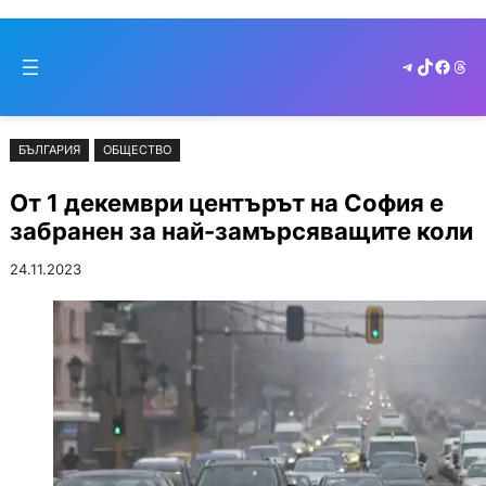
Към
Skip
съдържанието
to
Telegram
TikTok
Faceb
Thr
cont
БЪЛГАРИЯ
ОБЩЕСТВО
От 1 декември центърът на София е
забранен за най-замърсяващите коли
24.11.2023