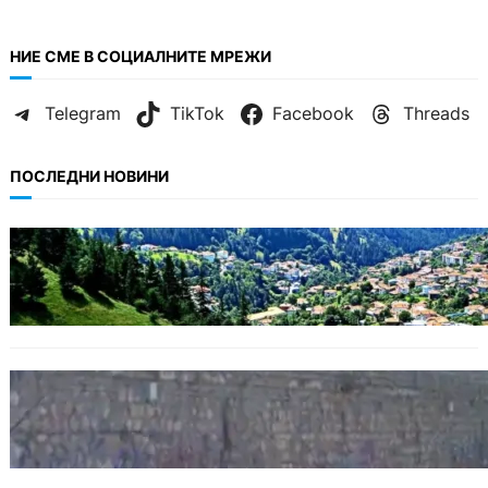
НИЕ СМЕ В СОЦИАЛНИТЕ МРЕЖИ
Telegram
TikTok
Facebook
Threads
ПОСЛЕДНИ НОВИНИ
БЪЛГАРИЯ
Полицията алармира за нова схема с
фалшиви лечители и „вълшебни“ мехлеми
БЪЛГАРИЯ
Ограничават движението по улица
„Вълноломна“ във Варна