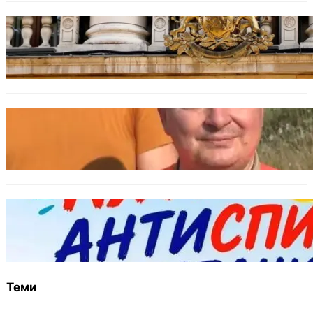
БЪЛГАРИЯ
Дрон навлезе в България край границата с
Румъния
БЪЛГАРИЯ
МЗХ: Ловните билети ще могат да се
издават онлайн
БЪЛГАРИЯ
Варна предлага безплатни и анонимни
тестове за ХИВ и други инфекции през
август
Теми