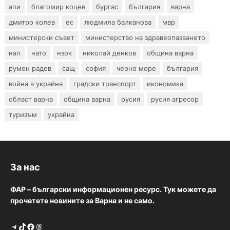
апи
благомир коцев
бургас
българия
варна
дмитро колев
ес
людмила балканова
мвр
министерски съвет
министерство на здравеопазването
нап
нато
нзок
николай денков
община варна
румен радев
сащ
софия
черно море
българия
война в украйна
градски транспорт
икономика
област варна
община варна
русия
русия агресор
туризъм
украйна
За нас
ФАР – български информационен ресурс. Тук можете да
прочетете новините за Варна и не само.
Telegram
TikTok
Facebook
Threads