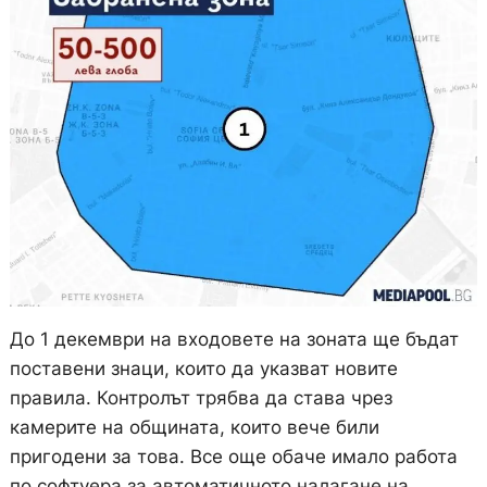
До 1 декември на входовете на зоната ще бъдат
поставени знаци, които да указват новите
правила. Контролът трябва да става чрез
камерите на общината, които вече били
пригодени за това. Все още обаче имало работа
по софтуера за автоматичното налагане на