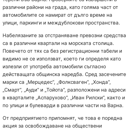
различни райони на града, като голяма част от
автомобилите се намират от дълго време на
улици, паркинги и междублокови пространства.
Набелязаните за отстраняване превозни средства
са в различни квартали на морската столица.
Повечето от тях са без регистрационни табели и
видимо не се използват, което ги определя като
излезли от употреба автомобили съгласно
действащата общинска наредба. Сред засечените
марки са „Мерцедес“, „Фолксваген“, „Хонда“,
„Смарт“, „Ауди“ и „Тойота“, разположени на адреси
в кварталите „Аспарухово“, „Иван Рилски“, както и
по улици и булеварди в различни части на Варна.
От предприятието припомнят, че това е поредна
акция за освобождаване на обществени