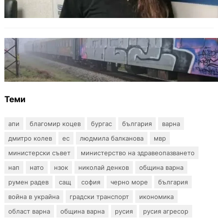
карта за сигнали за проблеми с боклука
ОБЩЕСТВО
Бързият влак София – Варна блъсна и уби
жена край гара Бутово
Теми
апи
благомир коцев
бургас
българия
варна
дмитро колев
ес
людмила балканова
мвр
министерски съвет
министерство на здравеопазването
нап
нато
нзок
николай денков
община варна
румен радев
сащ
софия
черно море
българия
война в украйна
градски транспорт
икономика
област варна
община варна
русия
русия агресор