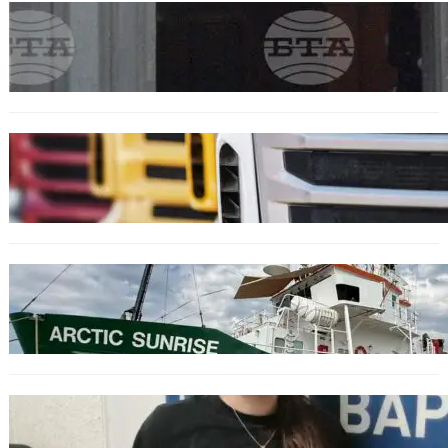
БЪЛГАРИЯ
Варна отбелязва 147 години от създаването
на Военноморските сили.
БЪЛГАРИЯ
Нови ограничения за камионите над 12
тона по ключови пътища през август
БЪЛГАРИЯ
Корабът на „Грийнпийс“ пристигна във
Варна с кампания за опазване на Черно
море
ОБЩЕСТВО
Варненска ученичка създаде интерактивна