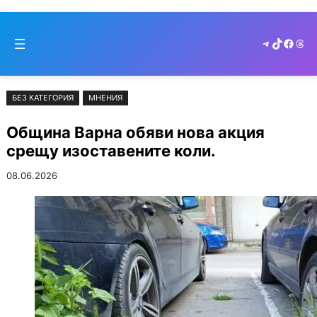
Към
Skip
съдържанието
to
Telegram
TikTok
Faceb
Thr
cont
БЕЗ КАТЕГОРИЯ
МНЕНИЯ
Община Варна обяви нова акция
срещу изоставените коли.
08.06.2026