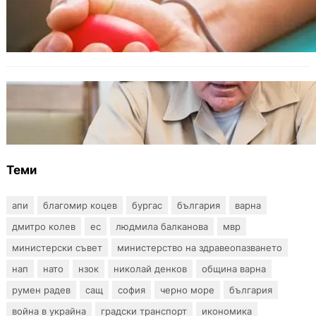
Варна има спешна нужда от кръводарители
с кръвна група 0+
БЪЛГАРИЯ
Ефтимов: Няма преднамерени действия
срещу България, дронът край Кардам е бил
примамка
Теми
апи
благомир коцев
бургас
българия
варна
дмитро колев
ес
людмила балканова
мвр
министерски съвет
министерство на здравеопазването
нап
нато
нзок
николай денков
община варна
румен радев
сащ
софия
черно море
българия
война в украйна
градски транспорт
икономика