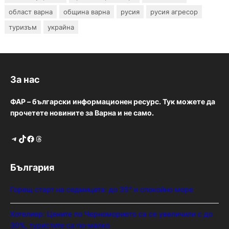
област варна
община варна
русия
русия агресор
туризъм
украйна
За нас
ФАР – български информационен ресурс. Тук можете да
прочетете новините за Варна и не само.
Telegram
TikTok
Facebook
Threads
България
Горещ старт на седмицата: до 35° и спокойно море
Хотелиер: Цените по Черноморието са се увеличили с до
30%, туристите са по-малко