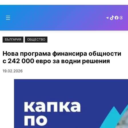
Към
Skip
съдържанието
to
Telegram
TikTok
Faceb
Thr
cont
БЪЛГАРИЯ
ОБЩЕСТВО
Нова програма финансира общности
с 242 000 евро за водни решения
19.02.2026