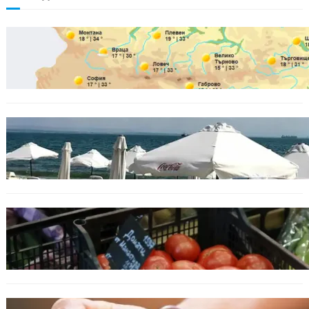
БЪЛГАРИЯ
Горещ старт на седмицата: до 35° и
спокойно море
БЪЛГАРИЯ
Хотелиер: Цените по Черноморието са се
увеличили с до 30%, туристите са по-малко
ИКОНОМИКА
Пазарът се раздвижи: зеленчуци и основни
храни сменят цените си
ОБЩЕСТВО