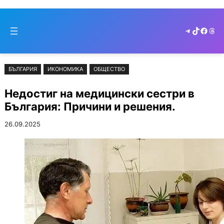
Към
Skip
съдържанието
to
Telegram
TikTok
Faceb
Thr
cont
БЪЛГАРИЯ
ИКОНОМИКА
ОБЩЕСТВО
Недостиг на медицински сестри в
България: Причини и решения.
26.09.2025