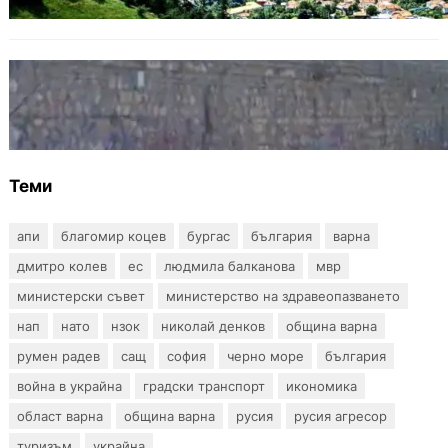
БЪЛГАРИЯ
Ограничават движението по улица
„Вълноломна“ във Варна
Теми
апи
благомир коцев
бургас
българия
варна
дмитро колев
ес
людмила балканова
мвр
министерски съвет
министерство на здравеопазването
нап
нато
нзок
николай денков
община варна
румен радев
сащ
софия
черно море
българия
война в украйна
градски транспорт
икономика
област варна
община варна
русия
русия агресор
туризъм
украйна