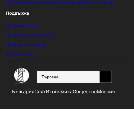
Дрон навлезе в България край границата с Румъния
Поддържа
Поверителност
Политика за „бисквитки“
Правила и условия
Контакт с нас
SEARCH
България
Свят
Икономика
Общество
Мнения