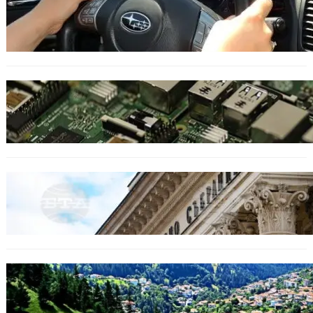
Възможни ограничения за Waze в Европа
след решение на Съда на ЕС.
ИКОНОМИКА
Кои българи се осигуряват на новия таван
от 2300 евро.
БЕЗ КАТЕГОРИЯ
Дрон се взриви край Кардам: България
търси отговори за произхода му.
БЪЛГАРИЯ
Полицията алармира за нова схема с
фалшиви лечители и „вълшебни“ мехлеми