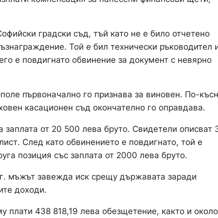
офийски градски съд, тъй като не е било отчетено
възнаграждение. Той е бил технически ръководител 
его е повдигнато обвинение за документ с невярно
поле първоначално го признава за виновен. По-къс
рховен касационен съд окончателно го оправдава.
 заплата от 20 500 лева бруто. Свидетели описват 
ист. След като обвинението е повдигнато, той е
уга позиция със заплата от 2000 лева бруто.
 г. мъжът завежда иск срещу държавата заради
ите доходи.
у плати 438 818,19 лева обезщетение, както и около