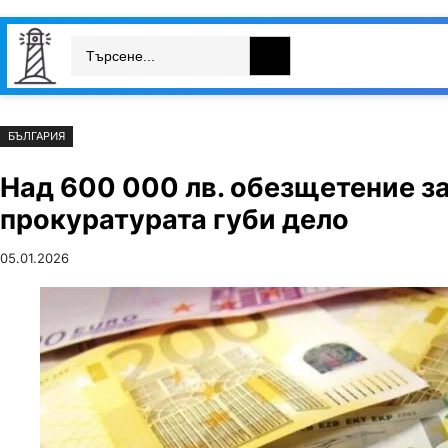
Към
Skip
Search
съдържанието
to
България
Свят
Икономика
cont
БЪЛГАРИЯ
Над 600 000 лв. обезщетение за
прокуратурата губи дело
05.01.2026