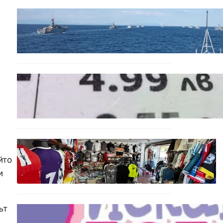
БЪЛГАРИЯ
Нов минен ловец за
българския флот пристига
до края на годината
БЪЛГАРИЯ
Левът изчезва от
етикетите: Търговците
вече ще показват цените
само в евро
БЪЛГАРИЯ
Иззеха фалшиви стоки за
йто
близо 650 000 евро при
и
акция във Варна и „Златни
пясъци“
ът
БЪЛГАРИЯ
Инвитро подкрепата под