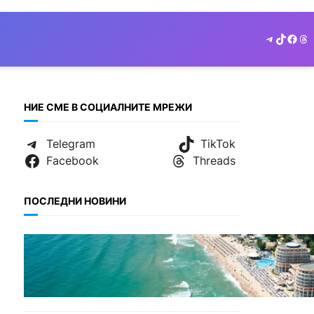
Telegram
TikTok
Face
Th
НИЕ СМЕ В СОЦИАЛНИТЕ МРЕЖИ
Telegram
TikTok
Facebook
Threads
ПОСЛЕДНИ НОВИНИ
ИКОНОМИКА
Интерактивна карта
показва всички водни бази
по Черноморието