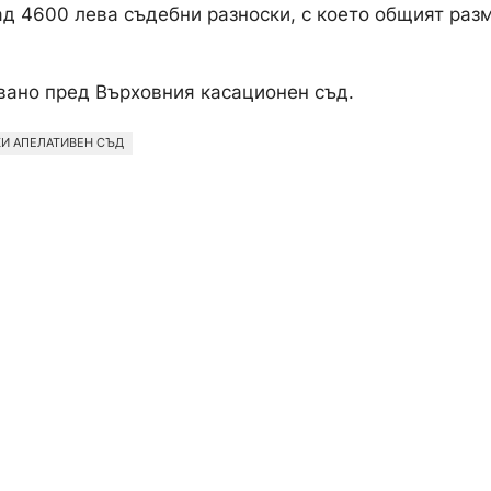
ад 4600 лева съдебни разноски, с което общият раз
вано пред Върховния касационен съд.
И АПЕЛАТИВЕН СЪД