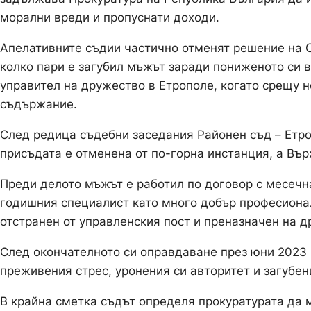
морални вреди и пропуснати доходи.
Апелативните съдии частично отменят решение на С
колко пари е загубил мъжът заради пониженото си 
управител на дружество в Етрополе, когато срещу н
съдържание.
След редица съдебни заседания Районен съд – Етро
присъдата е отменена от по-горна инстанция, а Въ
Преди делото мъжът е работил по договор с месечна
годишния специалист като много добър професионал
отстранен от управленския пост и преназначен на др
След окончателното си оправдаване през юни 2023
преживения стрес, уронения си авторитет и загубен
В крайна сметка съдът определя прокуратурата да м