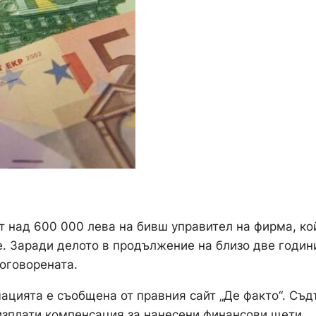
 над 600 000 лева на бивш управител на фирма, ко
. Заради делото в продължение на близо две годин
договорената.
ацията е съобщена от правния сайт „Де факто“. Съд
изплати компенсация за нанесени финансови щети,