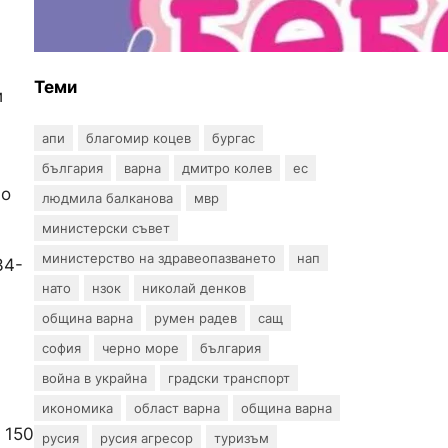
въпрос? „Искам бебе“ се
обяви срещу
прехвърлянето на Центъра
към НЗОК
Теми
и
апи
благомир коцев
бургас
българия
варна
дмитро колев
ес
но
людмила балканова
мвр
министерски съвет
министерство на здравеопазването
нап
34-
нато
нзок
николай денков
община варна
румен радев
сащ
софия
черно море
българия
война в украйна
градски транспорт
икономика
област варна
община варна
 150
русия
русия агресор
туризъм