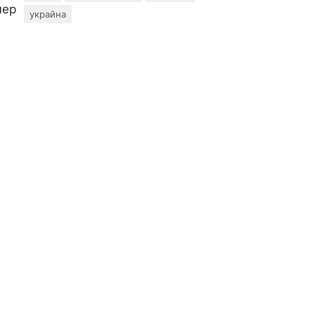
мер
украйна