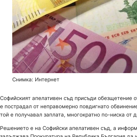
Снимка: Интернет
Софийският апелативен съд присъди обезщетение от
е пострадал от неправомерно повдигнато обвинение
той е получавал заплата, многократно по-ниска от 
Решението е на Софийски апелативен съд, а информ
задължава Прокуратура на Република България да 