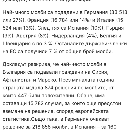
Най-много молби са подадени в Германия (33 513
или 27%), Франция (16 784 или 14%) и Италия (15
524 или 13%). След тях са Испания (10%), Гърция
(9%), Австрия (8%), Нидерландия (4%), Белгия и
Швейцария с по 3 %. Останалите държави-членки
на ЕС са получили 7 % от общия брой молби.
Докладът разкрива, че най-често молби в
България са подавали граждани на Сирия,
Афганистан и Мароко. През миналата година
страната издала 874 решения по молбите, от
които 447 били положителни. Обаче, има
оставащи 15 782 случая, за които още предстои
вземане на решение, според европейската
статистика.Също така, в Германия очакват
решение за 218 856 молби, в Испания – за 160