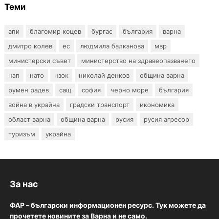
Теми
апи
благомир коцев
бургас
българия
варна
дмитро колев
ес
людмила балканова
мвр
министерски съвет
министерство на здравеопазването
нап
нато
нзок
николай денков
община варна
румен радев
сащ
софия
черно море
българия
война в украйна
градски транспорт
икономика
област варна
община варна
русия
русия агресор
туризъм
украйна
За нас
ФАР – български информационен ресурс. Тук можете да
прочетете новините за Варна и не само.