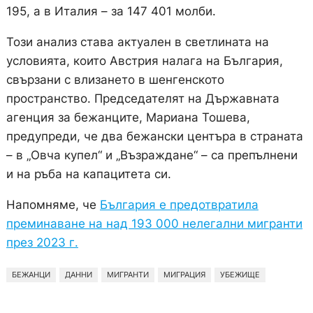
195, а в Италия – за 147 401 молби.
Този анализ става актуален в светлината на
условията, които Австрия налага на България,
свързани с влизането в шенгенското
пространство. Председателят на Държавната
агенция за бежанците, Мариана Тошева,
предупреди, че два бежански центъра в страната
– в „Овча купел“ и „Възраждане“ – са препълнени
и на ръба на капацитета си.
Напомняме, че
България е предотвратила
преминаване на над 193 000 нелегални мигранти
през 2023 г.
БЕЖАНЦИ
ДАННИ
МИГРАНТИ
МИГРАЦИЯ
УБЕЖИЩЕ