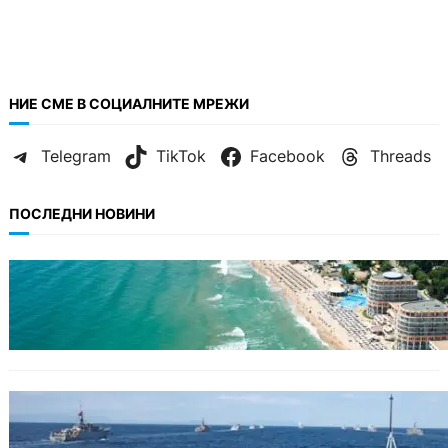
НИЕ СМЕ В СОЦИАЛНИТЕ МРЕЖИ
Telegram
TikTok
Facebook
Threads
ПОСЛЕДНИ НОВИНИ
ИКОНОМИКА
Интерактивна карта показва всички водни
бази по Черноморието
БЪЛГАРИЯ
Нов минен ловец за българския флот
пристига до края на годината