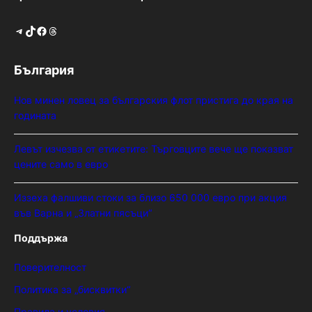
Telegram
TikTok
Facebook
Threads
България
Нов минен ловец за българския флот пристига до края на
годината
Левът изчезва от етикетите: Търговците вече ще показват
цените само в евро
Иззеха фалшиви стоки за близо 650 000 евро при акция
във Варна и „Златни пясъци“
Поддържа
Поверителност
Политика за „бисквитки“
Правила и условия