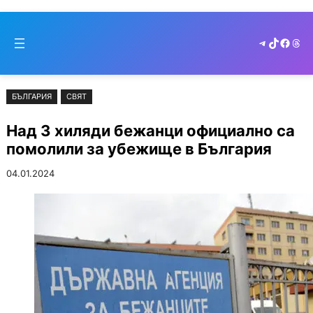
Към
Skip
съдържанието
to
Telegram
TikTok
Faceb
Thr
cont
БЪЛГАРИЯ
СВЯТ
Над 3 хиляди бежанци официално са
помолили за убежище в България
04.01.2024