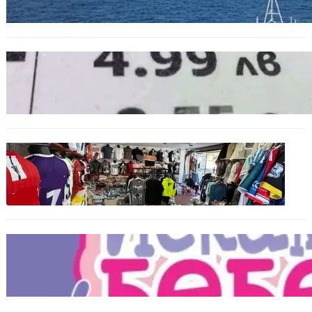
БЪЛГАРИЯ
Левът изчезва от етикетите: Търговците
вече ще показват цените само в евро
БЪЛГАРИЯ
Иззеха фалшиви стоки за близо 650 000
евро при акция във Варна и „Златни
пясъци“
БЪЛГАРИЯ
Инвитро подкрепата под въпрос? „Искам
бебе“ се обяви срещу прехвърлянето на
Центъра към НЗОК