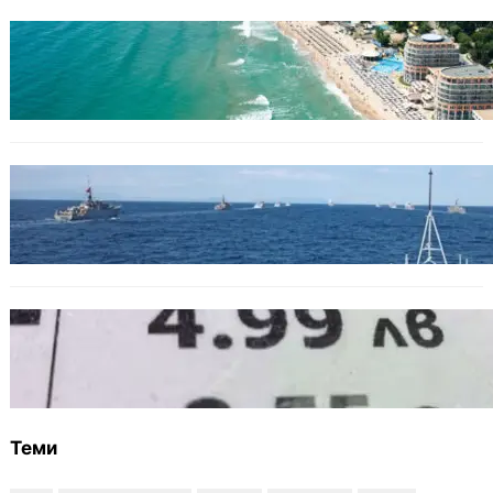
ИКОНОМИКА
Интерактивна карта показва всички водни
бази по Черноморието
БЪЛГАРИЯ
Нов минен ловец за българския флот
пристига до края на годината
БЪЛГАРИЯ
Левът изчезва от етикетите: Търговците
вече ще показват цените само в евро
Теми