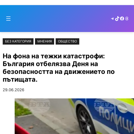
Към
Skip
съдържанието
to
Telegram
TikTok
Faceb
Thr
cont
БЕЗ КАТЕГОРИЯ
МНЕНИЯ
ОБЩЕСТВО
На фона на тежки катастрофи:
България отбелязва Деня на
безопасността на движението по
пътищата.
29.06.2026