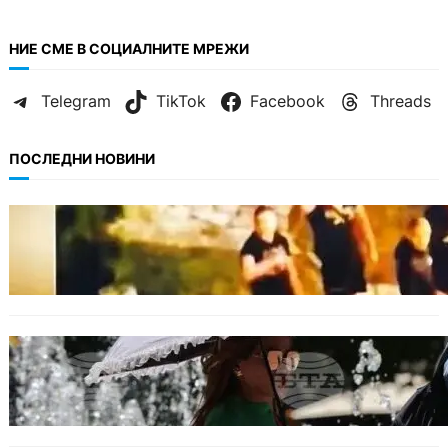
НИЕ СМЕ В СОЦИАЛНИТЕ МРЕЖИ
Telegram
TikTok
Facebook
Threads
ПОСЛЕДНИ НОВИНИ
МНЕНИЯ
Скандалът в Банско: Имало ли е
провокация от италианските младежи
преди нацистките нападки?
БЕЗ КАТЕГОРИЯ
Жега до 37°: НИМХ обяви оранжев и жълт
код за опасно време.