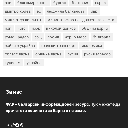
апи
благомир коцев
бургас
българия
варна
дмитро колев
ес
людмила балканова
мвр
министерски съвет
министерство на здравеопазването
нап
нато
нзок
николай денков
община варна
румен радев
сащ
софия
черно море
българия
война в украйна
градски транспорт
икономика
област варна
община варна
русия
русия агресор
туризъм
украйна
За нас
ФАР – български информационен ресурс. Тук можете да
прочетете новините за Варна и не само.
Telegram
TikTok
Facebook
Threads