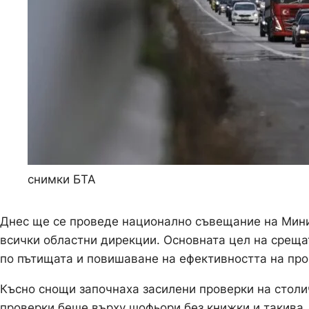
снимки БТА
Днес ще се проведе национално съвещание на Мини
всички областни дирекции. Основната цел на среща
по пътищата и повишаване на ефективността на про
Късно снощи започнаха засилени проверки на столи
проверки беше върху шофьори без книжки и такива, 