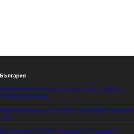
България
БАБХ регистрира огнище на африканска чума по свинете в
стопанство край Варна
Наркобарон с мрежа от 14 нелегални лаборатории е задържан
у нас
Нов минен ловец за българския флот пристига до края на