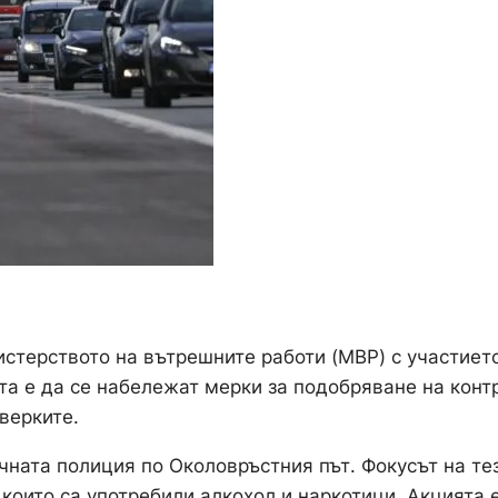
стерството на вътрешните работи (МВР) с участиет
та е да се набележат мерки за подобряване на конт
верките.
чната полиция по Околовръстния път. Фокусът на те
които са употребили алкохол и наркотици. Акцията 