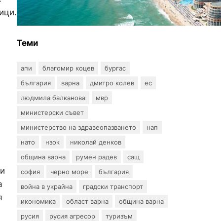
показва всички водни бази
ици.
по Черноморието
Теми
апи
благомир коцев
бургас
българия
варна
дмитро колев
ес
людмила балканова
мвр
министерски съвет
министерство на здравеопазването
нап
нато
нзок
николай денков
община варна
румен радев
сащ
ди
софия
черно море
българия
а
война в украйна
градски транспорт
я
икономика
област варна
община варна
русия
русия агресор
туризъм