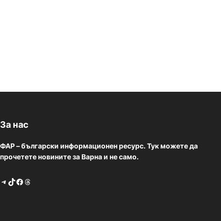
За нас
ФАР – български информационен ресурс. Тук можете да
прочетете новините за Варна и не само.
Telegram
TikTok
Facebook
Threads