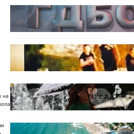
БЪЛГАРИЯ
Наркобарон с мрежа от 14
нелегални лаборатории е
задържан у нас
ОБЩЕСТВО
Скандалът в Банско: Имало
ли е провокация от
италианските младежи
преди нацистките
нападки?
БЕЗ КАТЕГОРИЯ
Жега до 37°: НИМХ обяви
о на
оранжев и жълт код за
рола
опасно време
зи
ИКОНОМИКА
е
Интерактивна карта