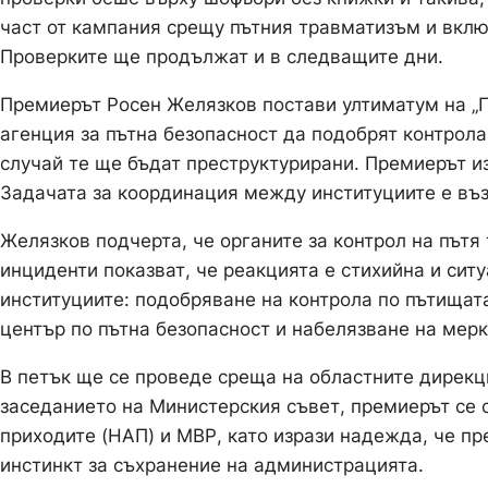
част от кампания срещу пътния травматизъм и вклю
Проверките ще продължат и в следващите дни.
Премиерът Росен Желязков постави ултиматум на „
агенция за пътна безопасност да подобрят контрола
случай те ще бъдат преструктурирани. Премиерът из
Задачата за координация между институциите е въ
Желязков подчерта, че органите за контрол на пътя
инциденти показват, че реакцията е стихийна и сит
институциите: подобряване на контрола по пътищат
център по пътна безопасност и набелязване на мерк
В петък ще се проведе среща на областните дирекц
заседанието на Министерския съвет, премиерът се 
приходите (НАП) и МВР, като изрази надежда, че 
инстинкт за съхранение на администрацията.