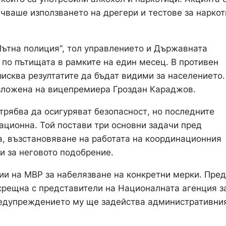
чваше използването на дрегери и тестове за наркот
Пътна полиция“, тол управлението и Държавната
 по пътищата в рамките на един месец. В противен
исква резултатите да бъдат видими за населението.
зложена на вицепремиера Гроздан Караджов.
 трябва да осигуряват безопасност, но последните
уационна. Той постави три основни задачи пред
а, възстановяване на работата на координационния
и за неговото подобрение.
ии на МВР за набелязване на конкретни мерки. Пре
срещна с представители на Националната агенция з
предупреждението му ще задейства административни