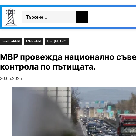
Към
Skip
Search
съдържанието
to
България
Свят
Икономика
cont
БЪЛГАРИЯ
МНЕНИЯ
ОБЩЕСТВО
МВР провежда национално съве
контрола по пътищата.
30.05.2025