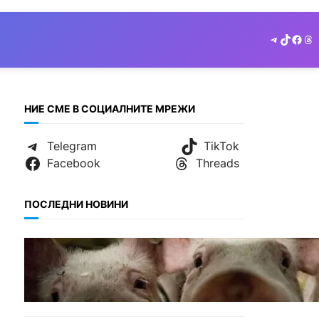
Telegram
TikTok
Face
Th
НИЕ СМЕ В СОЦИАЛНИТЕ МРЕЖИ
Telegram
TikTok
Facebook
Threads
ПОСЛЕДНИ НОВИНИ
БЪЛГАРИЯ
БАБХ регистрира огнище
на африканска чума по
свинете в стопанство край
Варна