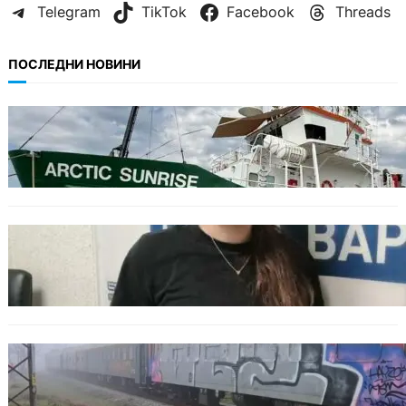
Telegram
TikTok
Facebook
Threads
ПОСЛЕДНИ НОВИНИ
БЪЛГАРИЯ
Корабът на „Грийнпийс“ пристигна във
Варна с кампания за опазване на Черно
море
ОБЩЕСТВО
Варненска ученичка създаде интерактивна
карта за сигнали за проблеми с боклука
ОБЩЕСТВО
Бързият влак София – Варна блъсна и уби
жена край гара Бутово