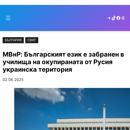
Към
Skip
съдържанието
to
Telegram
TikTok
Faceb
Thr
cont
БЪЛГАРИЯ
СВЯТ
МВнР: Българският език е забранен в
училища на окупираната от Русия
украинска територия
02.06.2025