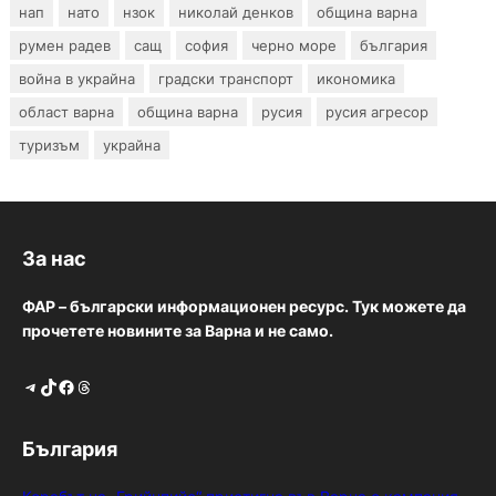
нап
нато
нзок
николай денков
община варна
румен радев
сащ
софия
черно море
българия
война в украйна
градски транспорт
икономика
област варна
община варна
русия
русия агресор
туризъм
украйна
За нас
ФАР – български информационен ресурс. Тук можете да
прочетете новините за Варна и не само.
Telegram
TikTok
Facebook
Threads
България