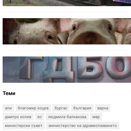
БЪЛГАРИЯ
БАБХ регистрира огнище на африканска
чума по свинете в стопанство край Варна
БЪЛГАРИЯ
Наркобарон с мрежа от 14 нелегални
лаборатории е задържан у нас
Теми
апи
благомир коцев
бургас
българия
варна
дмитро колев
ес
людмила балканова
мвр
министерски съвет
министерство на здравеопазването