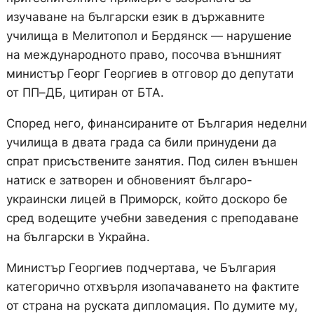
изучаване на български език в държавните
училища в Мелитопол и Бердянск — нарушение
на международното право, посочва външният
министър Георг Георгиев в отговор до депутати
от ПП–ДБ, цитиран от БТА.
Според него, финансираните от България неделни
училища в двата града са били принудени да
спрат присъствените занятия. Под силен външен
натиск е затворен и обновеният българо-
украински лицей в Приморск, който доскоро бе
сред водещите учебни заведения с преподаване
на български в Украйна.
Министър Георгиев подчертава, че България
категорично отхвърля изопачаването на фактите
от страна на руската дипломация. По думите му,