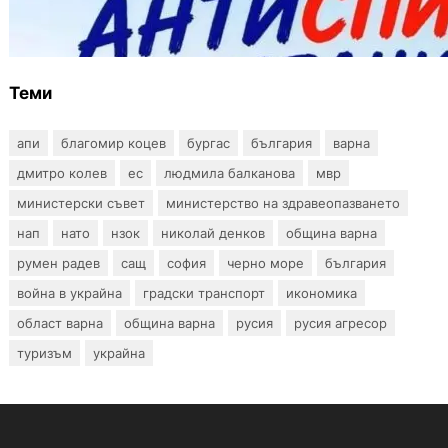
Варна предлага безплатни и анонимни
тестове за ХИВ и други инфекции през
август
Теми
апи
благомир коцев
бургас
българия
варна
дмитро колев
ес
людмила балканова
мвр
министерски съвет
министерство на здравеопазването
нап
нато
нзок
николай денков
община варна
румен радев
сащ
софия
черно море
българия
война в украйна
градски транспорт
икономика
област варна
община варна
русия
русия агресор
туризъм
украйна