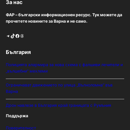
За нас
ФАР – български информационен ресурс. Тук можете да
прочетете новините за Варна и не само.
Telegram
TikTok
Facebook
Threads
България
Полицията алармира за нова схема с фалшиви лечители и
„вълшебни“ мехлеми
Ограничават движението по улица „Вълноломна“ във
Варна
Дрон навлезе в България край границата с Румъния
Поддържа
Поверителност