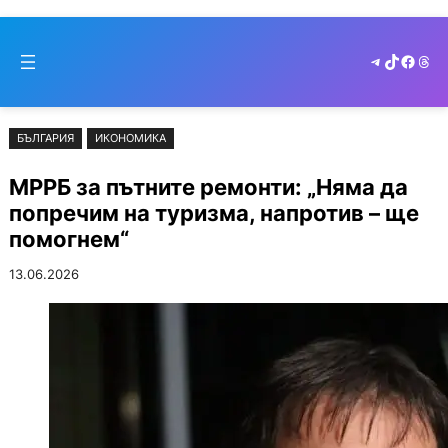
Към
Skip
съдържанието
to
Telegram
TikTok
Faceb
Thr
cont
БЪЛГАРИЯ
ИКОНОМИКА
МРРБ за пътните ремонти: „Няма да
попречим на туризма, напротив – ще
помогнем“
13.06.2026