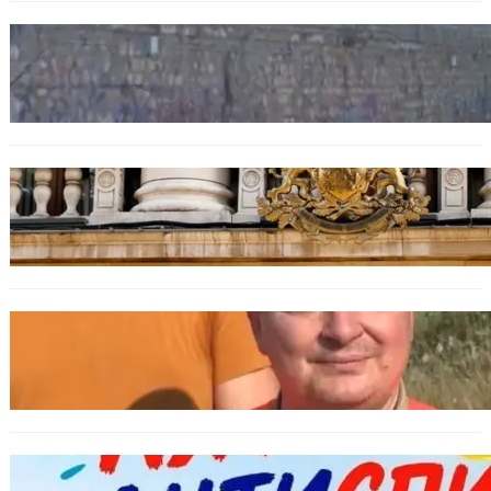
БЪЛГАРИЯ
Ограничават движението по улица
„Вълноломна“ във Варна
БЪЛГАРИЯ
Дрон навлезе в България край границата с
Румъния
БЪЛГАРИЯ
МЗХ: Ловните билети ще могат да се
издават онлайн
БЪЛГАРИЯ