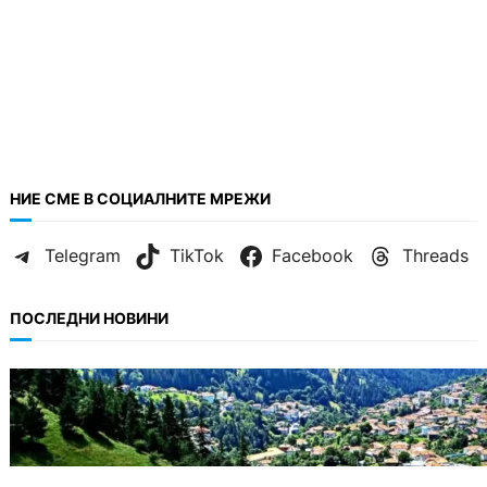
НИЕ СМЕ В СОЦИАЛНИТЕ МРЕЖИ
Telegram
TikTok
Facebook
Threads
ПОСЛЕДНИ НОВИНИ
БЪЛГАРИЯ
Полицията алармира за нова схема с
фалшиви лечители и „вълшебни“ мехлеми