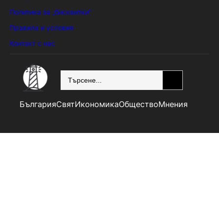
Политика за „бисквитки“
Правила и условия
Контакт с нас
SEARCH
България
Свят
Икономика
Общество
Мнения