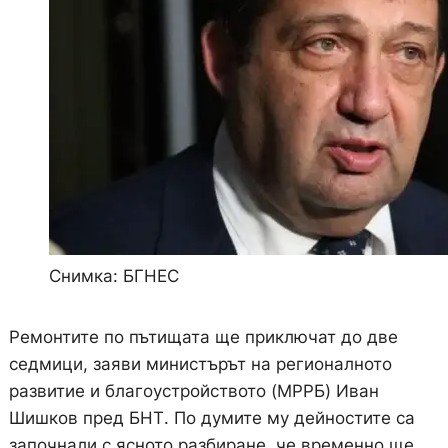
Снимка: БГНЕС
Ремонтите по пътищата ще приключат до две
седмици, заяви министърът на регионалното
развитие и благоустройството (МРРБ) Иван
Шишков пред БНТ. По думите му дейностите са
започнали с ясното разбиране, че временно ще