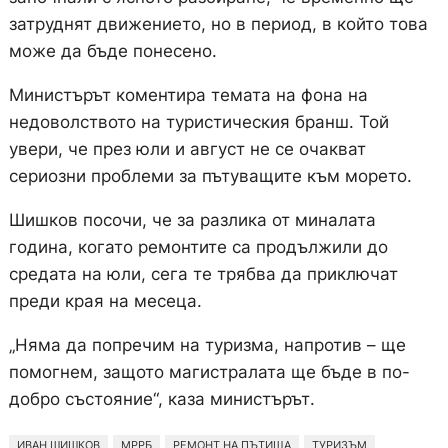
затруднят движението, но в период, в който това
може да бъде понесено.
Министърът коментира темата на фона на
недоволството на туристическия бранш. Той
увери, че през юли и август не се очакват
сериозни проблеми за пътуващите към морето.
Шишков посочи, че за разлика от миналата
година, когато ремонтите са продължили до
средата на юли, сега те трябва да приключат
преди края на месеца.
„Няма да попречим на туризма, напротив – ще
помогнем, защото магистралата ще бъде в по-
добро състояние“, каза министърът.
ИВАН ШИШКОВ
МРРБ
РЕМОНТ НА ПЪТИЩА
ТУРИЗЪМ