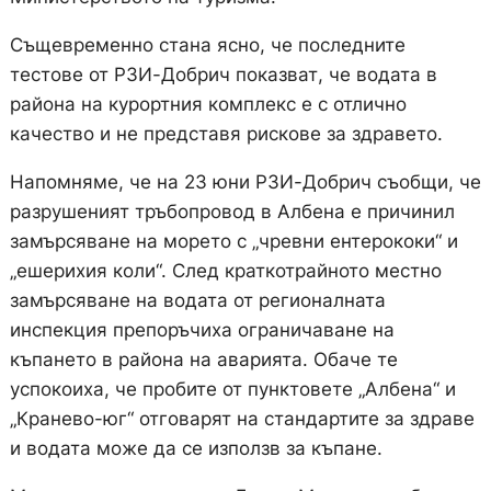
Същевременно стана ясно, че последните
тестове от РЗИ-Добрич показват, че водата в
района на курортния комплекс е с отлично
качество и не представя рискове за здравето.
Напомняме, че на 23 юни РЗИ-Добрич съобщи, че
разрушеният тръбопровод в Албена е причинил
замърсяване на морето с „чревни ентерококи“ и
„ешерихия коли“. След краткотрайното местно
замърсяване на водата от регионалната
инспекция препоръчиха ограничаване на
къпането в района на аварията. Обаче те
успокоиха, че пробите от пунктовете „Албена“ и
„Кранево-юг“ отговарят на стандартите за здраве
и водата може да се използв за къпане.