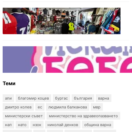
БЪЛГАРИЯ
Иззеха фалшиви стоки за близо 650 000
евро при акция във Варна и „Златни
пясъци“
БЪЛГАРИЯ
Инвитро подкрепата под въпрос? „Искам
бебе“ се обяви срещу прехвърлянето на
Центъра към НЗОК
Теми
апи
благомир коцев
бургас
българия
варна
дмитро колев
ес
людмила балканова
мвр
министерски съвет
министерство на здравеопазването
нап
нато
нзок
николай денков
община варна