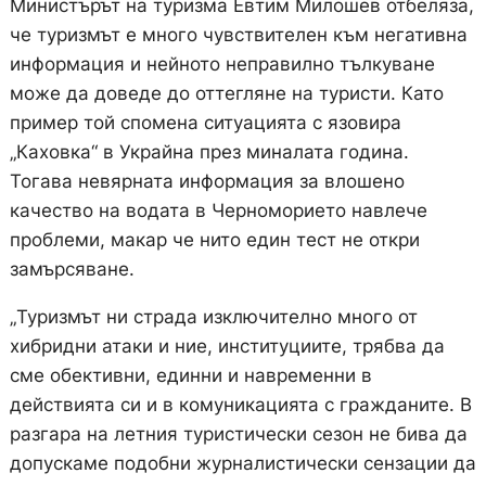
Министърът на туризма Евтим Милошев отбеляза,
че туризмът е много чувствителен към негативна
информация и нейното неправилно тълкуване
може да доведе до оттегляне на туристи. Като
пример той спомена ситуацията с язовира
„Каховка“ в Украйна през миналата година.
Тогава невярната информация за влошено
качество на водата в Черноморието навлече
проблеми, макар че нито един тест не откри
замърсяване.
„Туризмът ни страда изключително много от
хибридни атаки и ние, институциите, трябва да
сме обективни, единни и навременни в
действията си и в комуникацията с гражданите. В
разгара на летния туристически сезон не бива да
допускаме подобни журналистически сензации да