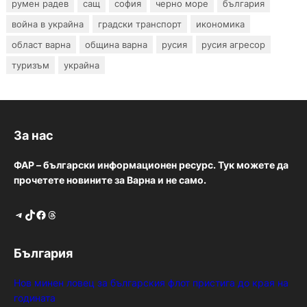
румен радев
сащ
софия
черно море
българия
война в украйна
градски транспорт
икономика
област варна
община варна
русия
русия агресор
туризъм
украйна
За нас
ФАР – български информационен ресурс. Тук можете да
прочетете новините за Варна и не само.
Telegram
TikTok
Facebook
Threads
България
Нов минен ловец за българския флот пристига до края на
годината