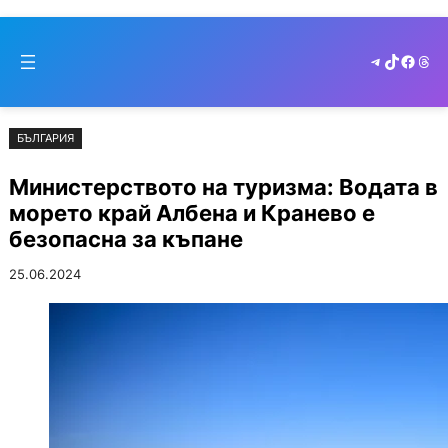
Към
Skip
съдържанието
to
Telegram
TikTok
Faceb
Thr
cont
БЪЛГАРИЯ
Министерството на туризма: Водата в
морето край Албена и Кранево е
безопасна за къпане
25.06.2024