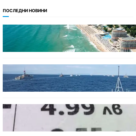
ПОСЛЕДНИ НОВИНИ
ИКОНОМИКА
Интерактивна карта показва всички водни
бази по Черноморието
БЪЛГАРИЯ
Нов минен ловец за българския флот
пристига до края на годината
БЪЛГАРИЯ
Левът изчезва от етикетите: Търговците
вече ще показват цените само в евро