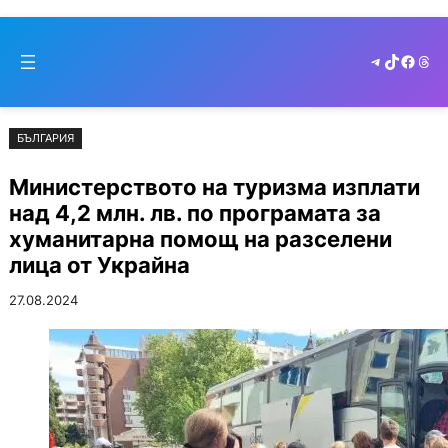
Към
Skip
съдържанието
to
Telegram
TikTok
Faceb
Thr
cont
БЪЛГАРИЯ
Министерството на туризма изплати
над 4,2 млн. лв. по програмата за
хуманитарна помощ на разселени
лица от Украйна
27.08.2024