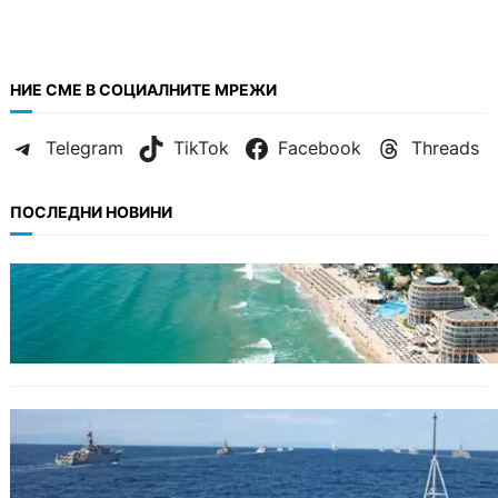
НИЕ СМЕ В СОЦИАЛНИТЕ МРЕЖИ
Telegram
TikTok
Facebook
Threads
ПОСЛЕДНИ НОВИНИ
ИКОНОМИКА
Интерактивна карта показва всички водни
бази по Черноморието
БЪЛГАРИЯ
Нов минен ловец за българския флот
пристига до края на годината