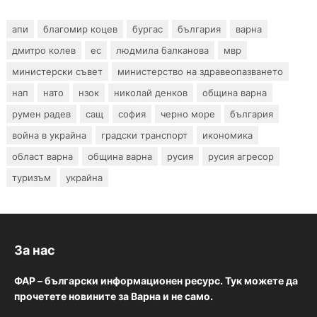
апи
благомир коцев
бургас
българия
варна
дмитро колев
ес
людмила балканова
мвр
министерски съвет
министерство на здравеопазването
нап
нато
нзок
николай денков
община варна
румен радев
сащ
софия
черно море
българия
война в украйна
градски транспорт
икономика
област варна
община варна
русия
русия агресор
туризъм
украйна
За нас
ФАР – български информационен ресурс. Тук можете да
прочетете новините за Варна и не само.