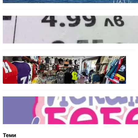
БЪЛГАРИЯ
Левът изчезва от етикетите: Търговците
вече ще показват цените само в евро
БЪЛГАРИЯ
Иззеха фалшиви стоки за близо 650 000
евро при акция във Варна и „Златни
пясъци“
БЪЛГАРИЯ
Инвитро подкрепата под въпрос? „Искам
бебе“ се обяви срещу прехвърлянето на
Центъра към НЗОК
Теми