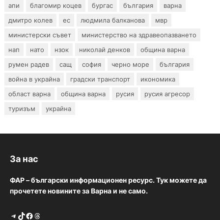
апи
благомир коцев
бургас
българия
варна
дмитро колев
ес
людмила балканова
мвр
министерски съвет
министерство на здравеопазването
нап
нато
нзок
николай денков
община варна
румен радев
сащ
софия
черно море
българия
война в украйна
градски транспорт
икономика
област варна
община варна
русия
русия агресор
туризъм
украйна
За нас
ФАР – български информационен ресурс. Тук можете да
прочетете новините за Варна и не само.
Telegram
TikTok
Facebook
Threads