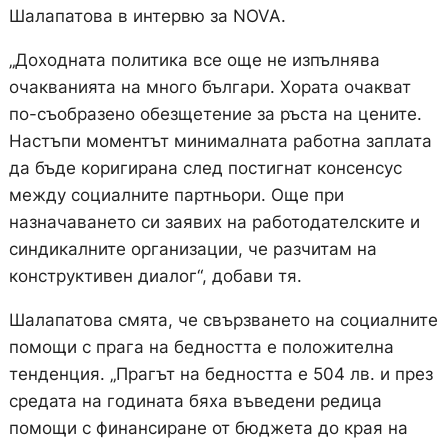
Шалапатова в интервю за NOVA.
„Доходната политика все още не изпълнява
очакванията на много българи. Хората очакват
по-съобразено обезщетение за ръста на цените.
Настъпи моментът минималната работна заплата
да бъде коригирана след постигнат консенсус
между социалните партньори. Още при
назначаването си заявих на работодателските и
синдикалните организации, че разчитам на
конструктивен диалог“, добави тя.
Шалапатова смята, че свързването на социалните
помощи с прага на бедността е положителна
тенденция. „Прагът на бедността е 504 лв. и през
средата на годината бяха въведени редица
помощи с финансиране от бюджета до края на