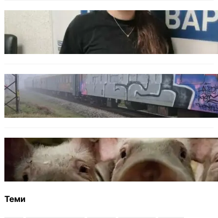
ОБЩЕСТВО
Варненска ученичка създаде интерактивна
карта за сигнали за проблеми с боклука
ОБЩЕСТВО
Бързият влак София – Варна блъсна и уби
жена край гара Бутово
БЪЛГАРИЯ
БАБХ регистрира огнище на африканска
чума по свинете в стопанство край Варна
Теми