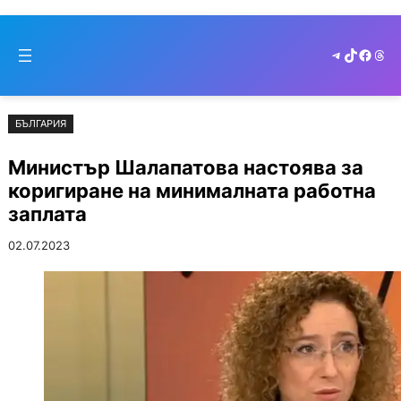
Към
Skip
съдържанието
to
Telegram
TikTok
Faceb
Thr
cont
БЪЛГАРИЯ
Министър Шалапатова настоява за
коригиране на минималната работна
заплата
02.07.2023