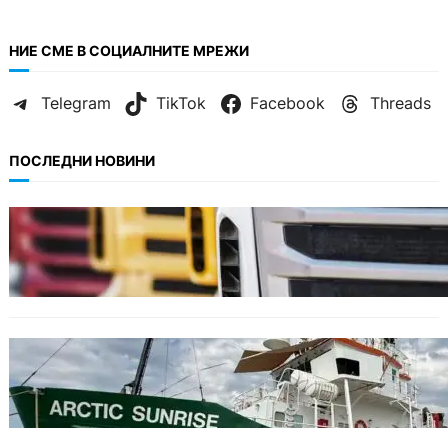
НИЕ СМЕ В СОЦИАЛНИТЕ МРЕЖИ
Telegram
TikTok
Facebook
Threads
ПОСЛЕДНИ НОВИНИ
БЪЛГАРИЯ
Нови ограничения за камионите над 12
тона по ключови пътища през август
БЪЛГАРИЯ
Корабът на „Грийнпийс“ пристигна във
Варна с кампания за опазване на Черно
море