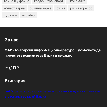
война в украйна
градски транспорт
икономика
област варна
община варна
русия
русия агресор
туризъм
украйна
За нас
ФАР – български информационен ресурс. Тук можете да
прочетете новините за Варна и не само.
Telegram
TikTok
Facebook
Threads
България
БАБХ регистрира огнище на африканска чума по свинете
в стопанство край Варна