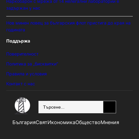
Наркобарон с мрежа от 14 нелегални лаборатории е
задържан у нас
Нов минен ловец за българския флот пристига до края на
годината
Поддържа
Поверителност
Политика за „бисквитки“
Правила и условия
Контакт с нас
SEARCH
България
Свят
Икономика
Общество
Мнения