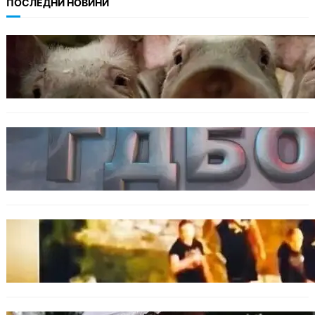
ПОСЛЕДНИ НОВИНИ
БЪЛГАРИЯ
БАБХ регистрира огнище на африканска
чума по свинете в стопанство край Варна
БЪЛГАРИЯ
Наркобарон с мрежа от 14 нелегални
лаборатории е задържан у нас
ОБЩЕСТВО
Скандалът в Банско: Имало ли е
провокация от италианските младежи
преди нацистките нападки?