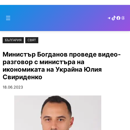
Към
Skip
съдържанието
to
Telegram
TikTok
Faceb
Thr
cont
БЪЛГАРИЯ
СВЯТ
Министър Богданов проведе видео-
разговор с министъра на
икономиката на Украйна Юлия
Свириденко
18.06.2023