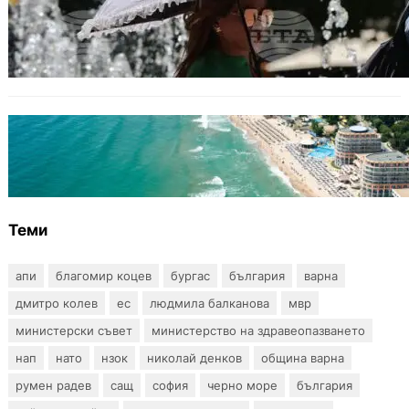
БЕЗ КАТЕГОРИЯ
Жега до 37°: НИМХ обяви оранжев и жълт
код за опасно време
ИКОНОМИКА
Интерактивна карта показва всички водни
бази по Черноморието
Теми
апи
благомир коцев
бургас
българия
варна
дмитро колев
ес
людмила балканова
мвр
министерски съвет
министерство на здравеопазването
нап
нато
нзок
николай денков
община варна
румен радев
сащ
софия
черно море
българия