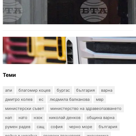
Варна отбелязва 147 години от създаването
на Военноморските сили
БЪЛГАРИЯ
Нови ограничения за камионите над 12
тона по ключови пътища през август
Теми
апи
благомир коцев
бургас
българия
варна
дмитро колев
ес
людмила балканова
мвр
министерски съвет
министерство на здравеопазването
нап
нато
нзок
николай денков
община варна
румен радев
сащ
софия
черно море
българия
война в украйна
градски транспорт
икономика