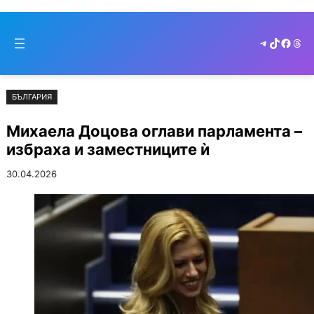
Към
Skip
съдържанието
to
Telegram
TikTok
Faceb
Thr
cont
БЪЛГАРИЯ
Михаела Доцова оглави парламента –
избраха и заместниците ѝ
30.04.2026