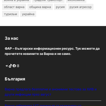
област варна
община варна
русия
русия агресор
туризъм
украйна
За нас
ФАР – български информационен ресурс. Тук можете да
прочетете новините за Варна и не само.
Telegram
TikTok
Facebook
Threads
България
Варна предлага безплатни и анонимни тестове за ХИВ и
други инфекции през август
Варна отбелязва 147 години от създаването на