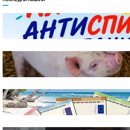
БЪЛГАРИЯ
Варна предлага безплатни и анонимни
тестове за ХИВ и други инфекции през
август
ОБЩЕСТВО
Тревога във Варненско: Африканска чума
по свинете е открита край Гроздьово
ИКОНОМИКА
Край на цените в две валути: От 9 август
етикетите ще са само в евро.
БЪЛГАРИЯ