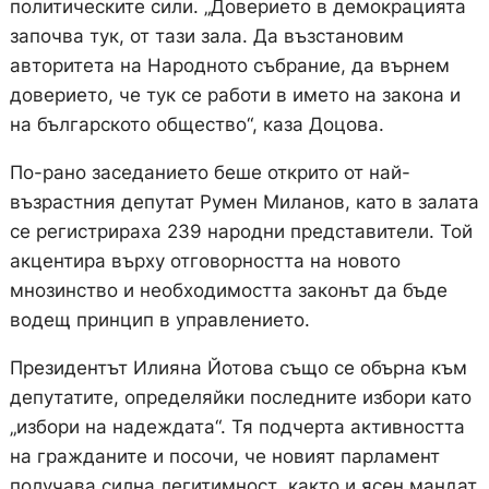
политическите сили. „Доверието в демокрацията
започва тук, от тази зала. Да възстановим
авторитета на Народното събрание, да върнем
доверието, че тук се работи в името на закона и
на българското общество“, каза Доцова.
По-рано заседанието беше открито от най-
възрастния депутат Румен Миланов, като в залата
се регистрираха 239 народни представители. Той
акцентира върху отговорността на новото
мнозинство и необходимостта законът да бъде
водещ принцип в управлението.
Президентът Илияна Йотова също се обърна към
депутатите, определяйки последните избори като
„избори на надеждата“. Тя подчерта активността
на гражданите и посочи, че новият парламент
получава силна легитимност, както и ясен мандат