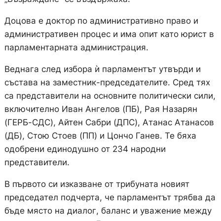
Доцова е доктор по административно право и
административен процес и има опит като юрист в
парламентарната администрация.
Веднага след избора ѝ парламентът утвърди и
състава на заместник-председателите. Сред тях
са представители на основните политически сили,
включително Иван Ангелов (ПБ), Рая Назарян
(ГЕРБ-СДС), Айтен Сабри (ДПС), Атанас Атанасов
(ДБ), Стою Стоев (ПП) и Цончо Ганев. Те бяха
одобрени единодушно от 234 народни
представители.
В първото си изказване от трибуната новият
председател подчерта, че парламентът трябва да
бъде място на диалог, баланс и уважение между