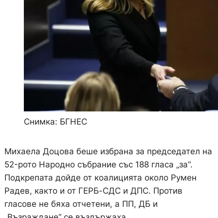
Снимка: БГНЕС
Михаела Доцова беше избрана за председател на
52-рото Народно събрание със 188 гласа „за“.
Подкрепата дойде от коалицията около Румен
Радев, както и от ГЕРБ-СДС и ДПС. Против
гласове не бяха отчетени, а ПП, ДБ и
„Възраждане“ се въздържаха.