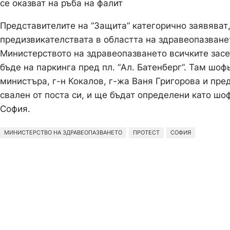
се оказват на ръба на фалит
Представителите на “Защита” категорично заявяват,
предизвикателствата в областта на здравеопазването
Министерството на здравеопазването всичките засег
бъде на паркинга пред пл. “Ал. Батенберг”. Там шо
министъра, г-н Кокалов, г-жа Ваня Григорова и пре
свален от поста си, и ще бъдат определени като ш
София.
МИНИСТЕРСТВО НА ЗДРАВЕОПАЗВАНЕТО
ПРОТЕСТ
СОФИЯ