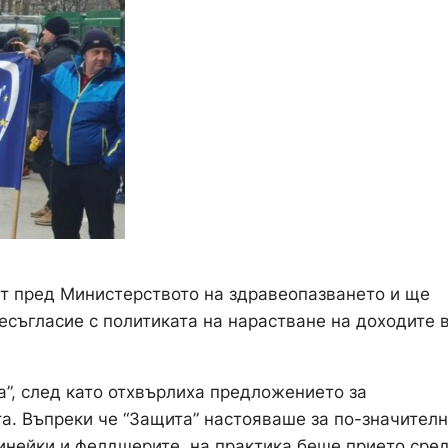
т пред Министерството на здравеопазването и ще
есъгласие с политиката на нарастване на доходите 
а”, след като отхвърлиха предложението за
а. Въпреки че “Защита” настояваше за по-значител
инейки и фелдшерите, на практика беше прието сре