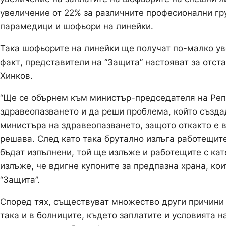
увеличение от 22% за различните професионални гр
парамедици и шофьори на линейки.
Така шофьорите на линейки ще получат по-малко ув
факт, представители на “Защита” настояват за отст
Хинков.
“Ще се обърнем към министър-председателя на Реп
здравеопазването и да реши проблема, който създа
министъра на здравеопазването, защото откакто е в
решава. След като така брутално излъга работещите
бъдат изпълнени, той ще излъже и работещите с кат
излъже, че вдигне купоните за предпазна храна, коит
“Защита”.
Според тях, съществуват множество други причини
така и в болниците, където заплатите и условията н