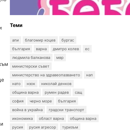
въпрос? „Искам бебе“ се
обяви срещу
прехвърлянето на Центъра
към НЗОК
Теми
и
апи
благомир коцев
бургас
българия
варна
дмитро колев
ес
людмила балканова
мвр
 към
министерски съвет
министерство на здравеопазването
нап
ще
нато
нзок
николай денков
община варна
румен радев
сащ
софия
черно море
българия
война в украйна
градски транспорт
икономика
област варна
община варна
ци
русия
русия агресор
туризъм