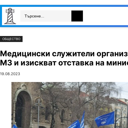
Към
Skip
Search
съдържанието
to
България
Свят
Икономика
cont
ОБЩЕСТВО
Медицински служители организи
МЗ и изискват отставка на мин
19.08.2023