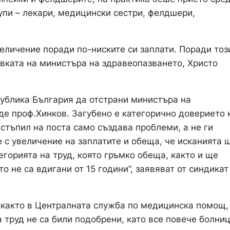
упи – лекари, медицински сестри, фелдшери,
еличение поради по-ниските си заплати. Поради тоз
авката на министъра на здравеопазването, Христо
ублика България да отстрани министъра на
де проф.Хинков. Загубено е категорично доверието
стъпил на поста само създава проблеми, а не ги
 с увеличение на заплатите и обеща, че исканията 
егорията на труд, която гръмко обеща, както и ще
о не са вдигани от 15 години”, заявяват от синдикат
 както в Централната служба по медицинска помощ,
а труд не са били подобрени, като все повече болни