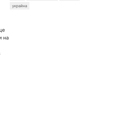
украйна
ще
и на
в