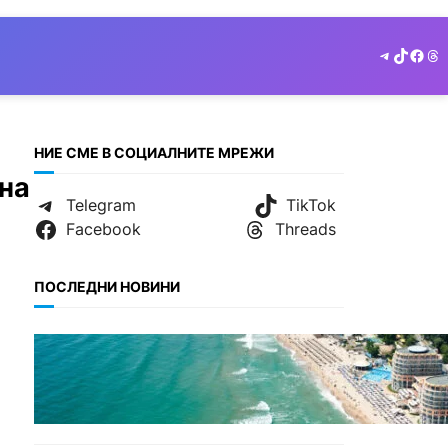
Telegram
TikTok
Face
Th
НИЕ СМЕ В СОЦИАЛНИТЕ МРЕЖИ
на
Telegram
TikTok
Facebook
Threads
ПОСЛЕДНИ НОВИНИ
ИКОНОМИКА
Интерактивна карта
показва всички водни бази
по Черноморието