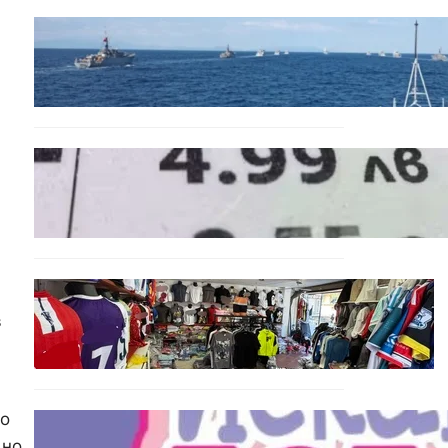
БЪЛГАРИЯ
Нов минен ловец за
българския флот пристига
до края на годината
БЪЛГАРИЯ
Левът изчезва от
етикетите: Търговците
вече ще показват цените
само в евро
БЪЛГАРИЯ
Иззеха фалшиви стоки за
в
близо 650 000 евро при
акция във Варна и „Златни
пясъци“
но
БЪЛГАРИЯ
дно
Инвитро подкрепата под