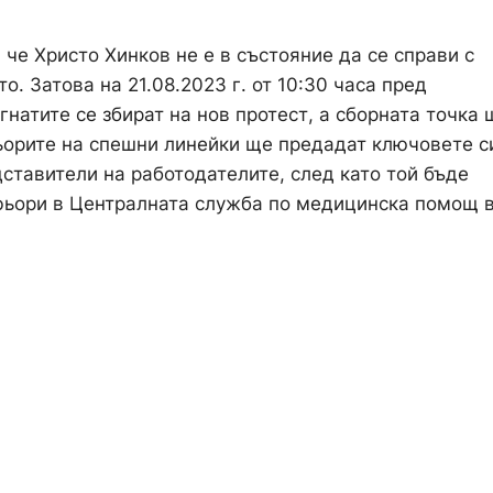
 че Христо Хинков не е в състояние да се справи с
. Затова на 21.08.2023 г. от 10:30 часа пред
натите се збират на нов протест, а сборната точка 
фьорите на спешни линейки ще предадат ключовете с
дставители на работодателите, след като той бъде
офьори в Централната служба по медицинска помощ 