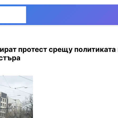
Общество
Мнения
рат протест срещу политиката 
истъра