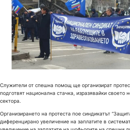
Служители от спешна помощ ще организират протес
подготвят национална стачка, изразявайки своето н
сектора.
Организирането на протеста пое синдикатът “Защит
диференцирано увеличение на заплатите в системат
увеличение на заплатите на шофьорите на спешни л