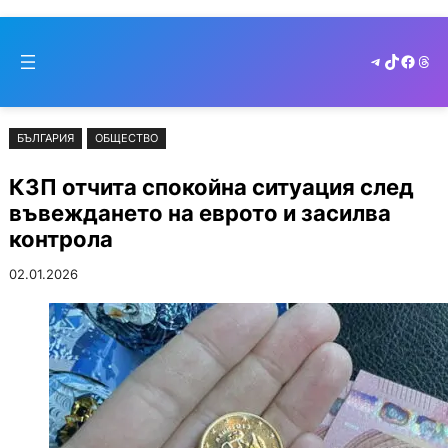
Към
Skip
съдържанието
to
Telegram
TikTok
Faceb
Thr
cont
БЪЛГАРИЯ
ОБЩЕСТВО
КЗП отчита спокойна ситуация след
въвеждането на еврото и засилва
контрола
02.01.2026