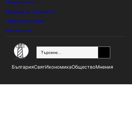
Поверителност
Политика за „бисквитки“
Правила и условия
Контакт с нас
SEARCH
България
Свят
Икономика
Общество
Мнения