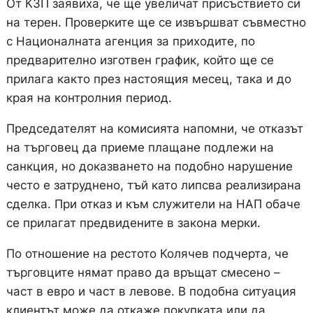
От КЗП заявиха, че ще увеличат присъствието си
на терен. Проверките ще се извършват съвместно
с Националната агенция за приходите, по
предварително изготвен график, който ще се
прилага както през настоящия месец, така и до
края на контролния период.
Председателят на комисията напомни, че отказът
на търговец да приеме плащане подлежи на
санкция, но доказването на подобно нарушение
често е затруднено, тъй като липсва реализирана
сделка. При отказ и към служители на НАП обаче
се прилагат предвидените в закона мерки.
По отношение на рестото Колячев подчерта, че
търговците нямат право да връщат смесено –
част в евро и част в левове. В подобна ситуация
клиентът може да откаже покупката или да