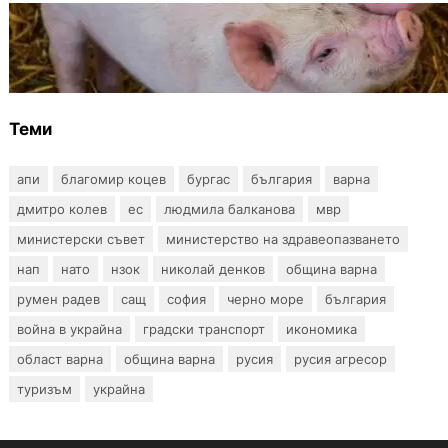
ОБЩЕСТВО
Тревога във Варненско: Африканска чума
по свинете е открита край Гроздьово
Теми
апи
благомир коцев
бургас
българия
варна
дмитро колев
ес
людмила балканова
мвр
министерски съвет
министерство на здравеопазването
нап
нато
нзок
николай денков
община варна
румен радев
сащ
софия
черно море
българия
война в украйна
градски транспорт
икономика
област варна
община варна
русия
русия агресор
туризъм
украйна