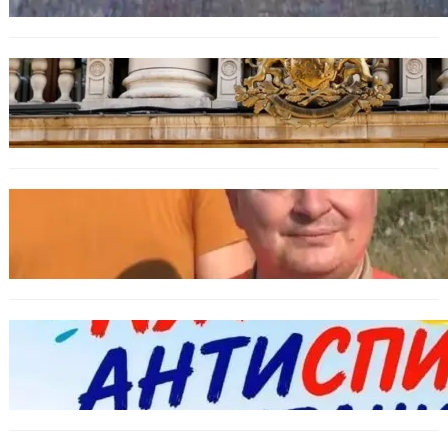
БЪЛГАРИЯ
Дрон навлезе в България край границата с
Румъния
БЪЛГАРИЯ
МЗХ: Ловните билети ще могат да се
издават онлайн
БЪЛГАРИЯ
Варна предлага безплатни и анонимни
тестове за ХИВ и други инфекции през
август