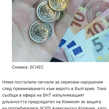
Снимка: БГНЕС
Няма постъпили сигнали за сериозни нарушения
след преминаването към еврото в България. Това
съобщи в ефира на БНТ изпълняващият
длъжността председател на Комисия за защита
на потребителите (КЗП) Александър Колячев, като