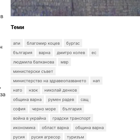
по улица „Вълноломна“ във
Варна
 в
Теми
апи
благомир коцев
бургас
н
българия
варна
дмитро колев
ес
людмила балканова
мвр
министерски съвет
министерство на здравеопазването
нап
,
нато
нзок
николай денков
за
община варна
румен радев
сащ
софия
черно море
българия
война в украйна
градски транспорт
икономика
област варна
община варна
русия
русия агресор
туризъм