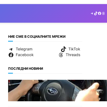
Telegram
TikTok
Face
Th
НИЕ СМЕ В СОЦИАЛНИТЕ МРЕЖИ
Telegram
TikTok
Facebook
Threads
ПОСЛЕДНИ НОВИНИ
БЕЗ КАТЕГОРИЯ
Възможни ограничения за
Waze в Европа след
решение на Съда на ЕС.