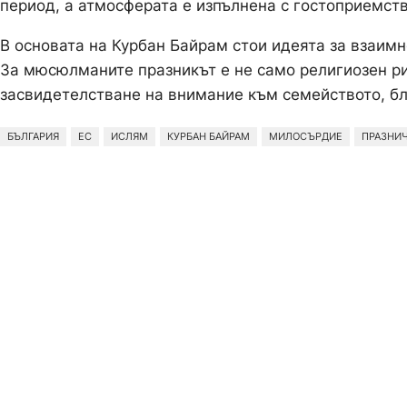
период, а атмосферата е изпълнена с гостоприемст
В основата на Курбан Байрам стои идеята за взаим
За мюсюлманите празникът е не само религиозен ри
засвидетелстване на внимание към семейството, бл
БЪЛГАРИЯ
ЕС
ИСЛЯМ
КУРБАН БАЙРАМ
МИЛОСЪРДИЕ
ПРАЗНИЧ