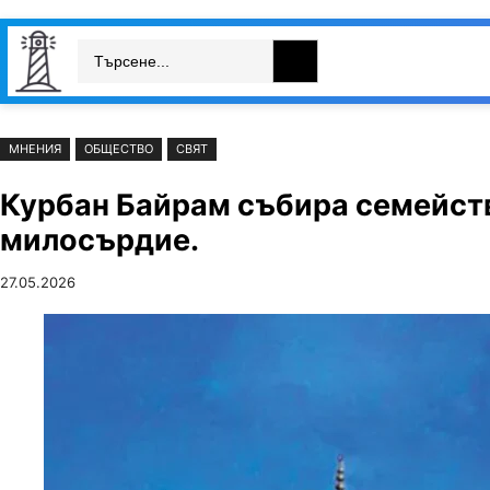
Към
Skip
Search
съдържанието
to
България
Свят
Икономика
cont
МНЕНИЯ
ОБЩЕСТВО
СВЯТ
Курбан Байрам събира семейства
милосърдие.
27.05.2026