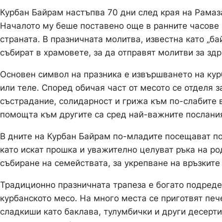
Курбан Байрам настъпва 70 дни след края на Рама
Началото му беше поставено още в ранните часове
страната. В празничната молитва, известна като „ба
събират в храмовете, за да отправят молитви за здр
Основен символ на празника е извършването на кур
или теле. Според обичая част от месото се отделя з
състрадание, солидарност и грижа към по-слабите 
помощта към другите са сред най-важните послания
В дните на Курбан Байрам по-младите посещават по
като искат прошка и уважително целуват ръка на ро
събиране на семействата, за укрепване на връзкит
Традиционно празничната трапеза е богато подреде
курбанското месо. На много места се приготвят печ
сладкиши като баклава, тулумбички и други десерт