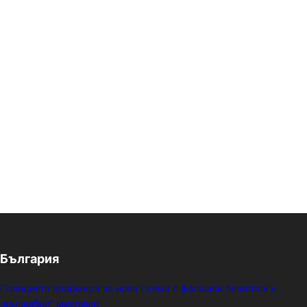
България
Полицията алармира за нова схема с фалшиви лечители и
„вълшебни“ мехлеми