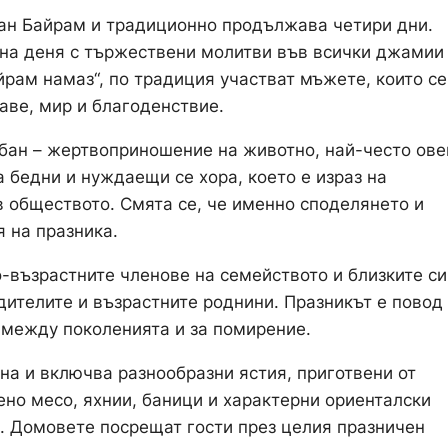
зан Байрам и традиционно продължава четири дни.
 на деня с тържествени молитви във всички джамии
йрам намаз“, по традиция участват мъжете, които се
аве, мир и благоденствие.
бан – жертвоприношение на животно, най-често ове
а бедни и нуждаещи се хора, което е израз на
в обществото. Смята се, че именно споделянето и
 на празника.
-възрастните членове на семейството и близките си
дителите и възрастните роднини. Празникът е повод 
е между поколенията и за помирение.
на и включва разнообразни ястия, приготвени от
ено месо, яхнии, баници и характерни ориенталски
и. Домовете посрещат гости през целия празничен