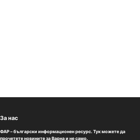
За нас
ФАР – български информационен ресурс. Тук можете да
прочетете новините за Варна и не само.