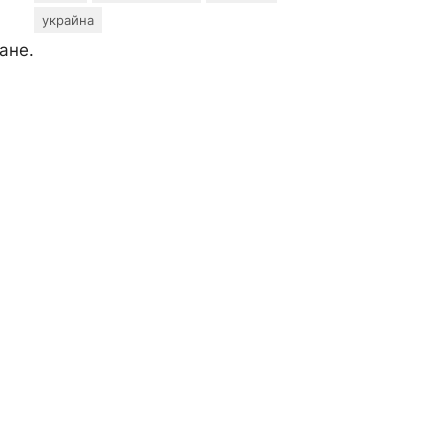
украйна
ане.