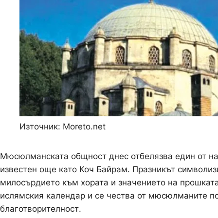
Източник: Moreto.net
Мюсюлманската общност днес отбелязва един от на
известен още като Коч Байрам. Празникът символизи
милосърдието към хората и значението на прошката
ислямския календар и се чества от мюсюлманите по
благотворителност.