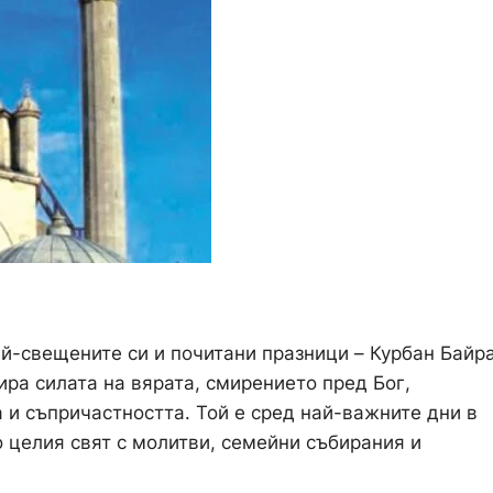
й-свещените си и почитани празници – Курбан Байр
ра силата на вярата, смирението пред Бог,
 и съпричастността. Той е сред най-важните дни в
 целия свят с молитви, семейни събирания и