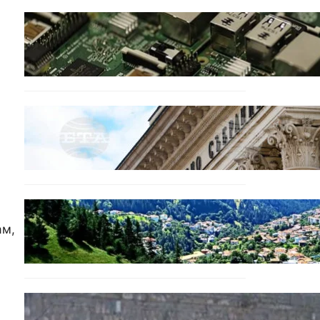
ИКОНОМИКА
Кои българи се осигуряват
на новия таван от 2300
евро.
БЕЗ КАТЕГОРИЯ
Дрон се взриви край
Кардам: България търси
отговори за произхода му.
БЪЛГАРИЯ
Полицията алармира за
ам,
нова схема с фалшиви
лечители и „вълшебни“
мехлеми
БЪЛГАРИЯ
Ограничават движението