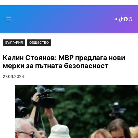
Към
Skip
съдържанието
to
Telegram
TikTok
Faceb
Thr
cont
БЪЛГАРИЯ
ОБЩЕСТВО
Калин Стоянов: МВР предлага нови
мерки за пътната безопасност
27.06.2024