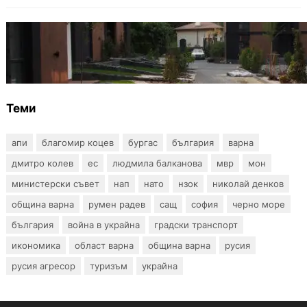
БЪЛГАРИЯ
12 съдебни дела оспорват заповедите за
събаряне на сгради в местността „Баба
Алино“
Теми
апи
благомир коцев
бургас
българия
варна
дмитро колев
ес
людмила балканова
мвр
мон
министерски съвет
нап
нато
нзок
николай денков
община варна
румен радев
сащ
софия
черно море
българия
война в украйна
градски транспорт
икономика
област варна
община варна
русия
русия агресор
туризъм
украйна