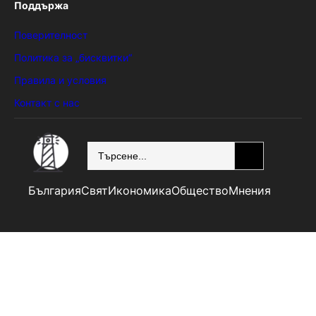
Поддържа
Поверителност
Политика за „бисквитки“
Правила и условия
Контакт с нас
SEARCH
България
Свят
Икономика
Общество
Мнения