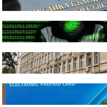
спортната подготовка
БЪЛГАРИЯ
Разкриха дългогодишен пробив в
държавни информационни системи
ОБЩЕСТВО
Домашният арест на шофьора, обвинен за
смъртта на моторист, остава в сила
ОБЩЕСТВО
Предплатените карти за градския
транспорт във Варна отново влизат в
употреба