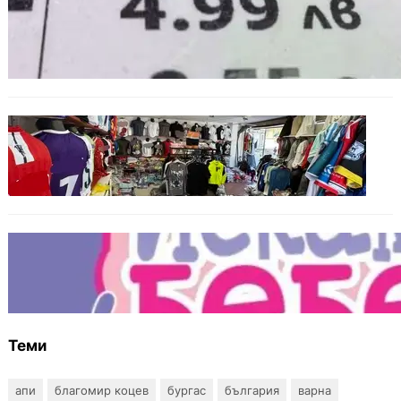
БЪЛГАРИЯ
Левът изчезва от етикетите: Търговците
вече ще показват цените само в евро
БЪЛГАРИЯ
Иззеха фалшиви стоки за близо 650 000
евро при акция във Варна и „Златни
пясъци“
БЪЛГАРИЯ
Инвитро подкрепата под въпрос? „Искам
бебе“ се обяви срещу прехвърлянето на
Центъра към НЗОК
Теми
апи
благомир коцев
бургас
българия
варна