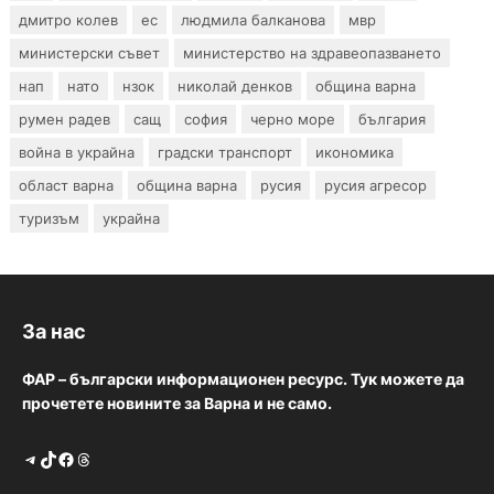
дмитро колев
ес
людмила балканова
мвр
министерски съвет
министерство на здравеопазването
нап
нато
нзок
николай денков
община варна
румен радев
сащ
софия
черно море
българия
война в украйна
градски транспорт
икономика
област варна
община варна
русия
русия агресор
туризъм
украйна
За нас
ФАР – български информационен ресурс. Тук можете да
прочетете новините за Варна и не само.
Telegram
TikTok
Facebook
Threads