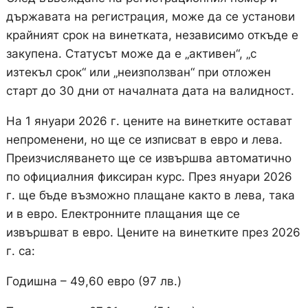
държавата на регистрация, може да се установи
крайният срок на винетката, независимо откъде е
закупена. Статусът може да е „активен“, „с
изтекъл срок“ или „неизползван“ при отложен
старт до 30 дни от началната дата на валидност.
На 1 януари 2026 г. цените на винетките остават
непроменени, но ще се изписват в евро и лева.
Преизчисляването ще се извършва автоматично
по официалния фиксиран курс. През януари 2026
г. ще бъде възможно плащане както в лева, така
и в евро. Електронните плащания ще се
извършват в евро. Цените на винетките през 2026
г. са:
Годишна – 49,60 евро (97 лв.)