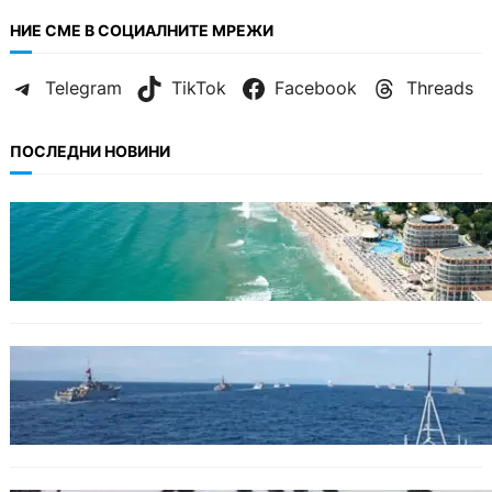
НИЕ СМЕ В СОЦИАЛНИТЕ МРЕЖИ
Telegram
TikTok
Facebook
Threads
ПОСЛЕДНИ НОВИНИ
ИКОНОМИКА
Интерактивна карта показва всички водни
бази по Черноморието
БЪЛГАРИЯ
Нов минен ловец за българския флот
пристига до края на годината