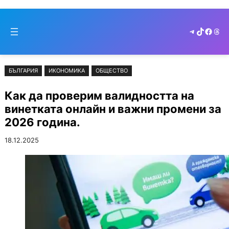
Към
Skip
съдържанието
to
Telegram
TikTok
Faceb
Thr
cont
БЪЛГАРИЯ
ИКОНОМИКА
ОБЩЕСТВО
Как да проверим валидността на
винетката онлайн и важни промени за
2026 година.
18.12.2025