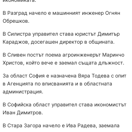
икономиката.
В Разград начело е машинният инженер Огнян
Обрешков.
В Силистра управител става юристът Димитър
Караджов, досегашен директор в общината.
В Сливен постът поема агроинженерът Маринчо
Христов, който вече е заемал същата длъжност.
За област София е назначена Вяра Тодева с опит
в Агенцията по вписванията и в областната
администрация.
В Софийска област управител става икономистът
Иван Димитров.
В Стара Загора начело е Ива Радева, заемала