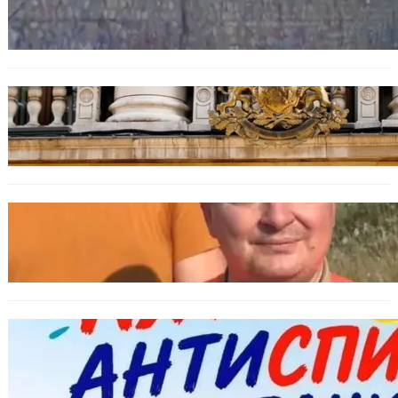
Ограничават движението по улица
„Вълноломна“ във Варна
БЪЛГАРИЯ
Дрон навлезе в България край границата с
Румъния
БЪЛГАРИЯ
МЗХ: Ловните билети ще могат да се
издават онлайн
БЪЛГАРИЯ
Варна предлага безплатни и анонимни
тестове за ХИВ и други инфекции през
август