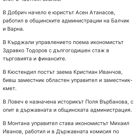
В Добрич начело е юристът Асен Атанасов,
работил в общинските администрации на Балчик
и Варна.
В Кърджали управлението поема икономистът
Здравко Тодоров с дългогодишен стаж в
търговията и финансите.
В Кюстендил постът заема Кристиан Иванчов,
бивш заместник областен управител и заместник-
кмет.
В Ловеч е назначена историкът Поля Върбанова, с
опит в държавната и общинската администрация.
В Монтана управител става икономистът Михаил
Иванов, работил и в Държавната комисия по