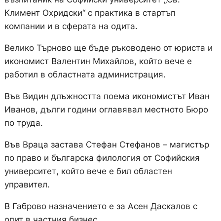
Климент Охридски“ с практика в стартъп
компании и в сферата на одита.
Велико Търново ще бъде ръководено от юриста и
икономист Валентин Михайлов, който вече е
работил в областната администрация.
Във Видин длъжността поема икономистът Иван
Иванов, дълги години оглавявал местното Бюро
по труда.
Във Враца застава Стефан Стефанов – магистър
по право и българска филология от Софийския
университет, който вече е бил областен
управител.
В Габрово назначението е за Асен Даскалов с
опит в частния бизнес.