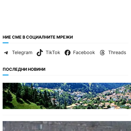
НИЕ СМЕ В СОЦИАЛНИТЕ МРЕЖИ
Telegram
TikTok
Facebook
Threads
ПОСЛЕДНИ НОВИНИ
БЪЛГАРИЯ
Полицията алармира за нова схема с
фалшиви лечители и „вълшебни“ мехлеми
БЪЛГАРИЯ