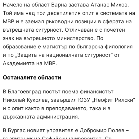
Начело на област Варна застава Атанас Михов.
Той има над три десетилетия опит в системата на
МВР и е заемал ръководни позиции в сферата на
вътрешната сигурност. Отличаван е с почетен
знак на вътрешното министерство. По
образование е магистър по българска филология
и по „Защита на националната сигурност“ от
Академията на МВР.
Останалите области
В Благоевград постът поема финансистът
Николай Куколев, завършил ЮЗУ „Неофит Рилски“
и с опит както в преподаването, така и в
държавната администрация.
В Бургас новият управител е Добромир Гюлев –
възпитаник на Софийски университет „Св.