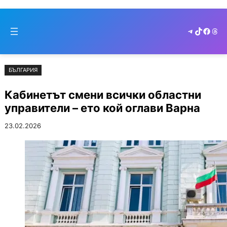
Към
Skip
съдържанието
to
Telegram
TikTok
Faceb
Thr
cont
БЪЛГАРИЯ
Кабинетът смени всички областни
управители – ето кой оглави Варна
23.02.2026