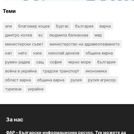
Теми
апи
благомир коцев
бургас
българия
варна
дмитро колев
ес
людмила балканова
мвр
министерски съвет
министерство на здравеопазването
нап
нато
нзок
николай денков
община варна
румен радев
сащ
софия
черно море
българия
война в украйна
градски транспорт
икономика
област варна
община варна
русия
русия агресор
туризъм
украйна
За нас
ФАР – български информационен ресурс. Тук можете да