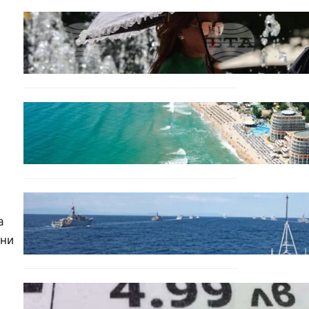
БЕЗ КАТЕГОРИЯ
Жега до 37°: НИМХ обяви
оранжев и жълт код за
опасно време.
ИКОНОМИКА
Интерактивна карта
показва всички водни бази
по Черноморието
БЪЛГАРИЯ
Нов минен ловец за
а
българския флот пристига
ени
до края на годината
БЪЛГАРИЯ
Левът изчезва от