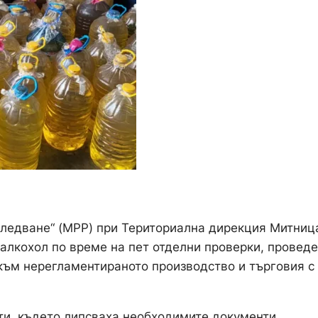
следване“ (МРР) при Териториална дирекция Митниц
 алкохол по време на пет отделни проверки, провед
 към нерегламентираното производство и търговия с
ти, където липсваха необходимите документи,