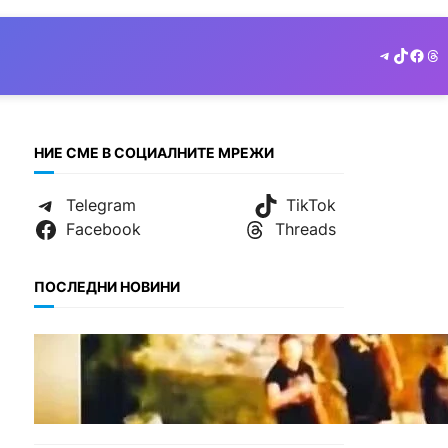
Telegram
TikTok
Face
Th
НИЕ СМЕ В СОЦИАЛНИТЕ МРЕЖИ
Telegram
TikTok
Facebook
Threads
ПОСЛЕДНИ НОВИНИ
МНЕНИЯ
Скандалът в Банско: Имало
ли е провокация от
италианските младежи
преди нацистките
нападки?