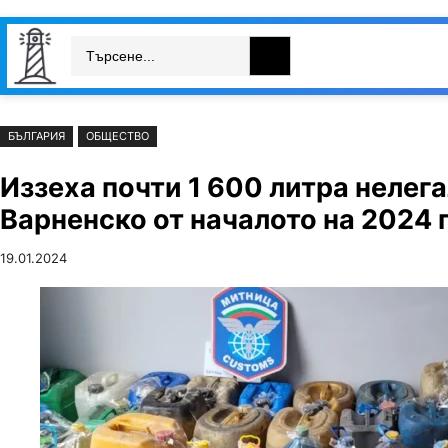
Към
Skip
Search
съдържанието
to
България
Свят
Икономика
cont
БЪЛГАРИЯ
ОБЩЕСТВО
Иззеха почти 1 600 литра нелег
Варненско от началото на 2024 г
19.01.2024