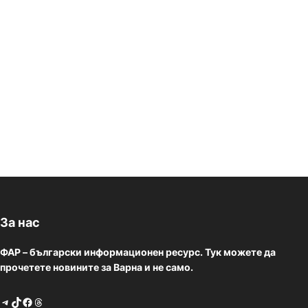
За нас
ФАР – български информационен ресурс. Тук можете да
прочетете новините за Варна и не само.
Telegram
TikTok
Facebook
Threads