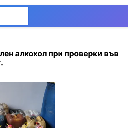
Общество
Мнения
ален алкохол при проверки във
.