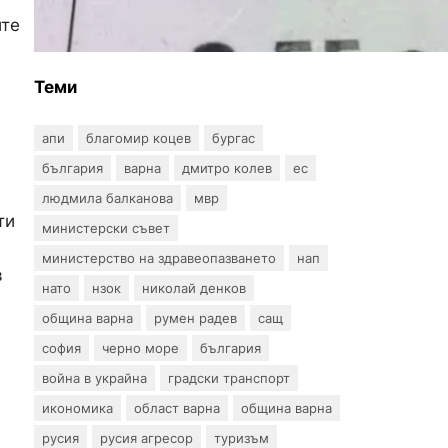
етикетите: Търговците
ите
вече ще показват цените
само в евро
Теми
апи
благомир коцев
бургас
българия
варна
дмитро колев
ес
людмила балканова
мвр
ти
министерски съвет
министерство на здравеопазването
нап
в
нато
нзок
николай денков
община варна
румен радев
сащ
и
софия
черно море
българия
война в украйна
градски транспорт
икономика
област варна
община варна
русия
русия агресор
туризъм