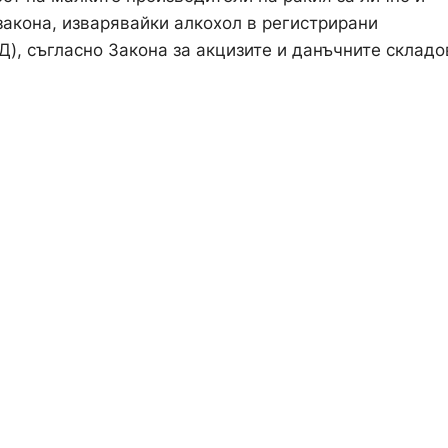
закона, изварявайки алкохол в регистрирани
), съгласно Закона за акцизите и данъчните складо