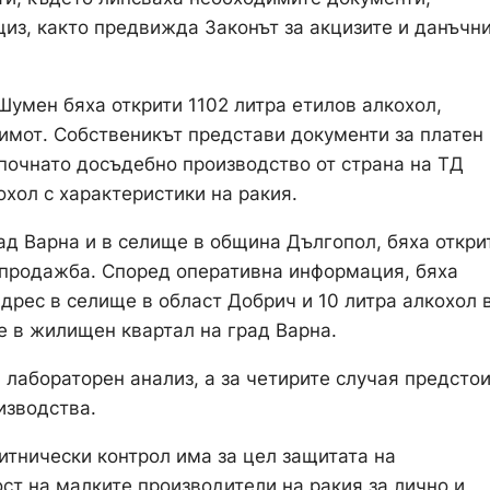
из, както предвижда Законът за акцизите и данъчн
Шумен бяха открити 1102 литра етилов алкохол,
 имот. Собственикът представи документи за платен
започнато досъдебно производство от страна на ТД
хол с характеристики на ракия.
ад Варна и в селище в община Дългопол, бяха откри
 продажба. Според оперативна информация, бяха
адрес в селище в област Добрич и 10 литра алкохол 
 в жилищен квартал на град Варна.
 лабораторен анализ, а за четирите случая предсто
изводства.
итнически контрол има за цел защитата на
ст на малките производители на ракия за лично и