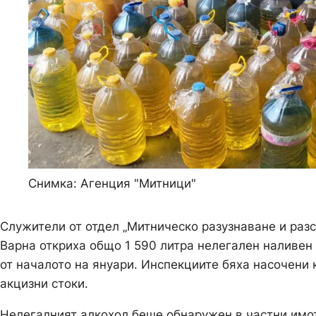
Снимка: Агенция "Митници"
Служители от отдел „Митническо разузнаване и раз
Варна откриха общо 1 590 литра нелегален наливен
от началото на януари. Инспекциите бяха насочени
акцизни стоки.
Нелегалният алкохол беше обнаружен в частни имо