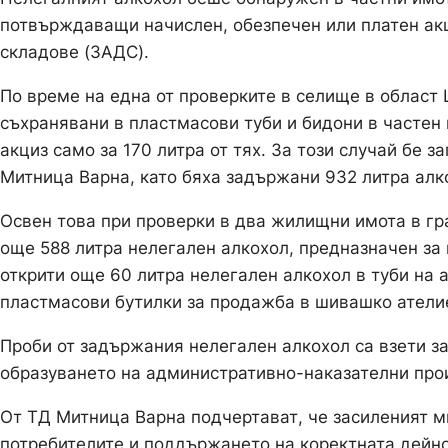
потвърждаващи начислен, обезпечен или платен акц
складове (ЗАДС).
По време на една от проверките в селище в област 
съхранявани в пластмасови туби и бидони в частен
акциз само за 170 литра от тях. За този случай бе 
Митница Варна, като бяха задържани 932 литра алко
Освен това при проверки в два жилищни имота в гр
още 588 литра нелегален алкохол, предназначен за
открити още 60 литра нелегален алкохол в туби на 
пластмасови бутилки за продажба в шивашко ателие
Проби от задържания нелегален алкохол са взети за
образуването на административно-наказателни про
От ТД Митница Варна подчертават, че засиленият м
потребителите и поддържането на коректната дейно