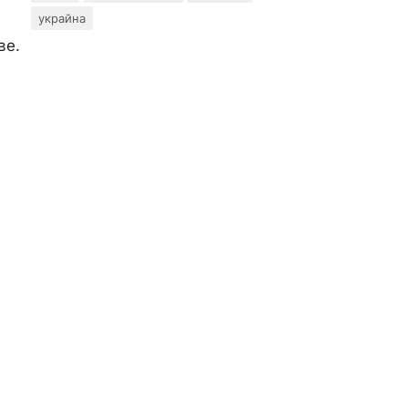
украйна
ве.