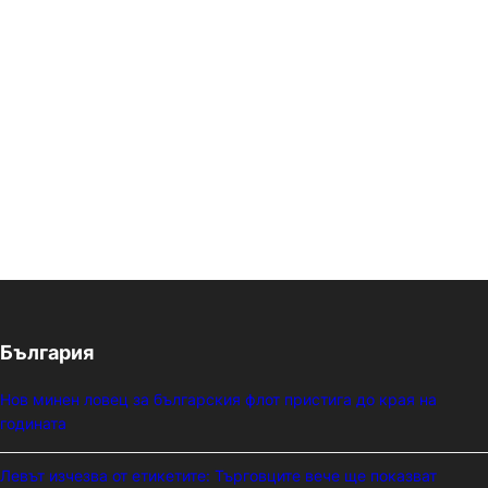
България
Нов минен ловец за българския флот пристига до края на
годината
Левът изчезва от етикетите: Търговците вече ще показват