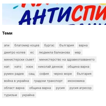
БЪЛГАРИЯ
Варна предлага безплатни и анонимни
тестове за ХИВ и други инфекции през
август
Теми
апи
благомир коцев
бургас
българия
варна
дмитро колев
ес
людмила балканова
мвр
министерски съвет
министерство на здравеопазването
нап
нато
нзок
николай денков
община варна
румен радев
сащ
софия
черно море
българия
война в украйна
градски транспорт
икономика
област варна
община варна
русия
русия агресор
туризъм
украйна