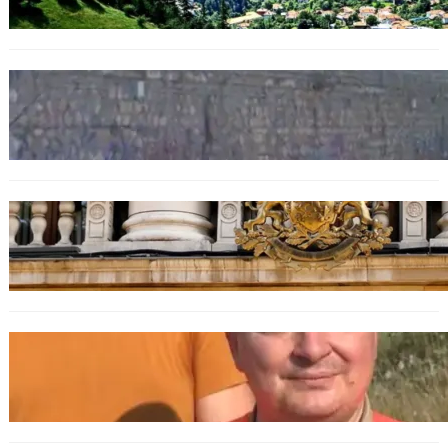
БЪЛГАРИЯ
Ограничават движението по улица
„Вълноломна“ във Варна
БЪЛГАРИЯ
Дрон навлезе в България край границата с
Румъния
БЪЛГАРИЯ
МЗХ: Ловните билети ще могат да се
издават онлайн