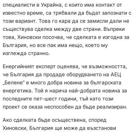
специалисти в Украйна, с които има контакт от
известно време, са трябвали да бъдат запознати с
този вариант. Това го кара да се замисли дали не
съществува сделка между две страни. Въпреки
това, Хиновски посочва, че сделката е изгодна за
България, но все пак има нещо, което му
изглежда странно.
Енергийният експерт оценява, че възможността,
че България да продаде оборудването на АЕЦ
„Белене“ е много добра новина за българската
енергетика. Той я нарича най-добрата новина за
последните пет-шест години, тъй като този
проект се оказа неспособен да бъде реализиран.
Ако сделката бъде осъществена, според
Хиновски, България ще може да възстанови