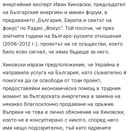
енергийния експерт Иван Хиновски, председател
на Българския енергиен и минен форум, в
предаването „България, Европа и светът на
фокус“ по Радио „Фокус“. Той посочи, че през
златните години на българо-руските отношения
(2006-2012 г.), проектът не се осъществи, което
било ясен сигнал, че няма бъдеще за него.
Хиновски изрази предположение, че Украйна е
направила услуга на България, като съзнателно й
помогна да се освободи от този проект,
предоставяйки икономическа помощ в трудния
момент за българската енергетика в замяна на
някакво благосклонно продаване на оръжие.
Въпреки че това е лично обяснение на Хиновски,
което не е консултирано с никого, според него
има нещо подозрително, тъй като ядрените