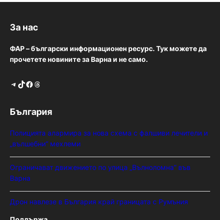
За нас
ФАР – български информационен ресурс. Тук можете да
прочетете новините за Варна и не само.
Telegram
TikTok
Facebook
Threads
България
Полицията алармира за нова схема с фалшиви лечители и
„вълшебни“ мехлеми
Ограничават движението по улица „Вълноломна“ във
Варна
Дрон навлезе в България край границата с Румъния
Поддържа