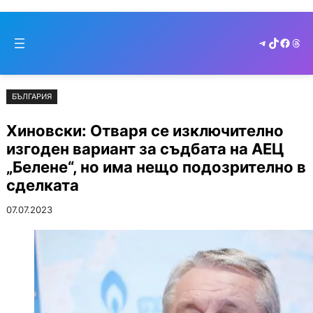
Към
Skip
съдържанието
to
Telegram
TikTok
Faceb
Thr
cont
БЪЛГАРИЯ
Хиновски: Отваря се изключително
изгоден вариант за съдбата на АЕЦ
„Белене“, но има нещо подозрително в
сделката
07.07.2023