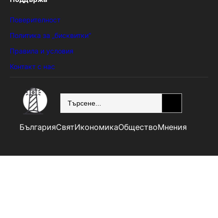
Поверителност
Политика за „бисквитки“
Правила и условия
Контакт с нас
SEARCH
България
Свят
Икономика
Общество
Мнения