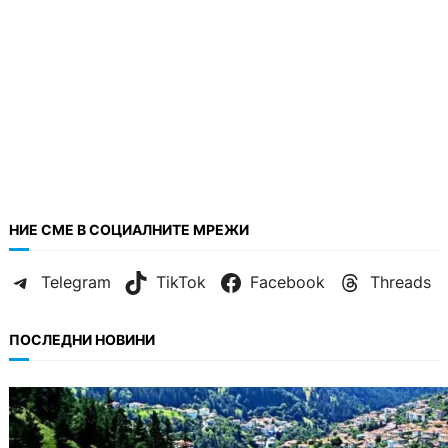
НИЕ СМЕ В СОЦИАЛНИТЕ МРЕЖИ
Telegram
TikTok
Facebook
Threads
ПОСЛЕДНИ НОВИНИ
БЪЛГАРИЯ
Полицията алармира за нова схема с
фалшиви лечители и „вълшебни“ мехлеми