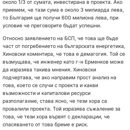
около 1/3 от сумата, инвестирана в проекта. Ако
приемем, че тази сума е около 3 милиарда лева,
то България ще получи 600 милиона лева, при
условие че преговорите бъдат успешни.
Относно заявлението на БСП, че това ще бъде
част от погребението на българската енергетика,
Хиновски коментира, че това е демагогия. Той се
възмущава, че инженер като г-н Ерменков може
да изразява такива мнения. Хиновски
подчертава, че ако направим прост анализ на
това, което се случи с проекта и какви
възможности и капиталови ресурси
разполагахме, става ясно, че тези хора са
провалили проекта. Той изразява съжаление за
това, че тези хора вървят с декларации, че
спасяването от това бреме е риск.