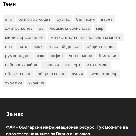
Теми
апи
благомир коцев
бургас
българия
варна
дмитро колев
ес
людмила балканова
мвр
министерски съвет
министерство на здравеопазването
нап
нато
нзок
николай денков
община варна
румен радев
сащ
софия
черно море
българия
война в украйна
градски транспорт
икономика
област варна
община варна
русия
русия агресор
туризъм
украйна
За нас
ФАР – български информационен ресурс. Тук можете да
прочетете новините за Варна и не само.