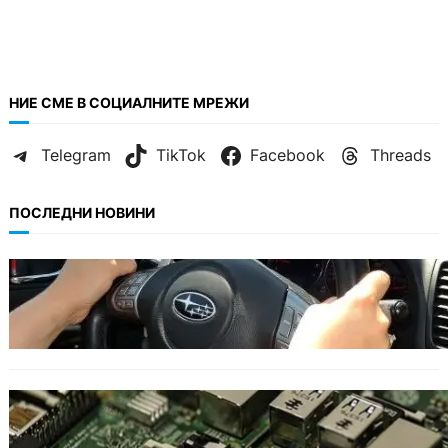
НИЕ СМЕ В СОЦИАЛНИТЕ МРЕЖИ
Telegram
TikTok
Facebook
Threads
ПОСЛЕДНИ НОВИНИ
БЕЗ КАТЕГОРИЯ
Възможни ограничения за Waze в Европа
след решение на Съда на ЕС.
ИКОНОМИКА
Кои българи се осигуряват на новия таван
от 2300 евро.