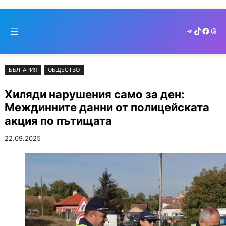
Към
Skip
съдържанието
to
Telegram
TikTok
Faceb
Thr
cont
БЪЛГАРИЯ
ОБЩЕСТВО
Хиляди нарушения само за ден:
Междинните данни от полицейската
акция по пътищата
22.09.2025