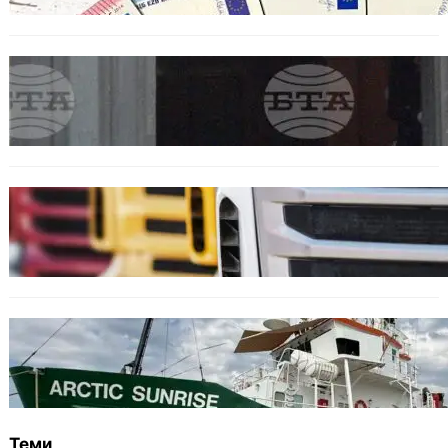
БЪЛГАРИЯ
Варна отбелязва 147 години от създаването
на Военноморските сили.
БЪЛГАРИЯ
Нови ограничения за камионите над 12
тона по ключови пътища през август
БЪЛГАРИЯ
Корабът на „Грийнпийс“ пристигна във
Варна с кампания за опазване на Черно
море
Теми