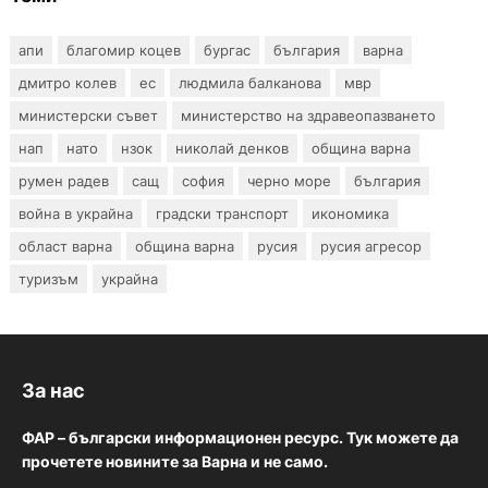
апи
благомир коцев
бургас
българия
варна
дмитро колев
ес
людмила балканова
мвр
министерски съвет
министерство на здравеопазването
нап
нато
нзок
николай денков
община варна
румен радев
сащ
софия
черно море
българия
война в украйна
градски транспорт
икономика
област варна
община варна
русия
русия агресор
туризъм
украйна
За нас
ФАР – български информационен ресурс. Тук можете да
прочетете новините за Варна и не само.