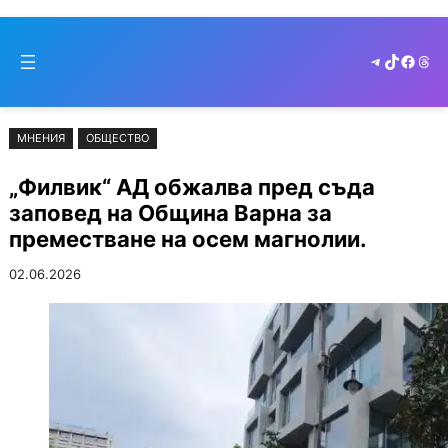
Към
Skip
съдържанието
to
Telegram
TikTok
Faceb
Thr
cont
МНЕНИЯ
ОБЩЕСТВО
„Филвик“ АД обжалва пред съда
заповед на Община Варна за
преместване на осем магнолии.
02.06.2026