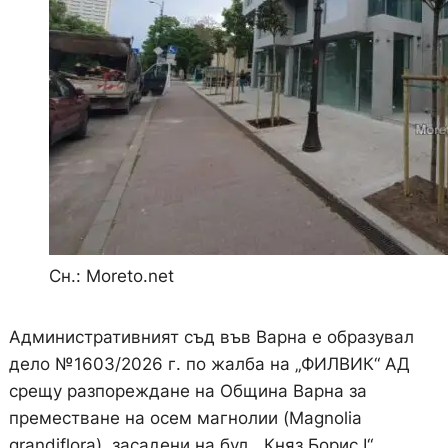
Сн.: Moreto.net
Административният съд във Варна е образувал
дело №1603/2026 г. по жалба на „ФИЛВИК“ АД
срещу разпореждане на Община Варна за
преместване на осем магнолии (Magnolia
grandiflora), засадени на бул. „Княз Борис I“