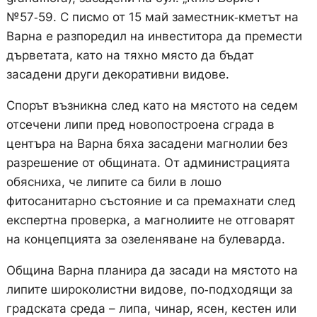
№57‑59. С писмо от 15 май заместник‑кметът на
Варна е разпоредил на инвеститора да премести
дърветата, като на тяхно място да бъдат
засадени други декоративни видове.
Спорът възникна след като на мястото на седем
отсечени липи пред новопостроена сграда в
центъра на Варна бяха засадени магнолии без
разрешение от общината. От администрацията
обясниха, че липите са били в лошо
фитосанитарно състояние и са премахнати след
експертна проверка, а магнолиите не отговарят
на концепцията за озеленяване на булеварда.
Община Варна планира да засади на мястото на
липите широколистни видове, по‑подходящи за
градската среда – липа, чинар, ясен, кестен или