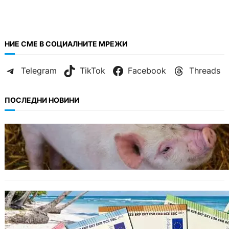
НИЕ СМЕ В СОЦИАЛНИТЕ МРЕЖИ
Telegram
TikTok
Facebook
Threads
ПОСЛЕДНИ НОВИНИ
БЕЗ КАТЕГОРИЯ
Тревога във Варненско: Африканска чума
по свинете е открита край Гроздьово.
ИКОНОМИКА
Край на цените в две валути: От 9 август
етикетите ще са само в евро.