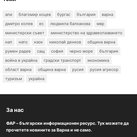
апи
благомир коцев
бургас
българия
варна
дмитро колев
ес
людмила балканова
мвр
министерски съвет
министерство на здравеопазването
нап
нато
нзок
николай денков
община варна
румен радев
сащ
софия
черно море
българия
война в украйна
градски транспорт
икономика
област варна
община варна
русия
русия агресор
туризъм
украйна
За нас
ФАР – български информационен ресурс. Тук можете да
прочетете новините за Варна и не само.