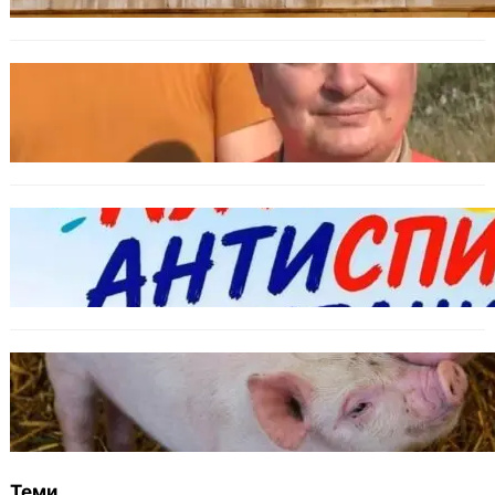
БЪЛГАРИЯ
МЗХ: Ловните билети ще могат да се
издават онлайн
БЪЛГАРИЯ
Варна предлага безплатни и анонимни
тестове за ХИВ и други инфекции през
август
ОБЩЕСТВО
Тревога във Варненско: Африканска чума
по свинете е открита край Гроздьово
Теми