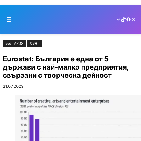
Към
Skip
съдържанието
to
Telegram
TikTok
Faceb
Thr
cont
БЪЛГАРИЯ
СВЯТ
Eurostat: България е една от 5
държави с най-малко предприятия,
свързани с творческа дейност
21.07.2023