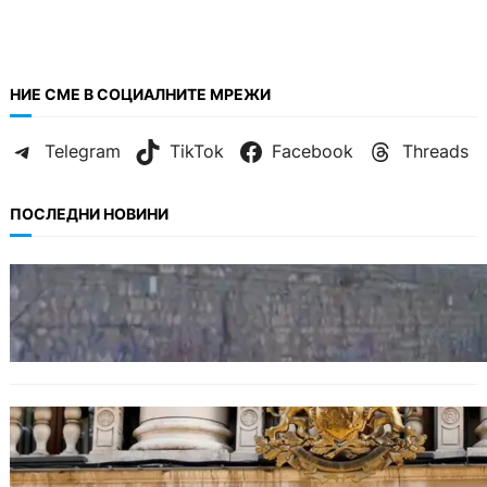
НИЕ СМЕ В СОЦИАЛНИТЕ МРЕЖИ
Telegram
TikTok
Facebook
Threads
ПОСЛЕДНИ НОВИНИ
БЪЛГАРИЯ
Ограничават движението по улица
„Вълноломна“ във Варна
БЪЛГАРИЯ
Дрон навлезе в България край границата с
Румъния