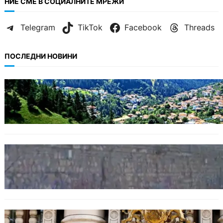
НИЕ СМЕ В СОЦИАЛНИТЕ МРЕЖИ
Telegram
TikTok
Facebook
Threads
ПОСЛЕДНИ НОВИНИ
БЪЛГАРИЯ
Полицията алармира за нова схема с
фалшиви лечители и „вълшебни“ мехлеми
БЪЛГАРИЯ
Ограничават движението по улица
„Вълноломна“ във Варна
БЪЛГАРИЯ