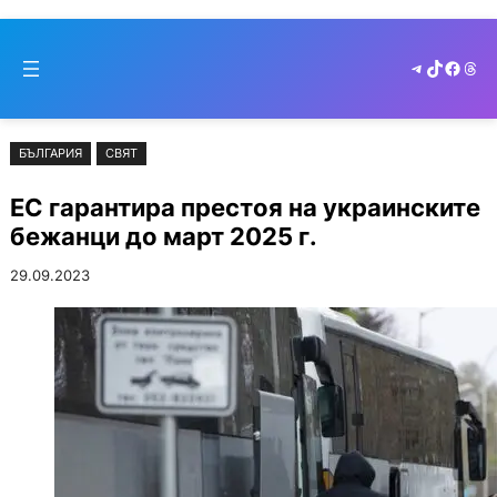
Към
Skip
съдържанието
to
Telegram
TikTok
Faceb
Thr
cont
БЪЛГАРИЯ
СВЯТ
ЕС гарантира престоя на украинските
бежанци до март 2025 г.
29.09.2023