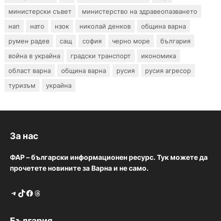
министерски съвет
министерство на здравеопазването
нап
нато
нзок
николай денков
община варна
румен радев
сащ
софия
черно море
българия
война в украйна
градски транспорт
икономика
област варна
община варна
русия
русия агресор
туризъм
украйна
За нас
ФАР – български информационен ресурс. Тук можете да
прочетете новините за Варна и не само.
Telegram
TikTok
Facebook
Threads
България