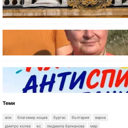
Дрон навлезе в България край границата с
Румъния
БЪЛГАРИЯ
МЗХ: Ловните билети ще могат да се
издават онлайн
БЪЛГАРИЯ
Варна предлага безплатни и анонимни
тестове за ХИВ и други инфекции през
август
Теми
апи
благомир коцев
бургас
българия
варна
дмитро колев
ес
людмила балканова
мвр