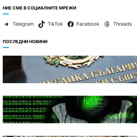
НИЕ СМЕ В СОЦИАЛНИТЕ МРЕЖИ
Telegram
TikTok
Facebook
Threads
ПОСЛЕДНИ НОВИНИ
БЪЛГАРИЯ
Кабинетът прие нов статут за професиите в
спортната подготовка
БЪЛГАРИЯ
Разкриха дългогодишен пробив в
държавни информационни системи