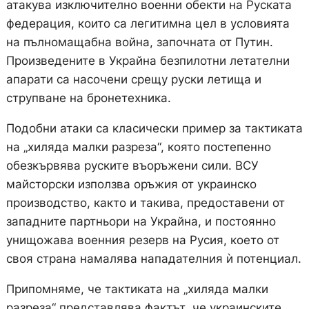
атакува изключително военни обекти на Руската
федерация, които са легитимна цел в условията
на пълномащабна война, започната от Путин.
Произведените в Украйна безпилотни летателни
апарати са насочени срещу руски летища и
струпване на бронетехника.
Подобни атаки са класически пример за тактиката
на „хиляда малки разреза“, която постепенно
обезкървява руските въоръжени сили. ВСУ
майсторски използва оръжия от украинско
производство, както и такива, предоставени от
западните партньори на Украйна, и постоянно
унищожава военния резерв на Русия, което от
своя страна намалява нападателния ѝ потенциал.
Припомняме, че тактиката на „хиляда малки
разреза“ представлява фактът, че украинските