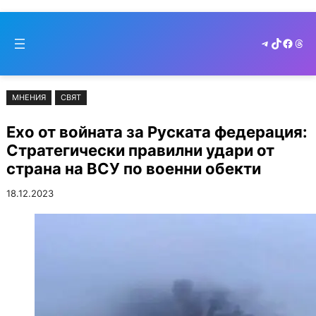
Към
Skip
съдържанието
to
Telegram
TikTok
Faceb
Thr
cont
МНЕНИЯ
СВЯТ
Ехо от войната за Руската федерация:
Стратегически правилни удари от
страна на ВСУ по военни обекти
18.12.2023