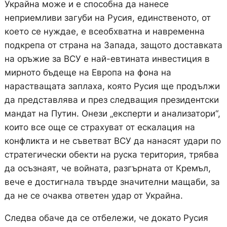
Украйна може и е способна да нанесе
неприемливи загуби на Русия, единственото, от
което се нуждае, е всеобхватна и навременна
подкрепа от страна на Запада, защото доставката
на оръжие за ВСУ е най-евтината инвестиция в
мирното бъдеще на Европа на фона на
нарастващата заплаха, която Русия ще продължи
да представлява и през следващия президентски
мандат на Путин. Онези „експерти и анализатори“,
които все още се страхуват от ескалация на
конфликта и не съветват ВСУ да нанасят удари по
стратегически обекти на руска територия, трябва
да осъзнаят, че войната, разгърната от Кремъл,
вече е достигнала твърде значителни мащаби, за
да не се очаква ответен удар от Украйна.
Следва обаче да се отбележи, че докато Русия