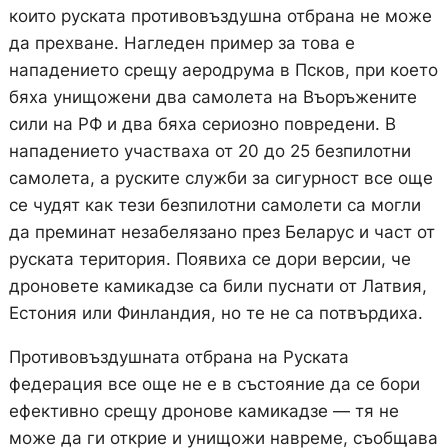
които руската противовъздушна отбрана не може
да прехване. Нагледен пример за това е
нападението срещу аеродрума в Псков, при което
бяха унищожени два самолета на Въоръжените
сили на РФ и два бяха сериозно повредени. В
нападението участваха от 20 до 25 безпилотни
самолета, а руските служби за сигурност все още
се чудят как тези безпилотни самолети са могли
да преминат незабелязано през Беларус и част от
руската територия. Появиха се дори версии, че
дроновете камикадзе са били пуснати от Латвия,
Естония или Финландия, но те не са потвърдиха.
Противовъздушната отбрана на Руската
федерация все още не е в състояние да се бори
ефективно срещу дронове камикадзе — тя не
може да ги открие и унищожи навреме, съобщава