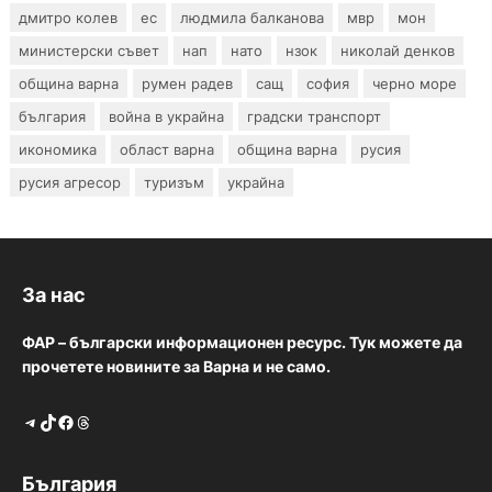
дмитро колев
ес
людмила балканова
мвр
мон
министерски съвет
нап
нато
нзок
николай денков
община варна
румен радев
сащ
софия
черно море
българия
война в украйна
градски транспорт
икономика
област варна
община варна
русия
русия агресор
туризъм
украйна
За нас
ФАР – български информационен ресурс. Тук можете да
прочетете новините за Варна и не само.
Telegram
TikTok
Facebook
Threads
България