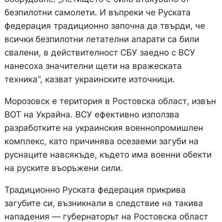
безпилотни самолети. И въпреки че Руската
федерация традиционно започна да твърди, че
всички безпилотни летателни апарати са били
свалени, в действителност СБУ заедно с ВСУ
нанесоха значителни щети на вражеската
техника“, казват украинските източници.
Морозовск е територия в Ростовска област, извън
ВОТ на Украйна. ВСУ ефективно използва
разработките на украинския военнопромишлен
комплекс, като причинява осезаеми загуби на
руснаците навсякъде, където има военни обекти
на руските въоръжени сили.
Традиционно Руската федерация прикрива
загубите си, възникнали в следствие на такива
нападения — губернаторът на Ростовска област