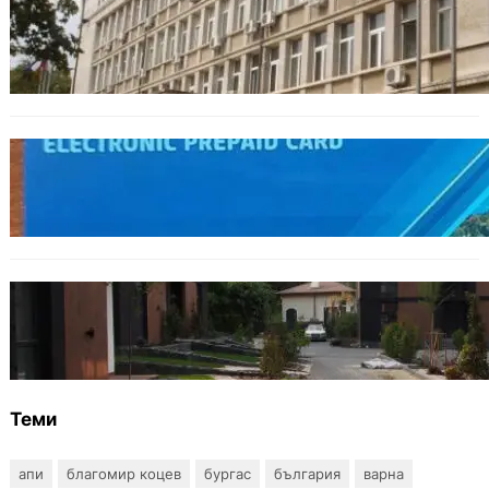
ОБЩЕСТВО
Домашният арест на шофьора, обвинен за
смъртта на моторист, остава в сила
ОБЩЕСТВО
Предплатените карти за градския
транспорт във Варна отново влизат в
употреба
БЪЛГАРИЯ
12 съдебни дела оспорват заповедите за
събаряне на сгради в местността „Баба
Алино“
Теми
апи
благомир коцев
бургас
българия
варна