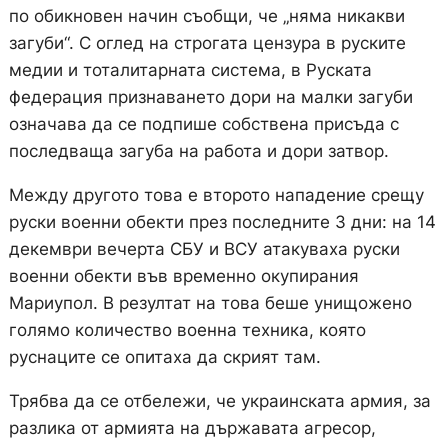
по обикновен начин съобщи, че „няма никакви
загуби“. С оглед на строгата цензура в руските
медии и тоталитарната система, в Руската
федерация признаването дори на малки загуби
означава да се подпише собствена присъда с
последваща загуба на работа и дори затвор.
Между другото това е второто нападение срещу
руски военни обекти през последните 3 дни: на 14
декември вечерта СБУ и ВСУ атакуваха руски
военни обекти във временно окупирания
Мариупол. В резултат на това беше унищожено
голямо количество военна техника, която
руснаците се опитаха да скрият там.
Трябва да се отбележи, че украинската армия, за
разлика от армията на държавата агресор,