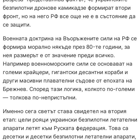
безпилотни дронове камикадзе формират втори
фронт, но на него РФ все още не е в състояние да
се защити.
Военната доктрина на Въоръжените сили на РФ се
формира морално някъде през 80-те години, за
нея размерът е от значение преди всичко.
Например военноморските сили се основават на
големи крайцери, гигантски десантни кораби и
други масивни плавателни съдове от епохата на
Брежнев. Според тази логика, колкото по-големи
— толкова по-непристъпни.
Именно сега светът става свидетел на втория
етап: цели рояци украински безпилотни летателни
апарати летят към Руската федерация. Това са
десетки и десетки безпилотни летателни апарати,