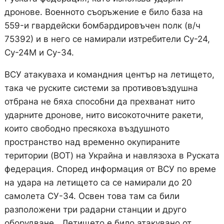
дронове. Военното съоръжение е било база на
559-и гвардейски бомбардировъчен полк (в/ч
75392) и в него се намирали изтребители Су-24,
Су-24М и Су-34.
ВСУ атакуваха и командния център на летището,
така че руските системи за противовъздушна
отбрана не бяха способни да прехванат нито
ударните дронове, нито високоточните ракети,
които свободно пресякоха въздушното
пространство над временно окупираните
територии (ВОТ) на Украйна и навлязоха в Руската
федерация. Според информация от ВСУ по време
на удара на летището са се намирали до 20
самолета СУ-34. Освен това там са били
разположени три радарни станции и друго
оборудване. „Летището е било атакувано от