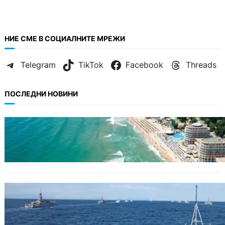
НИЕ СМЕ В СОЦИАЛНИТЕ МРЕЖИ
Telegram
TikTok
Facebook
Threads
ПОСЛЕДНИ НОВИНИ
ИКОНОМИКА
Интерактивна карта показва всички водни
бази по Черноморието
БЪЛГАРИЯ
Нов минен ловец за българския флот
пристига до края на годината