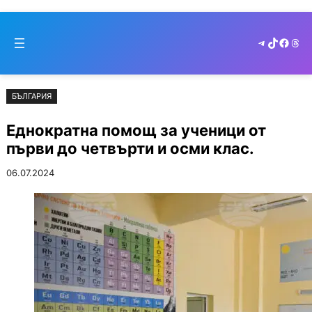
Към
Skip
съдържанието
to
Telegram
TikTok
Faceb
Thr
cont
БЪЛГАРИЯ
Еднократна помощ за ученици от
първи до четвърти и осми клас.
06.07.2024