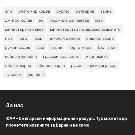
апи
благомир коцев
бургас
българия
варна
дмитро колев
ес
людмила балканова
мвр
министерски съвет
министерство на здравеопазването
нап
нато
нзок
николай денков
община варна
румен радев
сащ
софия
черно море
българия
война в украйна
градски транспорт
икономика
област варна
община варна
русия
русия агресор
туризъм
украйна
За нас
ФАР – български информационен ресурс. Тук можете да
прочетете новините за Варна и не само.