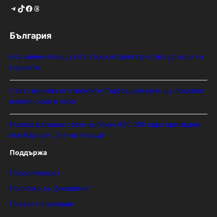
Telegram
TikTok
Facebook
Threads
България
Нов минен ловец за българския флот пристига до края на
годината
Левът изчезва от етикетите: Търговците вече ще показват
цените само в евро
Иззеха фалшиви стоки за близо 650 000 евро при акция
във Варна и „Златни пясъци“
Поддържа
Поверителност
Политика за „бисквитки“
Правила и условия