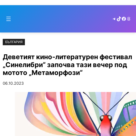
Към
Skip
съдържанието
to
Telegram
TikTok
Faceb
Thr
cont
БЪЛГАРИЯ
Деветият кино-литературен фестивал
„Синелибри“ започва тази вечер под
мотото „Метаморфози“
06.10.2023