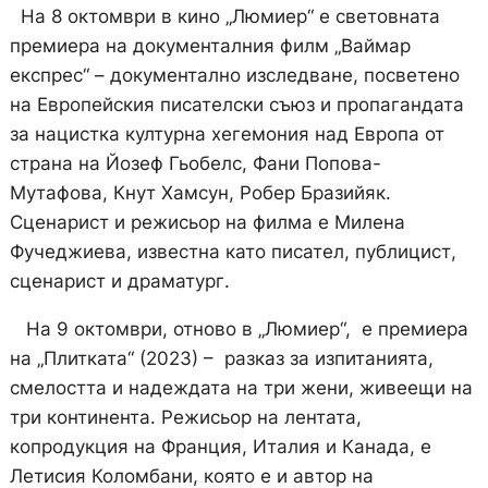
На 8 октомври в кино „Люмиер“ е световната
премиера на документалния филм „Ваймар
експрес“ – документално изследване, посветено
на Европeйския писателски съюз и пропагандата
за нацистка културна хегемония над Европа от
страна на Йозеф Гьобелс, Фани Попова-
Мутафова, Кнут Хамсун, Робер Бразийяк.
Сценарист и режисьор на филма е Милена
Фучеджиева, известна като писател, публицист,
сценарист и драматург.
На 9 октомври, отново в „Люмиер“, е премиера
на „Плитката“ (2023) – разказ за изпитанията,
смелостта и надеждата на три жени, живеещи на
три континента. Режисьор на лентата,
копродукция на Франция, Италия и Канада, е
Летисия Коломбани, която е и автор на