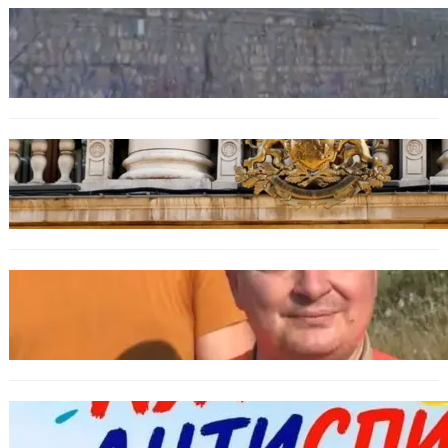
БЪЛГАРИЯ
Ограничават движението по улица
„Вълноломна“ във Варна
БЪЛГАРИЯ
Дрон навлезе в България край границата с
Румъния
БЪЛГАРИЯ
МЗХ: Ловните билети ще могат да се
издават онлайн
БЪЛГАРИЯ
Варна предлага безплатни и анонимни