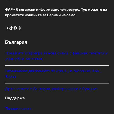
ФАР – български информационен ресурс. Тук можете да
прочетете новините за Варна и не само.
Telegram
TikTok
Facebook
Threads
България
Полицията алармира за нова схема с фалшиви лечители и
„вълшебни“ мехлеми
Ограничават движението по улица „Вълноломна“ във
Варна
Дрон навлезе в България край границата с Румъния
Поддържа
Поверителност