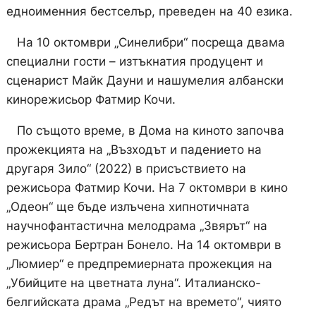
едноименния бестселър, преведен на 40 езика.
На 10 октомври „Синелибри“ посреща двама
специални гости – изтъкнатия продуцент и
сценарист Майк Дауни и нашумелия албански
кинорежисьор Фатмир Кочи.
По същото време, в Дома на киното започва
прожекцията на „Възходът и падението на
другаря Зило“ (2022) в присъствието на
режисьора Фатмир Кочи. На 7 октомври в кино
„Одеон“ ще бъде излъчена хипнотичната
научнофантастична мелодрама „Звярът“ на
режисьора Бертран Бонело. На 14 октомври в
„Люмиер“ е предпремиерната прожекция на
„Убийците на цветната луна“. Италианско-
белгийската драма „Редът на времето“, чиято