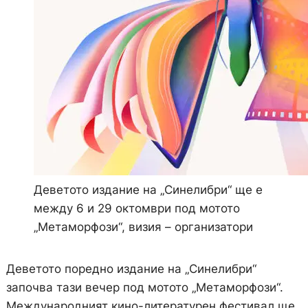
Деветото издание на „Синелибри“ ще е
между 6 и 29 октомври под мотото
„Метаморфози“, визия – организатори
Деветото поредно издание на „Синелибри“
започва тази вечер под мотото „Метаморфози“.
Международният кино-литературен фестивал ще