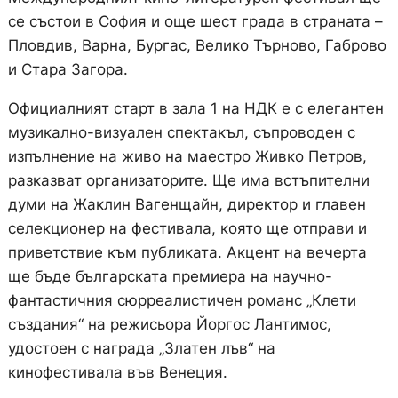
се състои в София и още шест града в страната –
Пловдив, Варна, Бургас, Велико Търново, Габрово
и Стара Загора.
Официалният старт в зала 1 на НДК е с елегантен
музикално-визуален спектакъл, съпроводен с
изпълнение на живо на маестро Живко Петров,
разказват организаторите. Ще има встъпителни
думи на Жаклин Вагенщайн, директор и главен
селекционер на фестивала, която ще отправи и
приветствие към публиката. Акцент на вечерта
ще бъде българската премиера на научно-
фантастичния сюрреалистичен романс „Клети
създания“ на режисьора Йоргос Лантимос,
удостоен с награда „Златен лъв“ на
кинофестивала във Венеция.