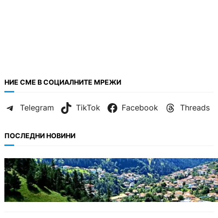
НИЕ СМЕ В СОЦИАЛНИТЕ МРЕЖИ
Telegram
TikTok
Facebook
Threads
ПОСЛЕДНИ НОВИНИ
БЪЛГАРИЯ
Полицията алармира за нова схема с
фалшиви лечители и „вълшебни“ мехлеми