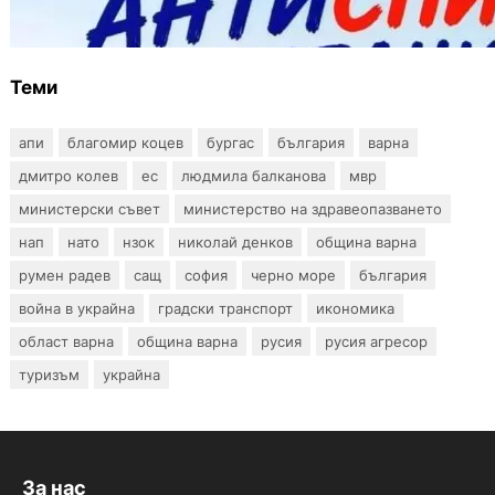
тестове за ХИВ и други инфекции през
август
Теми
апи
благомир коцев
бургас
българия
варна
дмитро колев
ес
людмила балканова
мвр
министерски съвет
министерство на здравеопазването
нап
нато
нзок
николай денков
община варна
румен радев
сащ
софия
черно море
българия
война в украйна
градски транспорт
икономика
област варна
община варна
русия
русия агресор
туризъм
украйна
За нас