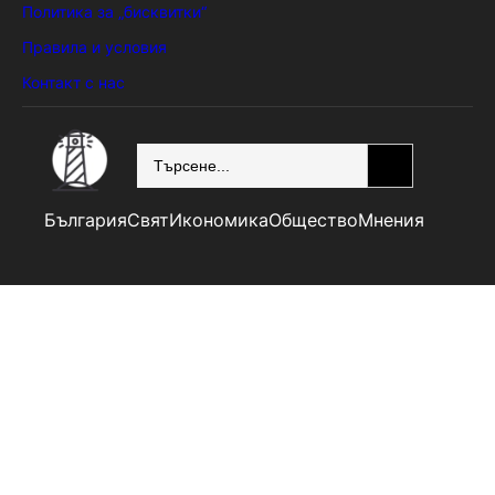
Политика за „бисквитки“
Правила и условия
Контакт с нас
SEARCH
България
Свят
Икономика
Общество
Мнения