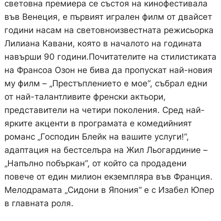
световна премиера се състоя на кинофестивала
във Венеция, е първият игрален филм от двайсет
години насам на световноизвестната режисьорка
Лилиана Кавани, която в началото на годината
навърши 90 години.Почитателите на стилистиката
на Франсоа Озон не бива да пропускат най-новия
му филм – „Престъплението е мое“, събрал едни
от най-талантливите френски актьори,
представители на четири поколения. Сред най-
ярките акценти в програмата е комедийният
романс „Господин Блейк на вашите услуги!“,
адаптация на бестселъра на Жил Льогардиние –
„Напълно побъркан“, от който са продадени
повече от един милион екземпляра във Франция.
Мелодрамата „Сидони в Япония“ е с Изабел Юпер
в главната роля.