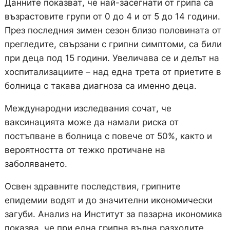
Данните показват, че най-засегнати от грипа са
възрастовите групи от 0 до 4 и от 5 до 14 години.
През последния зимен сезон близо половината от
прегледите, свързани с грипни симптоми, са били
при деца под 15 години. Увеличава се и делът на
хоспитализациите – над една трета от приетите в
болница с такава диагноза са именно деца.
Международни изследвания сочат, че
ваксинацията може да намали риска от
постъпване в болница с повече от 50%, както и
вероятността от тежко протичане на
заболяването.
Освен здравните последствия, грипните
епидемии водят и до значителни икономически
загуби. Анализ на Институт за пазарна икономика
показва, че при една грипна вълна разходите