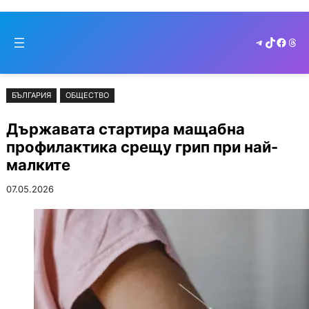
Към
Skip
съдържанието
to
Telegram
TikTok
Faceb
Thr
cont
БЪЛГАРИЯ
ОБЩЕСТВО
Държавата стартира мащабна
профилактика срещу грип при най-
малките
07.05.2026