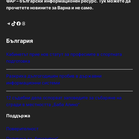
ФАР – български информационен ресурс. Тук можете да
прочетете новините за Варна и не само.
Telegram
TikTok
Facebook
Threads
България
Кабинетът прие нов статут за професиите в спортната
подготовка
Разкриха дългогодишен пробив в държавни
информационни системи
12 съдебни дела оспорват заповедите за събаряне на
сгради в местността „Баба Алино“
Поддържа
Поверителност
Политика за „бисквитки“