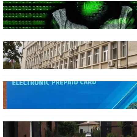
БЪЛГАРИЯ
Разкриха дългогодишен пробив в
държавни информационни системи
ОБЩЕСТВО
Домашният арест на шофьора, обвинен за
смъртта на моторист, остава в сила
ОБЩЕСТВО
Предплатените карти за градския
транспорт във Варна отново влизат в
употреба
БЪЛГАРИЯ
12 съдебни дела оспорват заповедите за