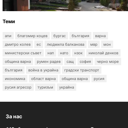
събаряне на сгради в местността „Баба
Алино“
Теми
апи
благомир коцев
бургас
българия
варна
дмитро колев
ес
людмила балканова
мвр
мон
министерски съвет
нап
нато
нзок
николай денков
община варна
румен радев
сащ
софия
черно море
българия
война в украйна
градски транспорт
икономика
област варна
община варна
русия
русия агресор
туризъм
украйна
За нас