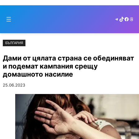
Към
Skip
съдържанието
to
Telegram
TikTok
Faceb
Thr
cont
БЪЛГАРИЯ
Дами от цялата страна се обединяват
и подемат кампания срещу
домашното насилие
25.06.2023