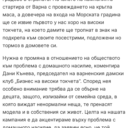
стартира от Варна с провеждането на кръгла
маса, а довечера на входа на Морската градина
ще се извие първото у нас хоро на високи
токчета, на което дамите ще тропнат в знак на
подкрепа към своите посестрими, подложени но
тормоз в домовете си.
Нужна е промяна в отношението на обществото
към проблема с домашното насилие, коментира
Дани Кънева, председател на варненския дамски
клуб „Бизнес на високи токчета“. Според нея
особено внимание трябва да се обърне на
децата, защото, излизайки от семейна среда, в
която виждат ненормални неща, те пренасят
модела и в собствения си живот. Целта на нашата
кампания е да акцентираме върху проблема с
домашното насилие, да заявим ясно, че той