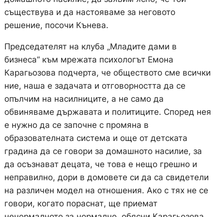
съществува и да настояваме за неговото
решение, посочи Кънева.
Председателят на клуба „Младите дами в
бизнеса“ към мрежата психологът Емона
Карагьозова подчерта, че обществото сме всички
ние, наша е задачата и отговорността да се
опълчим на насилниците, а не само да
обвиняваме държавата и политиците. Според нея
е нужно да се започне с промяна в
образователната система и още от детската
градина да се говори за домашното насилие, за
да осъзнават децата, че това е нещо грешно и
неправилно, дори в домовете си да са свидетели
на различен модел на отношения. Ако с тях не се
говори, когато пораснат, ще приемат
ненормалното за нормално, обясни Карагьозова.