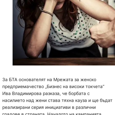
За БТА основателят на Мрежата за женско
предприемачество „Бизнес на високи токчета“
Ива Владимирова разказа, че борбата с
насилието над жени става тяхна кауза и ще бъдат
реализирани серия инициативи в различни
градове в страната. Началото на кампанията