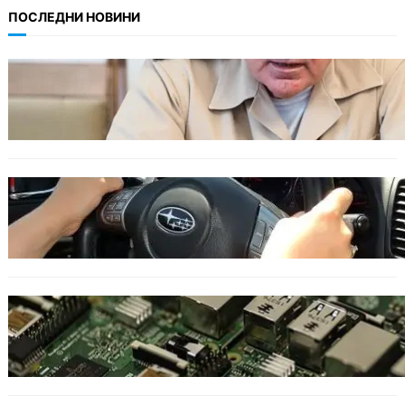
ПОСЛЕДНИ НОВИНИ
БЪЛГАРИЯ
Ефтимов: Няма преднамерени действия
срещу България, дронът край Кардам е бил
примамка
ОБЩЕСТВО
Възможни ограничения за Waze в Европа
след решение на Съда на ЕС
ИКОНОМИКА
Кои българи се осигуряват на новия таван
от 2300 евро