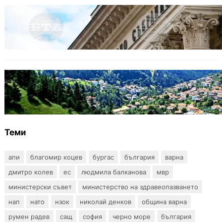
БЪЛГАРИЯ
Дрон се взриви край Кардам: България
търси отговори за произхода му
БЪЛГАРИЯ
Полицията алармира за нова схема с
фалшиви лечители и „вълшебни“ мехлеми
Теми
апи
благомир коцев
бургас
българия
варна
дмитро колев
ес
людмила балканова
мвр
министерски съвет
министерство на здравеопазването
нап
нато
нзок
николай денков
община варна
румен радев
сащ
софия
черно море
българия