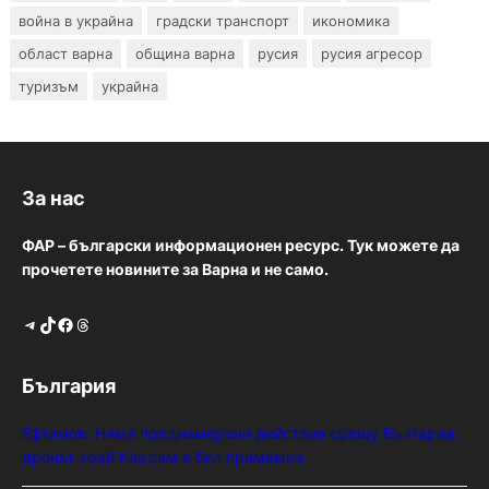
война в украйна
градски транспорт
икономика
област варна
община варна
русия
русия агресор
туризъм
украйна
За нас
ФАР – български информационен ресурс. Тук можете да
прочетете новините за Варна и не само.
Telegram
TikTok
Facebook
Threads
България
Ефтимов: Няма преднамерени действия срещу България,
дронът край Кардам е бил примамка