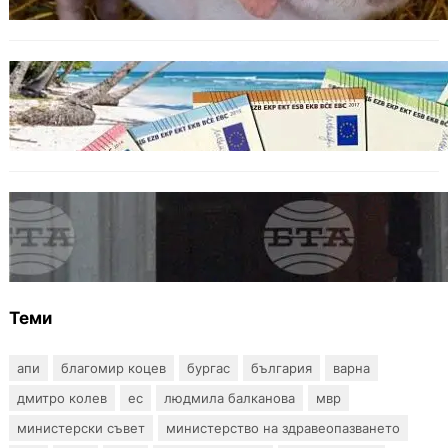
ИКОНОМИКА
Край на цените в две валути: От 9 август
етикетите ще са само в евро.
БЪЛГАРИЯ
Варна отбелязва 147 години от създаването
на Военноморските сили
Теми
апи
благомир коцев
бургас
българия
варна
дмитро колев
ес
людмила балканова
мвр
министерски съвет
министерство на здравеопазването