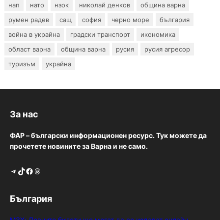
нап
нато
нзок
николай денков
община варна
румен радев
сащ
софия
черно море
българия
война в украйна
градски транспорт
икономика
област варна
община варна
русия
русия агресор
туризъм
украйна
За нас
ФАР – български информационен ресурс. Тук можете да
прочетете новините за Варна и не само.
Telegram
TikTok
Facebook
Threads
България
МЗХ: Ловните билети ще могат да се издават онлайн