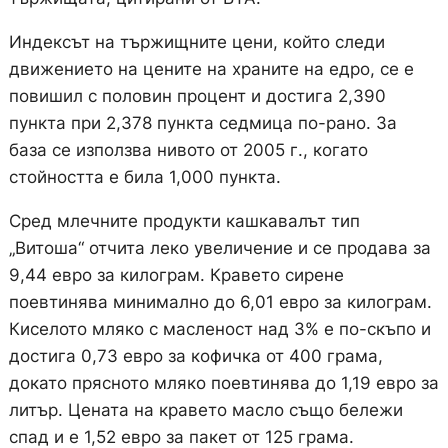
Индексът на тържищните цени, който следи
движението на цените на храните на едро, се е
повишил с половин процент и достига 2,390
пункта при 2,378 пункта седмица по-рано. За
база се използва нивото от 2005 г., когато
стойността е била 1,000 пункта.
Сред млечните продукти кашкавалът тип
„Витоша“ отчита леко увеличение и се продава за
9,44 евро за килограм. Кравето сирене
поевтинява минимално до 6,01 евро за килограм.
Киселото мляко с масленост над 3% е по-скъпо и
достига 0,73 евро за кофичка от 400 грама,
докато прясното мляко поевтинява до 1,19 евро за
литър. Цената на кравето масло също бележи
спад и е 1,52 евро за пакет от 125 грама.