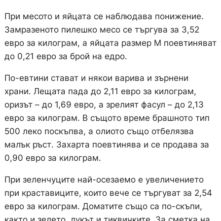
При месото и яйцата се наблюдава понижение.
Замразеното пилешко месо се търгува за 3,52
евро за килограм, а яйцата размер М поевтиняват
до 0,21 евро за брой на едро.
По-евтини стават и някои варива и зърнени
храни. Лещата пада до 2,11 евро за килограм,
оризът – до 1,69 евро, а зрелият фасул – до 2,13
евро за килограм. В същото време брашното тип
500 леко поскъпва, а олиото също отбелязва
малък ръст. Захарта поевтинява и се продава за
0,90 евро за килограм.
При зеленчуците най-осезаемо е увеличението
при краставиците, които вече се търгуват за 2,54
евро за килограм. Доматите също са по-скъпи,
както и зелето, лукът и тиквичките. За сметка на