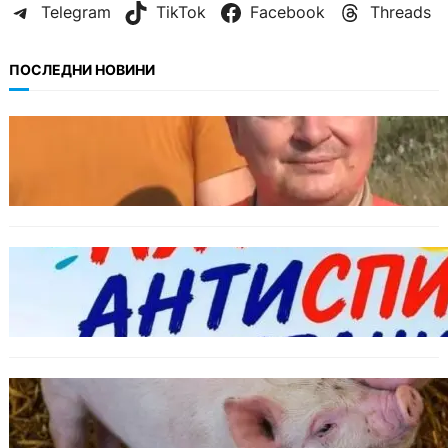
Telegram
TikTok
Facebook
Threads
ПОСЛЕДНИ НОВИНИ
БЪЛГАРИЯ
МЗХ: Ловните билети ще могат да се
издават онлайн
БЪЛГАРИЯ
Варна предлага безплатни и анонимни
тестове за ХИВ и други инфекции през
август
ОБЩЕСТВО
Тревога във Варненско: Африканска чума
по свинете е открита край Гроздьово