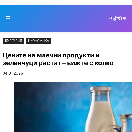
Към
Skip
съдържанието
to
Telegram
TikTok
Faceb
Thr
cont
БЪЛГАРИЯ
ИКОНОМИКА
Цените на млечни продукти и
зеленчуци растат – вижте с колко
04.01.2026